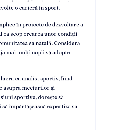
zvolte o carieră în sport.
implice în proiecte de dezvoltare a
nd ca scop crearea unor condiții
comunitatea sa natală. Consideră
aja mai mulți copii să adopte
ucra ca analist sportiv, fiind
e asupra meciurilor și
isiuni sportive, dorește să
i să împărtășească expertiza sa