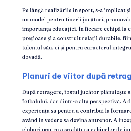
Pe lângă realizările în sport, s-a implicat și
un model pentru tinerii jucători, promovând
importanța educației. În fiecare echipă la ca
prețioase și a construit relații durabile, f
talentul său, ci și pentru caracterul integr
dovadă.
Planuri de viitor după retra
După retragere, fostul jucător plănuiește 
fotbalului, dar dintr-o altă perspectivă. A 
experiența sa pentru a contribui la formarea
având în vedere să devină antrenor. A înce
cluburi pentru a se alătura echipelor de jun