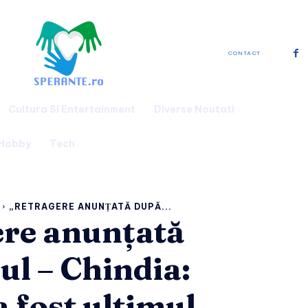
CONTACT
Cultura Si Entertainment
Diverse Noutati
 Hobby
Tech
„RETRAGERE ANUNȚATĂ DUPĂ...
re anunțată
ul – Chindia:
a fost ultimul