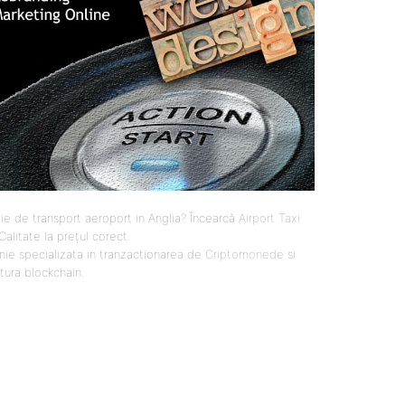
ie de transport aeroport in Anglia? Încearcă
Airport Taxi
 Calitate la prețul corect.
ie specializata in tranzactionarea de
Criptomonede
si
ctura blockchain.