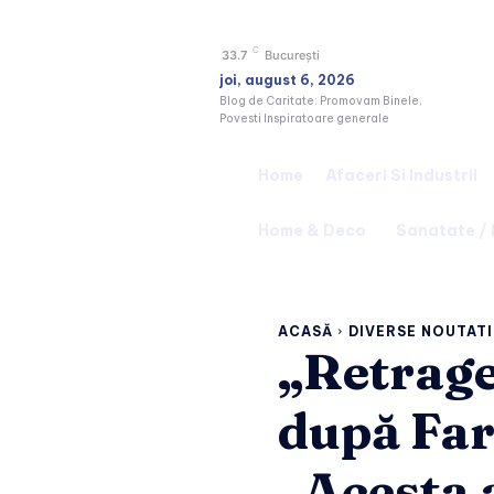
C
33.7
București
joi, august 6, 2026
Blog de Caritate: Promovam Binele,
Povesti Inspiratoare generale
Home
Afaceri Si Industrii
Home & Deco
Sanatate /
ACASĂ
DIVERSE NOUTATI
„Retrage
după Far
„Acesta 