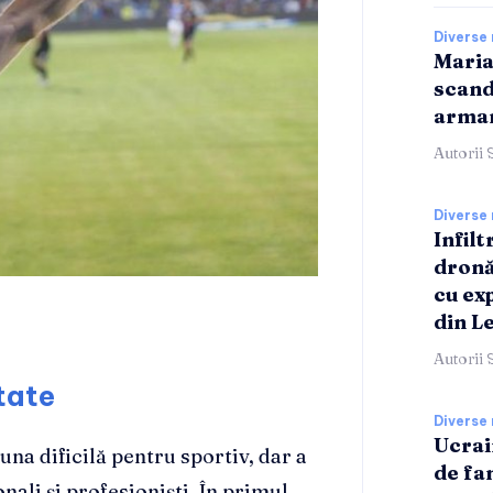
Diverse 
Maria
scand
armam
Autorii 
Diverse 
Infilt
dronă
cu ex
din L
Autorii 
tate
Diverse 
Ucrai
 una dificilă pentru sportiv, dar a
de fa
nali și profesioniști. În primul