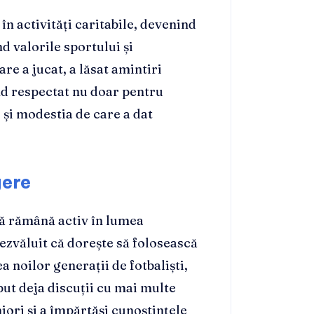
 în activități caritabile, devenind
 valorile sportului și
re a jucat, a lăsat amintiri
iind respectat nu doar pentru
u și modestia de care a dat
gere
să rămână activ în lumea
dezvăluit că dorește să folosească
 noilor generații de fotbaliști,
put deja discuții cu mai multe
iori și a împărtăși cunoștințele