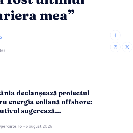
cariera mea”
o
tes
nia declanșează proiectul
ru energia eoliană offshore:
utivul sugerează...
Sperante.ro
-
6 august 2026