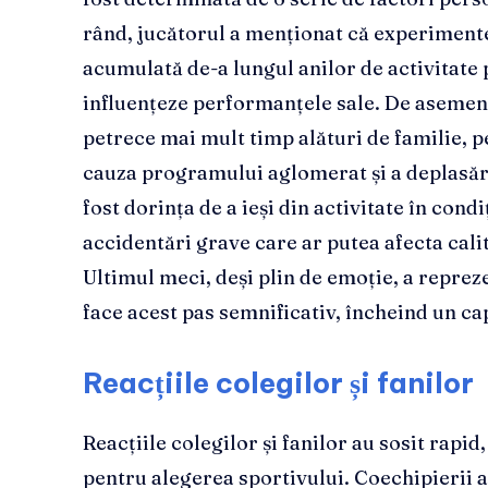
rând, jucătorul a menționat că experimente
acumulată de-a lungul anilor de activitate 
influențeze performanțele sale. De asemene
petrece mai mult timp alături de familie, pe
cauza programului aglomerat și a deplasări
fost dorința de a ieși din activitate în condi
accidentări grave care ar putea afecta calit
Ultimul meci, deși plin de emoție, a repre
face acest pas semnificativ, încheind un cap
Reacțiile colegilor și fanilor
Reacțiile colegilor și fanilor au sosit rapid
pentru alegerea sportivului. Coechipierii