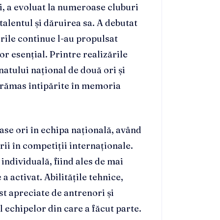
i, a evoluat la numeroase cluburi
talentul și dăruirea sa. A debutat
turile continue l-au propulsat
or esențial. Printre realizările
atului național de două ori și
rămas întipărite în memoria
se ori în echipa națională, având
rii în competiții internaționale.
individuală, fiind ales de mai
a activat. Abilitățile tehnice,
ost apreciate de antrenori și
l echipelor din care a făcut parte.