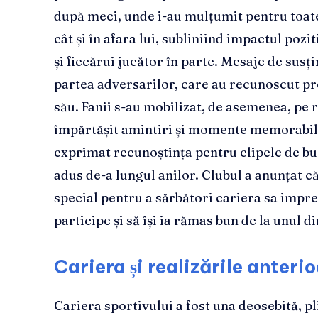
după meci, unde i-au mulțumit pentru toate
cât și în afara lui, subliniind impactul pozi
și fiecărui jucător în parte. Mesaje de susți
partea adversarilor, care au recunoscut p
său. Fanii s-au mobilizat, de asemenea, pe r
împărtășit amintiri și momente memorabile 
exprimat recunoștința pentru clipele de buc
adus de-a lungul anilor. Clubul a anunțat 
special pentru a sărbători cariera sa impre
participe și să își ia rămas bun de la unul d
Cariera și realizările anteri
Cariera sportivului a fost una deosebită, pl