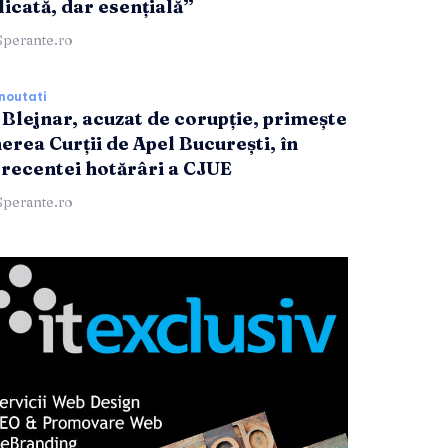
icată, dar esențială”
Sperante.ro
noutati
 Blejnar, acuzat de corupție, primește
nerea Curții de Apel București, în
 recentei hotărâri a CJUE
Sperante.ro