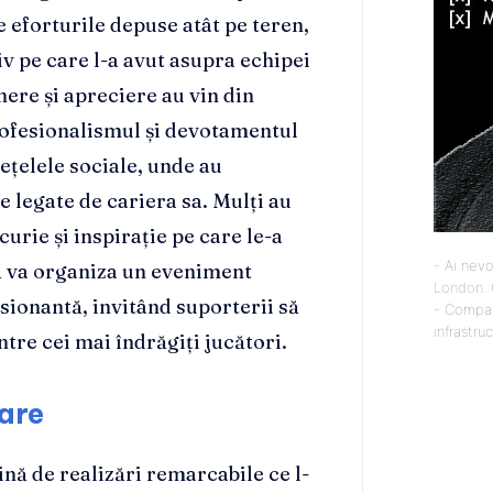
 eforturile depuse atât pe teren,
tiv pe care l-a avut asupra echipei
nere și apreciere au vin din
rofesionalismul și devotamentul
ețelele sociale, unde au
legate de cariera sa. Mulți au
urie și inspirație pe care le-a
- Ai nevo
că va organiza un eveniment
London
.
sionantă, invitând suporterii să
- Compan
infrastru
intre cei mai îndrăgiți jucători.
oare
ină de realizări remarcabile ce l-