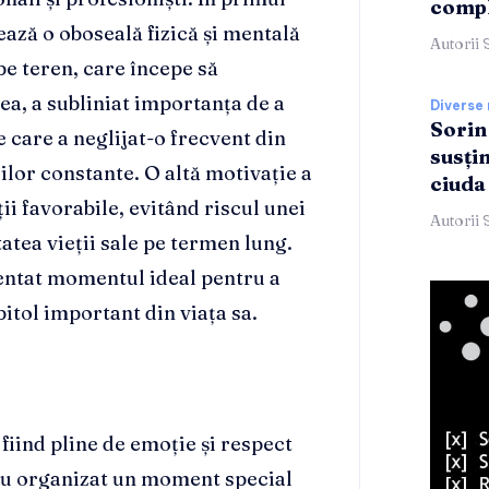
compl
ază o oboseală fizică și mentală
Autorii 
pe teren, care începe să
a, a subliniat importanța de a
Diverse 
Sorin
 care a neglijat-o frecvent din
susți
lor constante. O altă motivație a
ciuda
ții favorabile, evitând riscul unei
Autorii 
atea vieții sale pe termen lung.
zentat momentul ideal pentru a
itol important din viața sa.
, fiind pline de emoție și respect
 au organizat un moment special