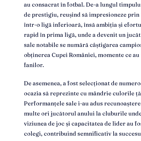
au consacrat în fotbal. De-a lungul timpulu
de prestigiu, reușind să impresioneze prin 
într-o ligă inferioară, însă ambiția și efor
rapid în prima ligă, unde a devenit un jucăt
sale notabile se numără câștigarea campion
obținerea Cupei României, momente ce au 
fanilor.
De asemenea, a fost selecționat de numeroa
ocazia să reprezinte cu mândrie culorile ță
Performanțele sale i-au adus recunoaștere 
multe ori jucătorul anului la cluburile unde 
viziunea de joc și capacitatea de lider au f
colegi, contribuind semnificativ la succesu