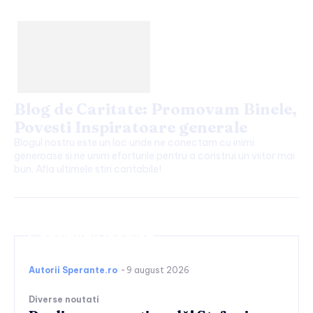
Blog de Caritate: Promovam Binele,
Povesti Inspiratoare generale
Blogul nostru este un loc unde ne conectam cu inimi
generoase si ne unim eforturile pentru a construi un viitor mai
bun. Afla ultimele stiri caritabile!
Continuați lectura
Autorii Sperante.ro
-
9 august 2026
Diverse noutati