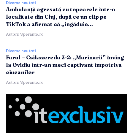
Diverse noutati
Ambulanță agresată cu topoarele într-o
localitate din Cluj, după ce un clip pe
TikTok a afirmat că „îngăduie…
Autorii Sperante.ro
Diverse noutati
Farul – Csikszereda 3-2: „Marinarii” înving
la Ovidiu într-un meci captivant împotriva
ciucanilor
Autorii Sperante.ro