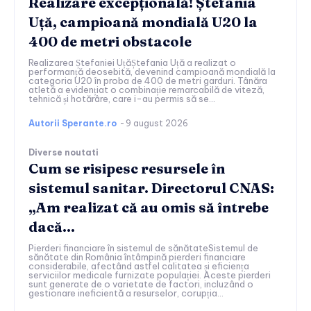
Realizare excepțională! Ștefania
Uță, campioană mondială U20 la
400 de metri obstacole
Realizarea Ștefaniei UțăȘtefania Uță a realizat o
performanță deosebită, devenind campioană mondială la
categoria U20 în proba de 400 de metri garduri. Tânăra
atletă a evidențiat o combinație remarcabilă de viteză,
tehnică și hotărâre, care i-au permis să se...
Autorii Sperante.ro
-
9 august 2026
Diverse noutati
Cum se risipesc resursele în
sistemul sanitar. Directorul CNAS:
„Am realizat că au omis să întrebe
dacă…
Pierderi financiare în sistemul de sănătateSistemul de
sănătate din România întâmpină pierderi financiare
considerabile, afectând astfel calitatea și eficiența
serviciilor medicale furnizate populației. Aceste pierderi
sunt generate de o varietate de factori, incluzând o
gestionare ineficientă a resurselor, corupția...