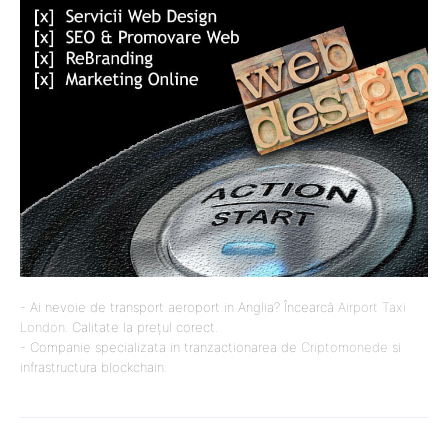
- Ai nevoie de transport aeroport in Anglia? Încearcă
Airport Taxi
London
. Calitate la prețul corect.
- Companie specializata in tranzactionarea de
Criptomonede
si
infrastructura blockchain.