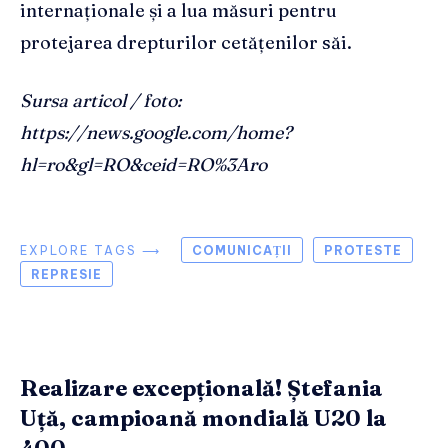
internaționale și a lua măsuri pentru
protejarea drepturilor cetățenilor săi.
Sursa articol / foto:
https://news.google.com/home?
hl=ro&gl=RO&ceid=RO%3Aro
EXPLORE TAGS ⟶
COMUNICAȚII
PROTESTE
REPRESIE
Realizare excepțională! Ștefania
Uță, campioană mondială U20 la
400...