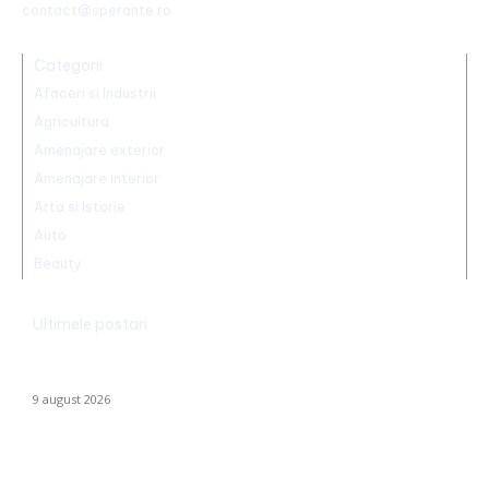
contact@sperante.ro
Categorii
Afaceri si Industrii
Agricultura
Amenajare exterior
Amenajare interior
Arta si Istorie
Auto
Beauty
Ultimele postari
Realizare excepțională! Ștefania Uță, campioană mondială U20
la 400 de metri obstacole
9 august 2026
Cum se risipesc resursele în sistemul sanitar. Directorul CNAS:
„Am realizat că au omis să întrebe dacă…