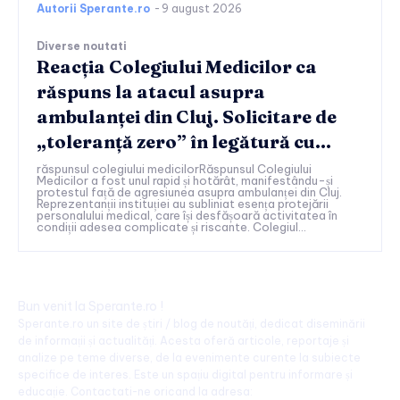
Autorii Sperante.ro
-
9 august 2026
Diverse noutati
Reacția Colegiului Medicilor ca
răspuns la atacul asupra
ambulanței din Cluj. Solicitare de
„toleranță zero” în legătură cu…
răspunsul colegiului medicilorRăspunsul Colegiului
Medicilor a fost unul rapid și hotărât, manifestându-și
protestul față de agresiunea asupra ambulanței din Cluj.
Reprezentanții instituției au subliniat esența protejării
personalului medical, care își desfășoară activitatea în
condiții adesea complicate și riscante. Colegiul...
Bun venit la Sperante.ro !
Sperante.ro un site de știri / blog de noutăți, dedicat diseminării
de informații și actualități. Acesta oferă articole, reportaje și
analize pe teme diverse, de la evenimente curente la subiecte
specifice de interes. Este un spațiu digital pentru informare și
educație. Contactati-ne oricand la adresa: