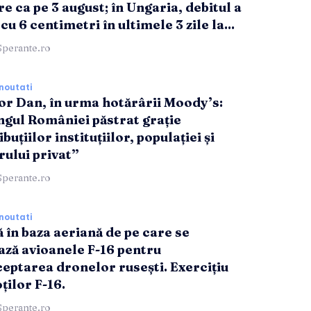
e ca pe 3 august; în Ungaria, debitul a
cu 6 centimetri în ultimele 3 zile la...
Sperante.ro
noutati
or Dan, în urma hotărârii Moody’s:
ngul României păstrat grație
buțiilor instituțiilor, populației și
rului privat”
Sperante.ro
noutati
ă în baza aeriană de pe care se
ază avioanele F-16 pentru
ceptarea dronelor rusești. Exercițiu
oților F-16.
Sperante.ro