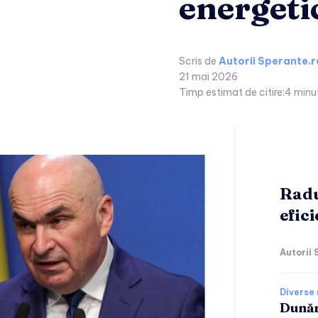
energeti
Scris de
Autorii Sperante.r
21 mai 2026
Timp estimat de citire:
4
minu
Radu
efic
Autorii 
Diverse 
Dunăr