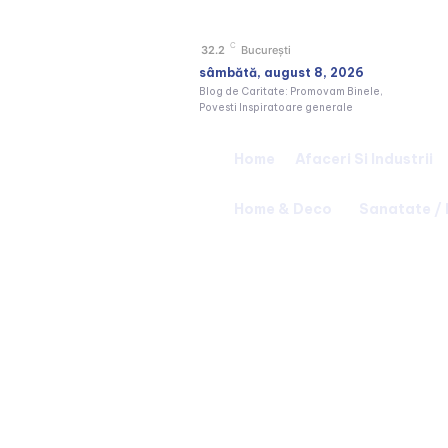
C
32.2
București
sâmbătă, august 8, 2026
Blog de Caritate: Promovam Binele,
Povesti Inspiratoare generale
Home
Afaceri Si Industrii
Home & Deco
Sanatate /