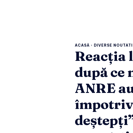
ACASĂ
DIVERSE NOUTATI
Reacția 
după ce 
ANRE au 
împotriv
deștepți”