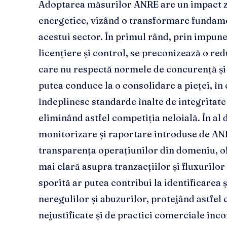
Adoptarea măsurilor ANRE are un impact z
energetice, vizând o transformare fundame
acestui sector. În primul rând, prin impune
licențiere și control, se preconizează o r
care nu respectă normele de concurență și
putea conduce la o consolidare a pieței, î
îndeplinesc standarde înalte de integritate
eliminând astfel competiția neloială. În al
monitorizare și raportare introduse de AN
transparența operațiunilor din domeniu, of
mai clară asupra tranzacțiilor și fluxurilo
sporită ar putea contribui la identificarea 
neregulilor și abuzurilor, protejând astfel
nejustificate și de practici comerciale inc