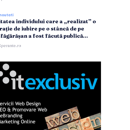
noutati
tatea individului care a „realizat” o
rație de iubire pe o stâncă de pe
făgărășan a fost făcută publică…
Sperante.ro