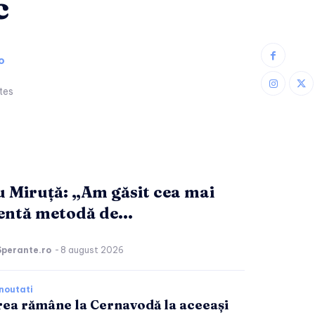
c
o
tes
 Miruță: „Am găsit cea mai
ientă metodă de...
Sperante.ro
-
8 august 2026
noutati
ea rămâne la Cernavodă la aceeași