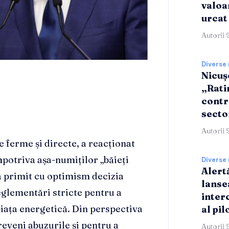
valoar
urcat 
Autorii 
Diverse 
Nicuș
„Rati
contri
secto
Autorii 
e ferme și directe, a reacționat
otriva așa-numiților „băieți
Diverse 
Alert
a primit cu optimism decizia
lanse
reglementări stricte pentru a
inter
piața energetică. Din perspectiva
al pil
reveni abuzurile și pentru a
Autorii 