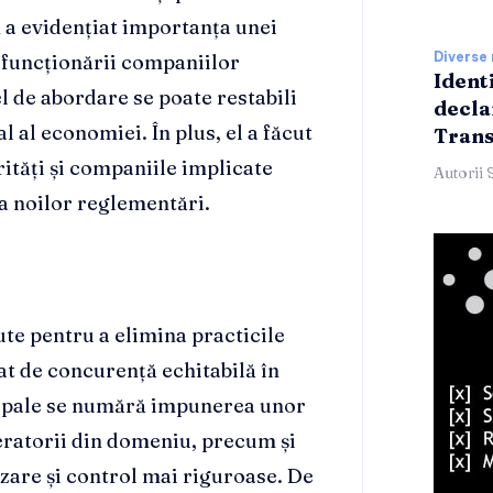
 a evidențiat importanța unei
Diverse 
a funcționării companiilor
Identi
l de abordare se poate restabili
decla
l al economiei. În plus, el a făcut
Trans
rități și companiile implicate
Autorii 
a noilor reglementări.
te pentru a elimina practicile
at de concurență echitabilă în
cipale se numără impunerea unor
peratorii din domeniu, precum și
are și control mai riguroase. De