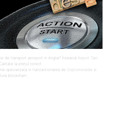
ie de transport aeroport in Anglia? Încearcă
Airport Taxi
 Calitate la prețul corect.
ie specializata in tranzactionarea de
Criptomonede
si
ctura blockchain.