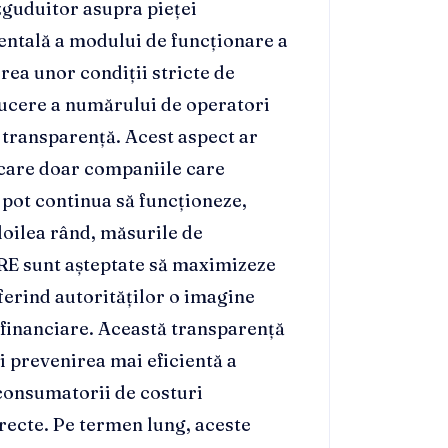
guduitor asupra pieței
ntală a modului de funcționare a
rea unor condiții stricte de
educere a numărului de operatori
 transparență. Acest aspect ar
n care doar companiile care
 pot continua să funcționeze,
 doilea rând, măsurile de
RE sunt așteptate să maximizeze
erind autorităților o imagine
r financiare. Această transparență
și prevenirea mai eficientă a
 consumatorii de costuri
orecte. Pe termen lung, aceste