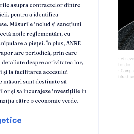
rile asupra contractelor dintre
cii, pentru a identifica
ese. Măsurile includ și sancțiuni
ectă noile reglementări, cu
nipulare a pieței. În plus, ANRE
raportare periodică, prin care
- Ai nevo
 detaliate despre activitatea lor,
London
.
- Compan
 și la facilitarea accesului
infrastru
te măsuri sunt destinate să
or și să încurajeze investițiile în
anziția către o economie verde.
getice