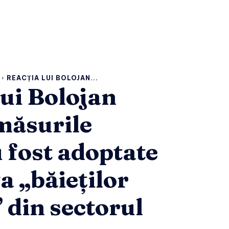
REACȚIA LUI BOLOJAN...
lui Bolojan
măsurile
fost adoptate
a „băieților
 din sectorul