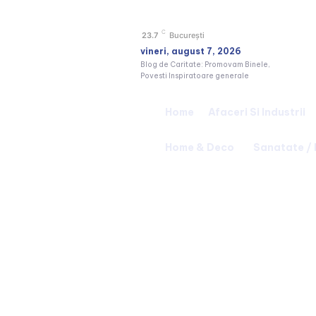
C
23.7
București
vineri, august 7, 2026
Blog de Caritate: Promovam Binele,
Povesti Inspiratoare generale
Home
Afaceri Si Industrii
Home & Deco
Sanatate /