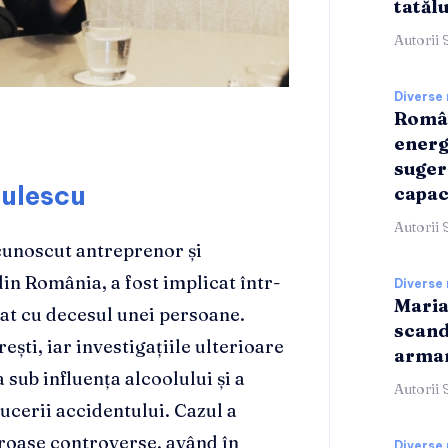
tatălu
Autorii 
Diverse 
Român
energ
suger
gulescu
capac
Autorii 
cunoscut antreprenor și
din România, a fost implicat într-
Diverse 
Maria
dat cu decesul unei persoane.
scand
ești, iar investigațiile ulterioare
armam
a sub influența alcoolului și a
Autorii 
cerii accidentului. Cazul a
eroase controverse, având în
Diverse 