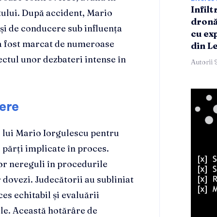
Infilt
atului. După accident, Mario
dronă
 și de conducere sub influența
cu ex
u a fost marcat de numeroase
din L
ectul unor dezbateri intense în
Autorii 
tere
l lui Mario Iorgulescu pentru
 părți implicate în proces.
or nereguli în procedurile
r dovezi. Judecătorii au subliniat
es echitabil și evaluării
le. Această hotărâre de