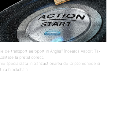
ie de transport aeroport in Anglia? Încearcă
Airport Taxi
 Calitate la prețul corect.
ie specializata in tranzactionarea de
Criptomonede
si
ctura blockchain.