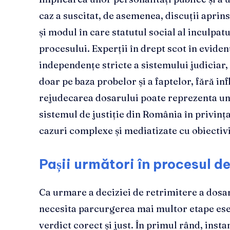
caz a suscitat, de asemenea, discuții aprins
și modul în care statutul social al inculpat
procesului. Experții în drept scot în evide
independențe stricte a sistemului judiciar, a
doar pe baza probelor și a faptelor, fără in
rejudecarea dosarului poate reprezenta un
sistemul de justiție din România în privința
cazuri complexe și mediatizate cu obiectivi
Pașii următori în procesul d
Ca urmare a deciziei de retrimitere a dosa
necesita parcurgerea mai multor etape ese
verdict corect și just. În primul rând, insta