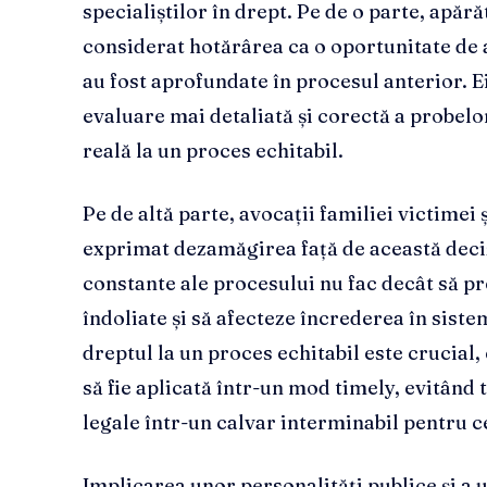
specialiștilor în drept. Pe de o parte, apăr
considerat hotărârea ca o oportunitate de 
au fost aprofundate în procesul anterior. E
evaluare mai detaliată și corectă a probelor
reală la un proces echitabil.
Pe de altă parte, avocații familiei victimei 
exprimat dezamăgirea față de această deci
constante ale procesului nu fac decât să p
îndoliate și să afecteze încrederea în sistem
dreptul la un proces echitabil este crucial, 
să fie aplicată într-un mod timely, evitân
legale într-un calvar interminabil pentru ce
Implicarea unor personalități publice și a u