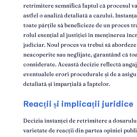
retrimitere semnifică faptul că procesul va
astfel o analiză detaliată a cazului. Instanț
toate părțile să beneficieze de un proces tr
rolul esențial al justiției în menținerea înc
judiciar. Noul proces va trebui să abordeze
neacoperite sau neglijate, garantând că to
considerate. Această decizie reflectă anga
eventualele erori procedurale și de a asigu
detaliată și imparțială a faptelor.
Reacții și implicații juridice
Decizia instanței de retrimitere a dosarulu
varietate de reacții din partea opiniei publi