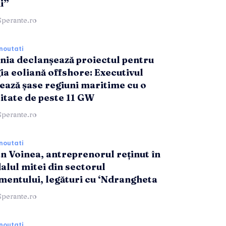
i”
Sperante.ro
noutati
ia declanșează proiectul pentru
ia eoliană offshore: Executivul
ează șase regiuni maritime cu o
itate de peste 11 GW
Sperante.ro
noutati
n Voinea, antreprenorul reținut în
alul mitei din sectorul
entului, legături cu ‘Ndrangheta
Sperante.ro
noutati