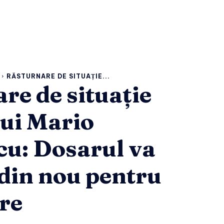
RĂSTURNARE DE SITUAȚIE...
re de situație
lui Mario
cu: Dosarul va
 din nou pentru
re