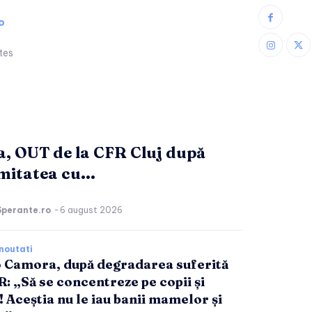
o
tes
a, OUT de la CFR Cluj după
mitatea cu...
Sperante.ro
-
6 august 2026
noutati
 Camora, după degradarea suferită
R: „Să se concentreze pe copii și
! Aceștia nu le iau banii mamelor și