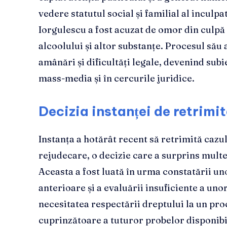
vedere statutul social și familial al inculp
Iorgulescu a fost acuzat de omor din culpă
alcoolului și altor substanțe. Procesul să
amânări și dificultăți legale, devenind subi
mass-media și în cercurile juridice.
Decizia instanței de retrimi
Instanța a hotărât recent să retrimită cazu
rejudecare, o decizie care a surprins multe
Aceasta a fost luată în urma constatării un
anterioare și a evaluării insuficiente a uno
necesitatea respectării dreptului la un proc
cuprinzătoare a tuturor probelor disponibi