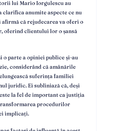
ătorii lui Mario Iorgulescu au
a clarifica anumite aspecte ce nu
i afirmă că rejudecarea va oferi o
, oferind clientului lor o șansă
și o parte a opiniei publice și-au
zie, considerând că amânările
relungească suferința familiei
ul juridic. Ei subliniază că, deși
este la fel de important ca justiția
d transformarea procedurilor
i implicați.
nor factori de influență în acest