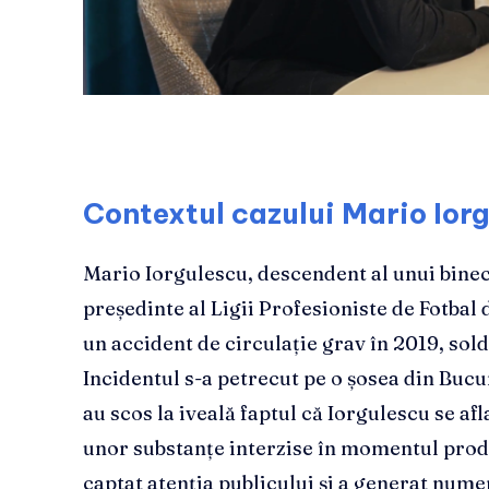
Contextul cazului Mario Ior
Mario Iorgulescu, descendent al unui bine
președinte al Ligii Profesioniste de Fotbal 
un accident de circulație grav în 2019, sol
Incidentul s-a petrecut pe o șosea din Bucur
au scos la iveală faptul că Iorgulescu se afl
unor substanțe interzise în momentul produ
captat atenția publicului și a generat num