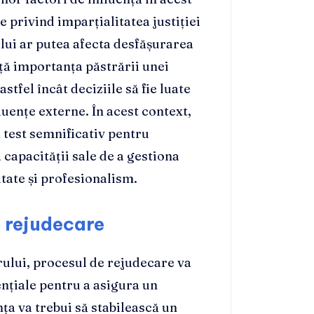
e privind imparțialitatea justiției
ului ar putea afecta desfășurarea
nță importanța păstrării unei
stfel încât deciziile să fie luate
fluențe externe. În acest context,
 test semnificativ pentru
 capacității sale de a gestiona
tate și profesionalism.
e rejudecare
rului, procesul de rejudecare va
nțiale pentru a asigura un
nța va trebui să stabilească un