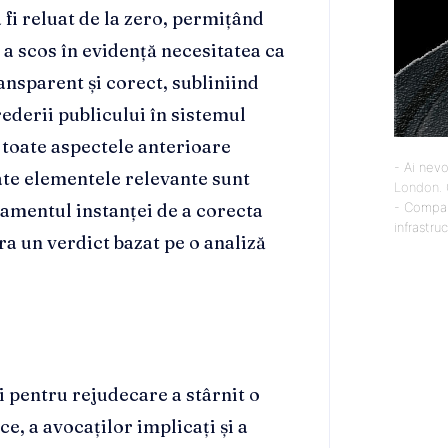
 fi reluat de la zero, permițând
a a scos în evidență necesitatea ca
ansparent și corect, subliniind
rederii publicului în sistemul
 toate aspectele anterioare
- Ai nevo
ate elementele relevante sunt
London
.
- Compan
jamentul instanței de a corecta
infrastru
ra un verdict bazat pe o analiză
i pentru rejudecare a stârnit o
ce, a avocaților implicați și a