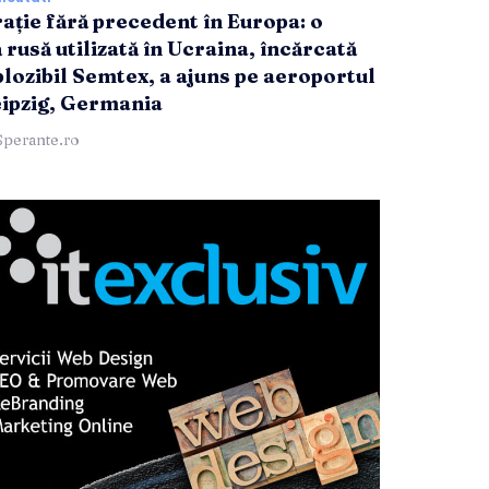
rație fără precedent în Europa: o
 rusă utilizată în Ucraina, încărcată
plozibil Semtex, a ajuns pe aeroportul
eipzig, Germania
Sperante.ro