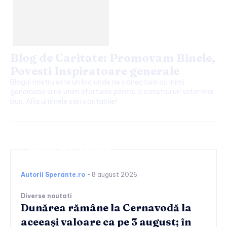
Blog de Caritate: Promovam Binele,
Povesti Inspiratoare generale
Blogul nostru este un loc unde ne conectam cu inimi
generoase si ne unim eforturile pentru a construi un viitor mai
bun. Afla ultimele stiri caritabile!
Continuați lectura
Autorii Sperante.ro
-
8 august 2026
Diverse noutati
Dunărea rămâne la Cernavodă la
aceeași valoare ca pe 3 august; în