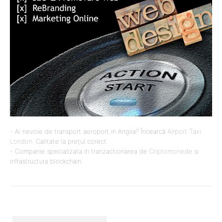
- Ai nevoie de transport aeroport in Anglia? Încearcă
Airport Taxi
London
. Calitate la prețul corect.
- Companie specializata in tranzactionarea de
Criptomonede
si
infrastructura blockchain.