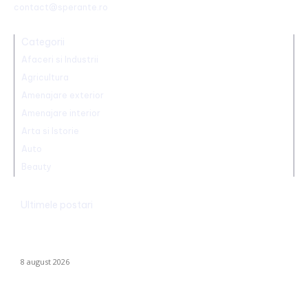
contact@sperante.ro
Categorii
Afaceri si Industrii
Agricultura
Amenajare exterior
Amenajare interior
Arta si Istorie
Auto
Beauty
Ultimele postari
Dunărea rămâne la Cernavodă la aceeași valoare ca pe 3
august; în Ungaria, debitul a urcat cu 6 centimetri în ultimele 3
zile la...
8 august 2026
Nicușor Dan, în urma hotărârii Moody’s: „Ratingul României