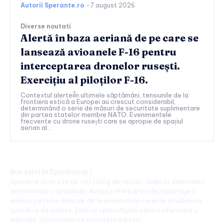
Autorii Sperante.ro
-
7 august 2026
Diverse noutati
Alertă în baza aeriană de pe care se
lansează avioanele F-16 pentru
interceptarea dronelor rusești.
Exercițiu al piloților F-16.
Contextul alerteiÎn ultimele săptămâni, tensiunile de la
frontiera estică a Europei au crescut considerabil,
determinând o serie de măsuri de securitate suplimentare
din partea statelor membre NATO. Evenimentele
frecvente cu drone rusești care se apropie de spațiul
aerian al...
Bun venit la Sperante.ro !
Sperante.ro un site de știri / blog de noutăți, dedicat diseminării
de informații și actualități. Acesta oferă articole, reportaje și
analize pe teme diverse, de la evenimente curente la subiecte
specifice de interes. Este un spațiu digital pentru informare și
educație. Contactati-ne oricand la adresa: