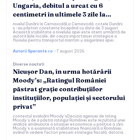
Ungaria, debitul a urcat cu 6
centimetri în ultimele 3 zile la...
nivelul Dunării la CernavodăLa Cernavodă, cotele Dunării
s-au păstrat constante începând cu data de 3 august.
Această stabilitate a nivelului apei este atent urmărită de
autoritățile locale, din cauza importanței strategice a
fluviului pentru transportul maritim și asigurarea apei...
Autorii Sperante.ro
-
7 august 2026
Diverse noutati
Nicușor Dan, în urma hotărârii
Moody’s: „Ratingul României
păstrat grație contribuțiilor
instituțiilor, populației și sectorului
privat”
contextul evaluării Moody’sDecizia agenției de rating
Moody’s de a păstra ratingul României este rezultatul unei
analize amănunțite a situației economice și politice a țării.
Moody’s a examinată stabilitatea financiară a României,
având în vedere factori precum strategia fiscală, datoria...