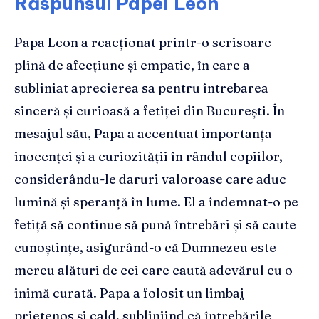
Răspunsul Papei Leon
Papa Leon a reacționat printr-o scrisoare
plină de afecțiune și empatie, în care a
subliniat aprecierea sa pentru întrebarea
sinceră și curioasă a fetiței din București. În
mesajul său, Papa a accentuat importanța
inocenței și a curiozității în rândul copiilor,
considerându-le daruri valoroase care aduc
lumină și speranță în lume. El a îndemnat-o pe
fetiță să continue să pună întrebări și să caute
cunoștințe, asigurând-o că Dumnezeu este
mereu alături de cei care caută adevărul cu o
inimă curată. Papa a folosit un limbaj
prietenos și cald, subliniind că întrebările