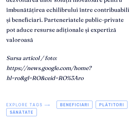
îmbunătățirea echilibrului între contribuabili
și beneficiari. Parteneriatele public-private
pot aduce resurse adiționale și expertiză
valoroasă
Sursa articol / foto:
https://news.google.com/home?
hl=ro&gl=RO&ceid=RO%3Aro
EXPLORE TAGS ⟶
BENEFICIARI
PLĂTITORI
SĂNĂTATE