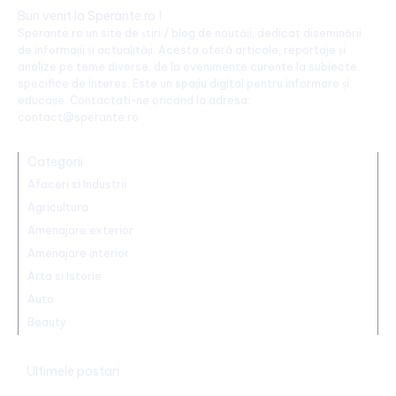
Bun venit la Sperante.ro !
Sperante.ro un site de știri / blog de noutăți, dedicat diseminării
de informații și actualități. Acesta oferă articole, reportaje și
analize pe teme diverse, de la evenimente curente la subiecte
specifice de interes. Este un spațiu digital pentru informare și
educație. Contactati-ne oricand la adresa:
contact@sperante.ro
Categorii
Afaceri si Industrii
Agricultura
Amenajare exterior
Amenajare interior
Arta si Istorie
Auto
Beauty
Ultimele postari