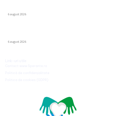
Mario Camora, după degradarea suferită de CFR: „Să se
concentreze pe copii și tineri! Aceștia nu le iau banii mamelor și
tatălui”
6 august 2026
România declanșează proiectul pentru energia eoliană
offshore: Executivul sugerează șase regiuni maritime cu o
capacitate de peste 11 GW
6 august 2026
Link-uri utile
Contact www.Sperante.ro
Politică de confidențialitate
Politica de cookies (GDPR)