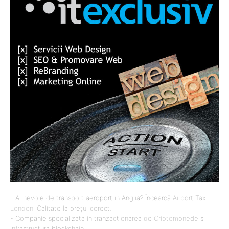
- Ai nevoie de transport aeroport in Anglia? Încearcă
Airport Taxi
London
. Calitate la prețul corect.
- Companie specializata in tranzactionarea de
Criptomonede
si
infrastructura blockchain.