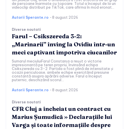
de persoane înarmate cu topoare. Totul a început de la un
videoclip distribuit pe TikTok, care afirma în mod eronat...
Autorii Sperante.ro
-
8 august 2026
Diverse noutati
Farul – Csikszereda 3-2:
„Marinarii” înving la Ovidiu într-un
meci captivant împotriva ciucanilor
Sumarul meciuluiFarul Constanța a reușit o victorie
impresionantă pe teren propriu, învinsând echipa
Csikszereda cu 3-2. Partida a fost plină de intensitate și
ocazii periculoase, ambele echipe exercitând presiune
constantă asupra apărării adverse. Farul a început
puternic, deschizând scorul...
Autorii Sperante.ro
-
8 august 2026
Diverse noutati
CFR Cluj a încheiat un contract cu
Marius Șumudică » Declarațiile lui
Varga și toate informațiile despre