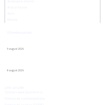
Amenajare interior
Arta si Istorie
Auto
Beauty
Ultimele postari
Ambulanță agresată cu topoarele într-o localitate din Cluj,
după ce un clip pe TikTok a afirmat că „îngăduie…
9 august 2026
Farul – Csikszereda 3-2: „Marinarii” înving la Ovidiu într-un meci
captivant împotriva ciucanilor
8 august 2026
Link-uri utile
Contact www.Sperante.ro
Politică de confidențialitate
Politica de cookies (GDPR)