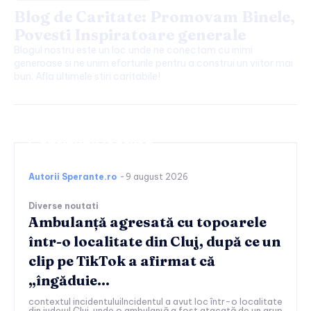
Blog de Caritate: Promovam Binele,
Povesti Inspiratoare generale
Blogul nostru este un loc unde ne conectam cu inimi
generoase si ne unim eforturile pentru a construi un viitor mai
bun. Afla ultimele stiri caritabile!
Continuați lectura
Autorii Sperante.ro
-
9 august 2026
Diverse noutati
Ambulanță agresată cu topoarele
într-o localitate din Cluj, după ce un
clip pe TikTok a afirmat că
„îngăduie…
contextul incidentuluiIncidentul a avut loc într-o localitate
din județul Cluj, unde o ambulanță a fost atacată de un grup