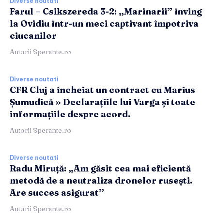
Diverse noutati
Farul – Csikszereda 3-2: „Marinarii” înving
la Ovidiu într-un meci captivant împotriva
ciucanilor
Autorii Sperante.ro
Diverse noutati
CFR Cluj a încheiat un contract cu Marius
Șumudică » Declarațiile lui Varga și toate
informațiile despre acord.
Autorii Sperante.ro
Diverse noutati
Radu Miruță: „Am găsit cea mai eficientă
metodă de a neutraliza dronelor rusești.
Are succes asigurat”
Autorii Sperante.ro