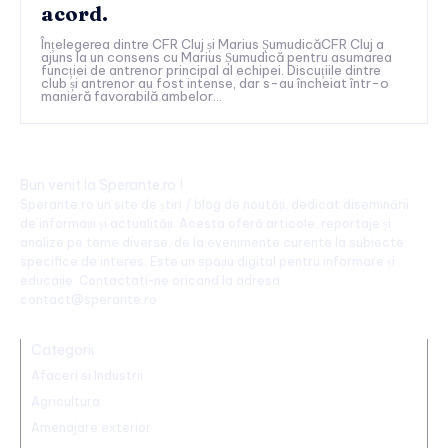
acord.
Înțelegerea dintre CFR Cluj și Marius ȘumudicăCFR Cluj a
ajuns la un consens cu Marius Șumudică pentru asumarea
funcției de antrenor principal al echipei. Discuțiile dintre
club și antrenor au fost intense, dar s-au încheiat într-o
manieră favorabilă ambelor...
Bun venit la Sperante.ro !
Sperante.ro un site de știri / blog de noutăți, dedicat diseminării
de informații și actualități. Acesta oferă articole, reportaje și
analize pe teme diverse, de la evenimente curente la subiecte
specifice de interes. Este un spațiu digital pentru informare și
educație. Contactati-ne oricand la adresa:
contact@sperante.ro
Categorii
Afaceri si Industrii
Agricultura
Amenajare exterior