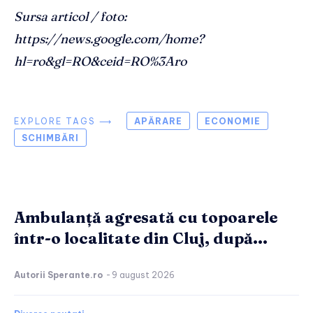
Sursa articol / foto:
https://news.google.com/home?
hl=ro&gl=RO&ceid=RO%3Aro
EXPLORE TAGS ⟶
APĂRARE
ECONOMIE
SCHIMBĂRI
Ambulanță agresată cu topoarele
într-o localitate din Cluj, după...
Autorii Sperante.ro
-
9 august 2026