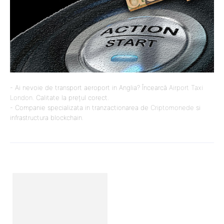
- Ai nevoie de transport aeroport in Anglia? Încearcă
Airport Taxi
London
. Calitate la prețul corect.
- Companie specializata in tranzactionarea de
Criptomonede
si
infrastructura blockchain.