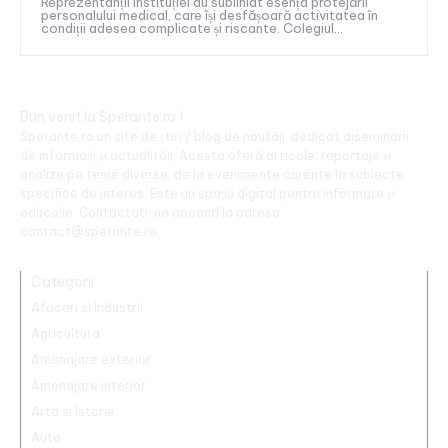
Reprezentanții instituției au subliniat esența protejării
personalului medical, care își desfășoară activitatea în
condiții adesea complicate și riscante. Colegiul...
Bun venit la Sperante.ro !
Sperante.ro un site de știri / blog de noutăți, dedicat diseminării
de informații și actualități. Acesta oferă articole, reportaje și
analize pe teme diverse, de la evenimente curente la subiecte
specifice de interes. Este un spațiu digital pentru informare și
educație. Contactati-ne oricand la adresa:
contact@sperante.ro
Categorii
Afaceri si Industrii
Agricultura
Amenajare exterior
Amenajare interior
Arta si Istorie
Auto