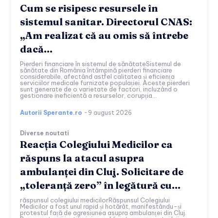
Cum se risipesc resursele în
sistemul sanitar. Directorul CNAS:
„Am realizat că au omis să întrebe
dacă…
Pierderi financiare în sistemul de sănătateSistemul de
sănătate din România întâmpină pierderi financiare
considerabile, afectând astfel calitatea și eficiența
serviciilor medicale furnizate populației. Aceste pierderi
sunt generate de o varietate de factori, incluzând o
gestionare ineficientă a resurselor, corupția...
Autorii Sperante.ro
-
9 august 2026
Diverse noutati
Reacția Colegiului Medicilor ca
răspuns la atacul asupra
ambulanței din Cluj. Solicitare de
„toleranță zero” în legătură cu…
răspunsul colegiului medicilorRăspunsul Colegiului
Medicilor a fost unul rapid și hotărât, manifestându-și
protestul față de agresiunea asupra ambulanței din Cluj.