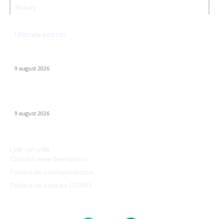
Beauty
Ultimele postari
Realizare excepțională! Ștefania Uță, campioană mondială U20
la 400 de metri obstacole
9 august 2026
Cum se risipesc resursele în sistemul sanitar. Directorul CNAS:
„Am realizat că au omis să întrebe dacă…
9 august 2026
Link-uri utile
Contact www.Sperante.ro
Politică de confidențialitate
Politica de cookies (GDPR)