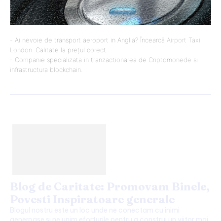
- Ai nevoie de transport aeroport in Anglia? Încearcă
Airport Taxi
London
. Calitate la prețul corect.
- Companie specializata in tranzactionarea de
Criptomonede
si
infrastructura blockchain.
Blog de Caritate: Promovam Binele,
Povesti Inspiratoare generale
Blogul nostru este un loc unde ne conectam cu inimi
generoase si ne unim eforturile pentru a construi un viitor mai