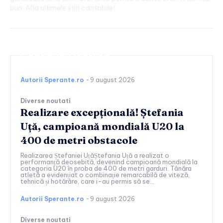
bun. Afla ultimele stiri caritabile!
Continuați lectura
Autorii Sperante.ro
-
9 august 2026
Diverse noutati
Realizare excepțională! Ștefania
Uță, campioană mondială U20 la
400 de metri obstacole
Realizarea Ștefaniei UțăȘtefania Uță a realizat o
performanță deosebită, devenind campioană mondială la
categoria U20 în proba de 400 de metri garduri. Tânăra
atletă a evidențiat o combinație remarcabilă de viteză,
tehnică și hotărâre, care i-au permis să se...
Autorii Sperante.ro
-
9 august 2026
Diverse noutati