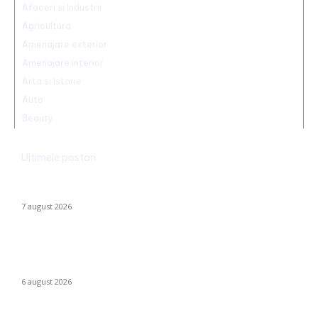
Afaceri si Industrii
Agricultura
Amenajare exterior
Amenajare interior
Arta si Istorie
Auto
Beauty
Ultimele postari
Trump reaffirms the abolition of birthright citizenship in the US:
He has signed new executive orders.
7 august 2026
Folha, OUT de la CFR Cluj după calamitatea cu Tromsø! ”Îi dau
afară pe toți!”. DOUĂ nume ”concurează” pentru funcția de
antrenor.
6 august 2026