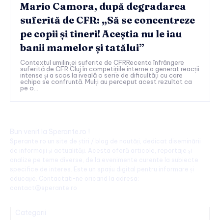
Mario Camora, după degradarea
suferită de CFR: „Să se concentreze
pe copii și tineri! Aceștia nu le iau
banii mamelor și tatălui”
Contextul umilinței suferite de CFRRecenta înfrângere
suferită de CFR Cluj în competițiile interne a generat reacții
intense și a scos la iveală o serie de dificultăți cu care
echipa se confruntă. Mulți au perceput acest rezultat ca
pe o...
Bun venit la Sperante.ro !
Sperante.ro un site de știri / blog de noutăți, dedicat diseminării
de informații și actualități. Acesta oferă articole, reportaje și
analize pe teme diverse, de la evenimente curente la subiecte
specifice de interes. Este un spațiu digital pentru informare și
educație. Contactati-ne oricand la adresa:
contact@sperante.ro
Categorii