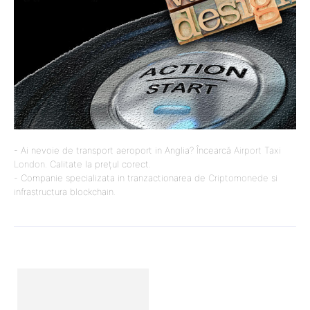
- Ai nevoie de transport aeroport in Anglia? Încearcă
Airport Taxi
London
. Calitate la prețul corect.
- Companie specializata in tranzactionarea de
Criptomonede
si
infrastructura blockchain.