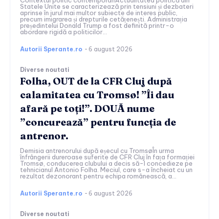
Contextul politic contemporanActualitatea politică din
Statele Unite se caracterizează prin tensiuni și dezbateri
aprinse în jurul mai multor subiecte de interes public,
precum imigrarea și drepturile cetățenești. Administrația
președintelui Donald Trump a fost definită printr-o
abordare rigidă a politicilor...
Autorii Sperante.ro
-
6 august 2026
Diverse noutati
Folha, OUT de la CFR Cluj după
calamitatea cu Tromsø! ”Îi dau
afară pe toți!”. DOUĂ nume
”concurează” pentru funcția de
antrenor.
Demisia antrenorului după eșecul cu TromsøÎn urma
înfrângerii dureroase suferite de CFR Cluj în fața formației
Tromsø, conducerea clubului a decis să-l concedieze pe
tehnicianul Antonio Folha. Meciul, care s-a încheiat cu un
rezultat dezonorant pentru echipa românească, a...
Autorii Sperante.ro
-
6 august 2026
Diverse noutati