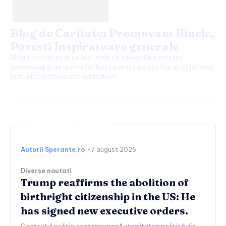
Blog de Caritate: Promovam Binele,
Povesti Inspiratoare generale
Blogul nostru este un loc unde ne conectam cu inimi
generoase si ne unim eforturile pentru a construi un viitor mai
bun. Afla ultimele stiri caritabile!
Continuați lectura
Autorii Sperante.ro
-
7 august 2026
Diverse noutati
Trump reaffirms the abolition of
birthright citizenship in the US: He
has signed new executive orders.