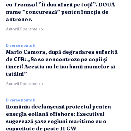
cu Tromsø! ”Îi dau afară pe toți!”. DOUĂ
nume ”concurează” pentru funcția de
antrenor.
Autorii Sperante.ro
Diverse noutati
Mario Camora, după degradarea suferită
de CFR: „Să se concentreze pe copii și
tineri! Aceștia nu le iau banii mamelor și
tatălui”
Autorii Sperante.ro
Diverse noutati
România declanșează proiectul pentru
energia eoliană offshore: Executivul
sugerează șase regiuni maritime cu o
capacitate de peste 11 GW