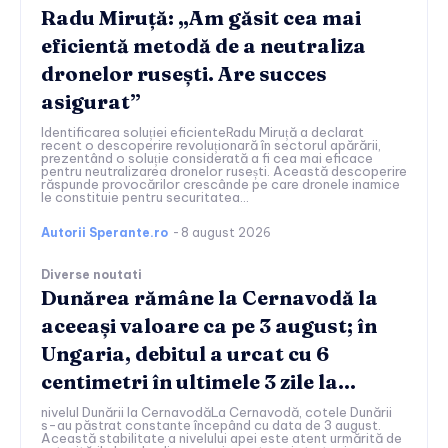
Radu Miruță: „Am găsit cea mai
eficientă metodă de a neutraliza
dronelor rusești. Are succes
asigurat”
Identificarea soluției eficienteRadu Miruță a declarat
recent o descoperire revoluționară în sectorul apărării,
prezentând o soluție considerată a fi cea mai eficace
pentru neutralizarea dronelor rusești. Această descoperire
răspunde provocărilor crescânde pe care dronele inamice
le constituie pentru securitatea...
Autorii Sperante.ro
-
8 august 2026
Diverse noutati
Dunărea rămâne la Cernavodă la
aceeași valoare ca pe 3 august; în
Ungaria, debitul a urcat cu 6
centimetri în ultimele 3 zile la...
nivelul Dunării la CernavodăLa Cernavodă, cotele Dunării
s-au păstrat constante începând cu data de 3 august.
Această stabilitate a nivelului apei este atent urmărită de