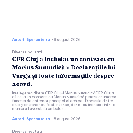
Continuați lectura
Autorii Sperante.ro
-
8 august 2026
Diverse noutati
CFR Cluj a încheiat un contract cu
Marius Șumudică » Declarațiile lui
Varga și toate informațiile despre
acord.
Înțelegerea dintre CFR Cluj și Marius ȘumudicăCFR Cluj a
ajuns la un consens cu Marius Șumudică pentru asumarea
funcției de antrenor principal al echipei. Discuțiile dintre
club și antrenor au fost intense, dar s-au încheiat într-o
manieră favorabilă ambelor...
Autorii Sperante.ro
-
8 august 2026
Diverse noutati