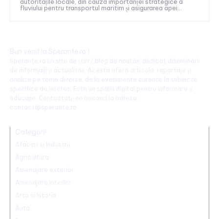
autoritățile locale, din cauza importanței strategice a
fluviului pentru transportul maritim și asigurarea apei...
Bun venit la Sperante.ro !
Sperante.ro un site de știri / blog de noutăți, dedicat diseminării
de informații și actualități. Acesta oferă articole, reportaje și
analize pe teme diverse, de la evenimente curente la subiecte
specifice de interes. Este un spațiu digital pentru informare și
educație. Contactati-ne oricand la adresa:
contact@sperante.ro
Categorii
Afaceri si Industrii
Agricultura
Amenajare exterior
Amenajare interior
Arta si Istorie
Auto