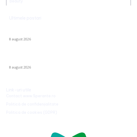
Beauty
Ultimele postari
CFR Cluj a încheiat un contract cu Marius Șumudică »
Declarațiile lui Varga și toate informațiile despre acord.
8 august 2026
Radu Miruță: „Am găsit cea mai eficientă metodă de a
neutraliza dronelor rusești. Are succes asigurat”
8 august 2026
Link-uri utile
Contact www.Sperante.ro
Politică de confidențialitate
Politica de cookies (GDPR)