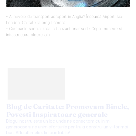
- Ai nevoie de transport aeroport in Anglia? Încearcă
Airport Taxi
London
. Calitate la prețul corect.
- Companie specializata in tranzactionarea de
Criptomonede
si
infrastructura blockchain.
Blog de Caritate: Promovam Binele,
Povesti Inspiratoare generale
Blogul nostru este un loc unde ne conectam cu inimi
generoase si ne unim eforturile pentru a construi un viitor mai
bun. Afla ultimele stiri caritabile!