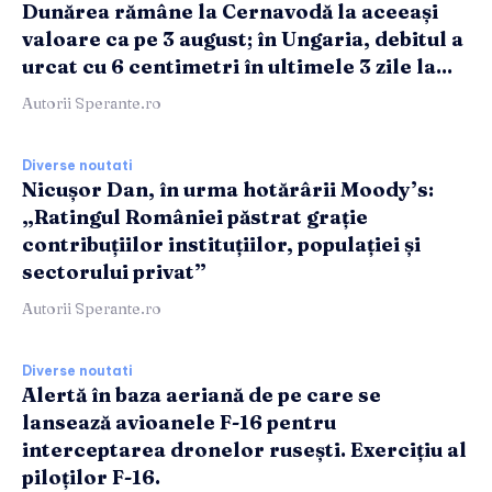
Dunărea rămâne la Cernavodă la aceeași
valoare ca pe 3 august; în Ungaria, debitul a
urcat cu 6 centimetri în ultimele 3 zile la...
Autorii Sperante.ro
Diverse noutati
Nicușor Dan, în urma hotărârii Moody’s:
„Ratingul României păstrat grație
contribuțiilor instituțiilor, populației și
sectorului privat”
Autorii Sperante.ro
Diverse noutati
Alertă în baza aeriană de pe care se
lansează avioanele F-16 pentru
interceptarea dronelor rusești. Exercițiu al
piloților F-16.