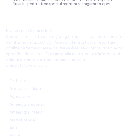
fluviului pentru transportul maritim și asigurarea apei...
Bun venit la Sperante.ro !
Sperante.ro un site de știri / blog de noutăți, dedicat diseminării
de informații și actualități. Acesta oferă articole, reportaje și
analize pe teme diverse, de la evenimente curente la subiecte
specifice de interes. Este un spațiu digital pentru informare și
educație. Contactati-ne oricand la adresa:
contact@sperante.ro
Categorii
Afaceri si Industrii
Agricultura
Amenajare exterior
Amenajare interior
Arta si Istorie
Auto
Beauty