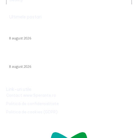
Ultimele postari
CFR Cluj a încheiat un contract cu Marius Șumudică »
Declarațiile lui Varga și toate informațiile despre acord.
8 august 2026
Radu Miruță: „Am găsit cea mai eficientă metodă de a
neutraliza dronelor rusești. Are succes asigurat”
8 august 2026
Link-uri utile
Contact www.Sperante.ro
Politică de confidențialitate
Politica de cookies (GDPR)