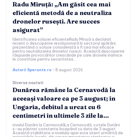
Radu Miruță: „Am găsit cea mai
eficientă metodă de a neutraliza
dronelor rusești. Are succes
asigurat”
Identificarea soluției eficienteRadu Miruță a declarat
recent o descoperire revoluționară în sectorul apărării,
prezentând o soluție considerată a fi cea mai eficace
pentru neutralizarea dronelor rusești. Această descoperire
răspunde provocărilor crescânde pe care dronele inamice
le constituie pentru securitatea...
Autorii Sperante.ro
-
8 august 2026
Diverse noutati
Dunărea rămâne la Cernavodă la
aceeași valoare ca pe 3 august; în
Ungaria, debitul a urcat cu 6
centimetri în ultimele 3 zile la...
nivelul Dunării la CernavodăLa Cernavodă, cotele Dunării
s-au păstrat constante începând cu data de 3 august.
Această stabilitate a nivelului apei este atent urmărită de
autoritățile locale, din cauza importanței strategice a