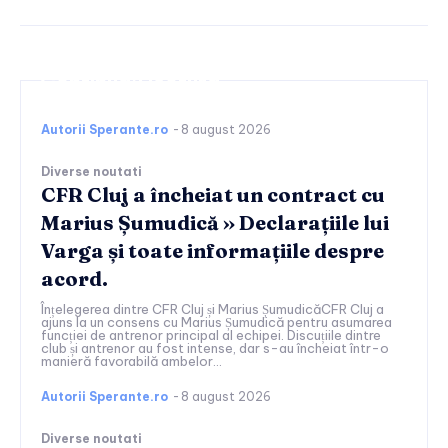
Continuați lectura
Autorii Sperante.ro
-
8 august 2026
Diverse noutati
CFR Cluj a încheiat un contract cu
Marius Șumudică » Declarațiile lui
Varga și toate informațiile despre
acord.
Înțelegerea dintre CFR Cluj și Marius ȘumudicăCFR Cluj a
ajuns la un consens cu Marius Șumudică pentru asumarea
funcției de antrenor principal al echipei. Discuțiile dintre
club și antrenor au fost intense, dar s-au încheiat într-o
manieră favorabilă ambelor...
Autorii Sperante.ro
-
8 august 2026
Diverse noutati