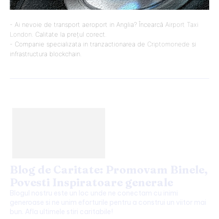
- Ai nevoie de transport aeroport in Anglia? Încearcă
Airport Taxi
London
. Calitate la prețul corect.
- Companie specializata in tranzactionarea de
Criptomonede
si
infrastructura blockchain.
Blog de Caritate: Promovam Binele,
Povesti Inspiratoare generale
Blogul nostru este un loc unde ne conectam cu inimi
generoase si ne unim eforturile pentru a construi un viitor mai
bun. Afla ultimele stiri caritabile!