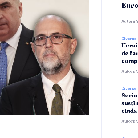
Euro
Autorii 
Diverse 
Ucrai
de fa
compl
Autorii 
Diverse 
Sorin
susți
ciuda
Autorii 