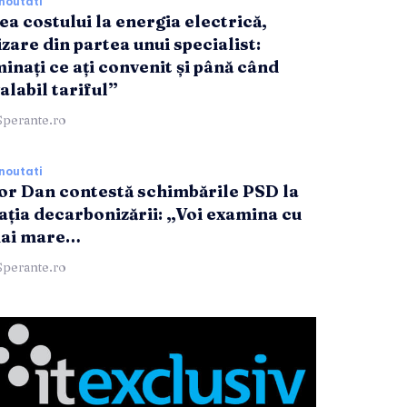
noutati
ea costului la energia electrică,
zare din partea unui specialist:
inați ce ați convenit și până când
alabil tariful”
Sperante.ro
noutati
or Dan contestă schimbările PSD la
lația decarbonizării: „Voi examina cu
mai mare…
Sperante.ro