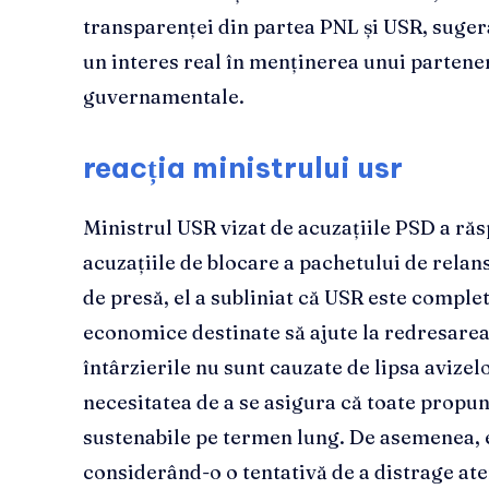
transparenței din partea PNL și USR, suger
un interes real în menținerea unui parteneri
guvernamentale.
reacția ministrului usr
Ministrul USR vizat de acuzațiile PSD a ră
acuzațiile de blocare a pachetului de rela
de presă, el a subliniat că USR este complet
economice destinate să ajute la redresarea ț
întârzierile nu sunt cauzate de lipsa avizel
necesitatea de a se asigura că toate propu
sustenabile pe termen lung. De asemenea, e
considerând-o o tentativă de a distrage ate