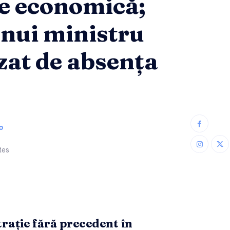
e economică;
unui ministru
at de absența
o
tes
trație fără precedent în