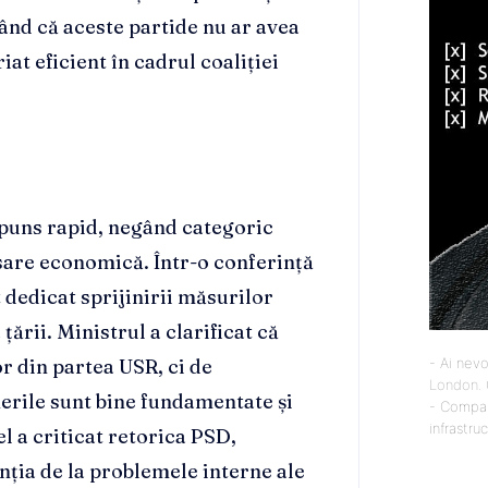
ând că aceste partide nu ar avea
at eficient în cadrul coaliției
spuns rapid, negând categoric
nsare economică. Într-o conferință
 dedicat sprijinirii măsurilor
ării. Ministrul a clarificat că
or din partea USR, ci de
- Ai nevo
London
.
nerile sunt bine fundamentate și
- Compan
infrastru
l a criticat retorica PSD,
nția de la problemele interne ale