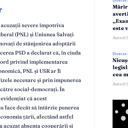
Diverse 
Mărir
r
averti
„Exam
 acuzații severe împotriva
este v
Liberal (PNL) și Uniunea Salvați
Autorii 
novați de stânjenirea adoptării
erea PSD a declarat că, în ciuda
Diverse 
Nicuș
acord privind implementarea
legis
nomică, PNL și USR ar fi
cea 
avizele necesare și prin impunerea
Autorii 
 către social-democrați. În
 evidențiat că acest
u face decât să întârzie punerea
economia țării, afectând astfel
 acuzat absența cooperării și