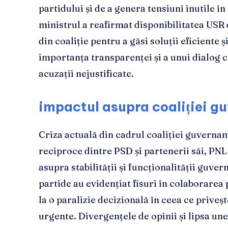
partidului și de a genera tensiuni inutile în
ministrul a reafirmat disponibilitatea USR 
din coaliție pentru a găsi soluții eficiente ș
importanța transparenței și a unui dialog c
acuzații nejustificate.
impactul asupra coaliției g
Criza actuală din cadrul coaliției guvernam
reciproce dintre PSD și partenerii săi, PNL 
asupra stabilității și funcționalității guve
partide au evidențiat fisuri în colaborarea
la o paralizie decizională în ceea ce priveș
urgente. Divergențele de opinii și lipsa un