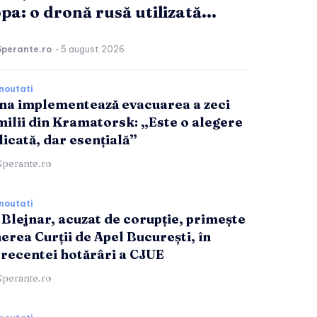
pa: o dronă rusă utilizată...
Sperante.ro
-
5 august 2026
noutati
na implementează evacuarea a zeci
milii din Kramatorsk: „Este o alegere
icată, dar esențială”
Sperante.ro
noutati
 Blejnar, acuzat de corupție, primește
nerea Curții de Apel București, în
 recentei hotărâri a CJUE
Sperante.ro