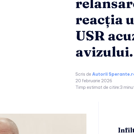
relansar
reacția 
USR acuz
avizului.
Scris de
Autorii Sperante.r
20 februarie 2026
Timp estimat de citire:
3
minu
Infil