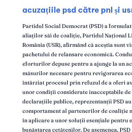
acuzațiile psd către pnl și us
Partidul Social Democrat (PSD) a formulat
aliaților săi de coaliție, Partidul Național 
România (USR), afirmând că aceștia sunt vi
pachetului de relansare economică. Conduc
eforturilor depuse pentru a ajunge la un 
măsurilor necesare pentru revigorarea eco
întârziat procesul prin refuzul de a oferi 
unor condiții considerate inacceptabile de
declarațiile publice, reprezentanții PSD au
comportament al partenerilor de coaliție n
în aplicare a unor soluții esențiale pentru 
bunăstarea cetățenilor. De asemenea, PSD a