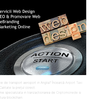
ie de transport aeroport in Anglia? Încearcă
Airport Taxi
 Calitate la prețul corect.
ie specializata in tranzactionarea de
Criptomonede
si
ctura blockchain.