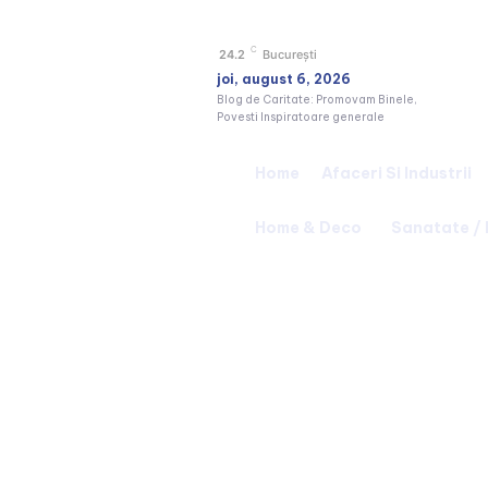
C
24.2
București
joi, august 6, 2026
Blog de Caritate: Promovam Binele,
Povesti Inspiratoare generale
Home
Afaceri Si Industrii
Home & Deco
Sanatate /