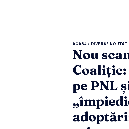
ACASĂ
DIVERSE NOUTATI
Nou scan
Coaliție:
pe PNL ș
„împiedi
adoptări