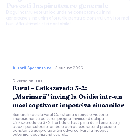
Povesti Inspiratoare generale
Blogul nostru este un loc unde ne conectam cu inimi
generoase si ne unim eforturile pentru a construi un viitor mai
bun. Afla ultimele stiri caritabile!
Continuați lectura
Autorii Sperante.ro
-
8 august 2026
Diverse noutati
Farul – Csikszereda 3-2:
„Marinarii” înving la Ovidiu într-un
meci captivant împotriva ciucanilor
Sumarul meciuluiFarul Constanța a reușit o victorie
impresionantă pe teren propriu, învinsând echipa
Csikszereda cu 3-2. Partida a fost plină de intensitate și
ocazii periculoase, ambele echipe exercitând presiune
constantă asupra apărării adverse. Farul a început
puternic, deschizând scorul...