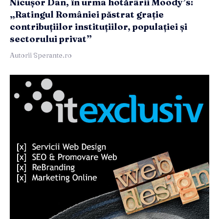
Nicușor Dan, în urma hotărârii Moody’s:
„Ratingul României păstrat grație
contribuțiilor instituțiilor, populației și
sectorului privat”
Autorii Sperante.ro