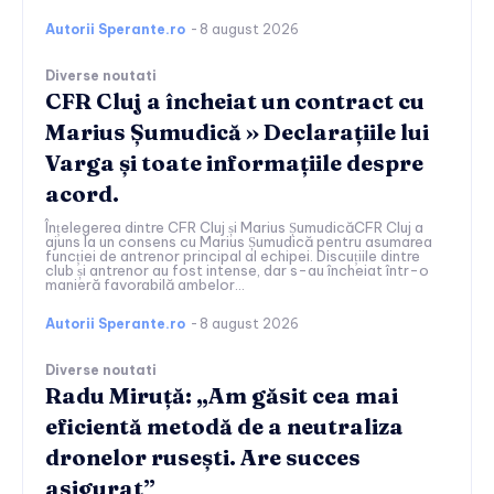
Autorii Sperante.ro
-
8 august 2026
Diverse noutati
CFR Cluj a încheiat un contract cu
Marius Șumudică » Declarațiile lui
Varga și toate informațiile despre
acord.
Înțelegerea dintre CFR Cluj și Marius ȘumudicăCFR Cluj a
ajuns la un consens cu Marius Șumudică pentru asumarea
funcției de antrenor principal al echipei. Discuțiile dintre
club și antrenor au fost intense, dar s-au încheiat într-o
manieră favorabilă ambelor...
Autorii Sperante.ro
-
8 august 2026
Diverse noutati
Radu Miruță: „Am găsit cea mai
eficientă metodă de a neutraliza
dronelor rusești. Are succes
asigurat”