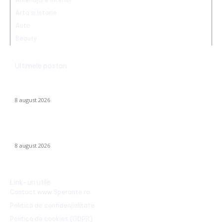
Arta si Istorie
Auto
Beauty
Ultimele postari
Farul – Csikszereda 3-2: „Marinarii” înving la Ovidiu într-un meci
captivant împotriva ciucanilor
8 august 2026
CFR Cluj a încheiat un contract cu Marius Șumudică »
Declarațiile lui Varga și toate informațiile despre acord.
8 august 2026
Link-uri utile
Contact www.Sperante.ro
Politică de confidențialitate
Politica de cookies (GDPR)