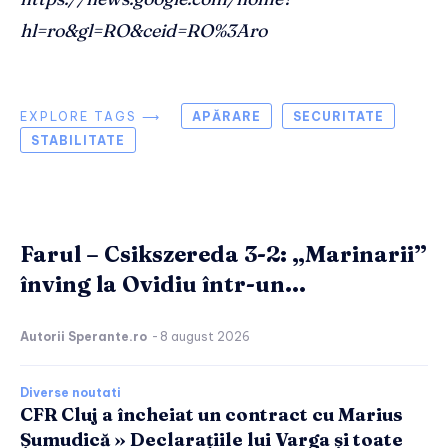
hl=ro&gl=RO&ceid=RO%3Aro
EXPLORE TAGS ⟶
APĂRARE
SECURITATE
STABILITATE
Farul – Csikszereda 3-2: „Marinarii”
înving la Ovidiu într-un...
Autorii Sperante.ro
-
8 august 2026
Diverse noutati
CFR Cluj a încheiat un contract cu Marius
Șumudică » Declarațiile lui Varga și toate