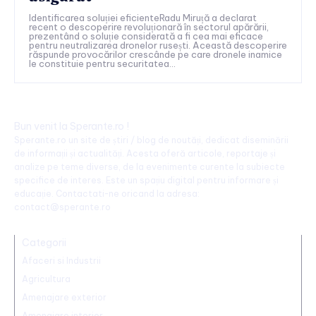
Identificarea soluției eficienteRadu Miruță a declarat
recent o descoperire revoluționară în sectorul apărării,
prezentând o soluție considerată a fi cea mai eficace
pentru neutralizarea dronelor rusești. Această descoperire
răspunde provocărilor crescânde pe care dronele inamice
le constituie pentru securitatea...
Bun venit la Sperante.ro !
Sperante.ro un site de știri / blog de noutăți, dedicat diseminării
de informații și actualități. Acesta oferă articole, reportaje și
analize pe teme diverse, de la evenimente curente la subiecte
specifice de interes. Este un spațiu digital pentru informare și
educație. Contactati-ne oricand la adresa:
contact@sperante.ro
Categorii
Afaceri si Industrii
Agricultura
Amenajare exterior
Amenajare interior