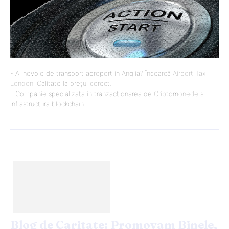
- Ai nevoie de transport aeroport in Anglia? Încearcă
Airport Taxi
London
. Calitate la prețul corect.
- Companie specializata in tranzactionarea de
Criptomonede
si
infrastructura blockchain.
Blog de Caritate: Promovam Binele,