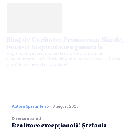
Blog de Caritate: Promovam Binele,
Povesti Inspiratoare generale
Blogul nostru este un loc unde ne conectam cu inimi
generoase si ne unim eforturile pentru a construi un viitor mai
bun. Afla ultimele stiri caritabile!
Continuați lectura
Autorii Sperante.ro
-
9 august 2026
Diverse noutati
Realizare excepțională! Ștefania