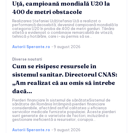
Uță, campioană mondială U20 la
400 de metri obstacole
Realizarea Ștefaniei UțăȘtefania Uță a realizat o
performanță deosebită, devenind campioană mondială la
categoria U20 în proba de 400 de metri garduri. Tânăra
atletă a evidențiat o combinație remarcabilă de viteză,
tehnică și hotărâre, care i-au permis să se...
Autorii Sperante.ro
-
9 august 2026
Diverse noutati
Cum se risipesc resursele în
sistemul sanitar. Directorul CNAS:
„Am realizat că au omis să întrebe
dacă…
Pierderi financiare în sistemul de sănătateSistemul de
sănătate din România întâmpină pierderi financiare
considerabile, afectând astfel calitatea și eficiența
serviciilor medicale furnizate populației. Aceste pierderi
sunt generate de o varietate de factori, incluzând o
gestionare ineficientă a resurselor, corupția...
Autorii Sperante.ro
-
9 august 2026