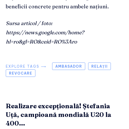
beneficii concrete pentru ambele națiuni.
Sursa articol / foto:
https://news.google.com/home?
hl=ro&gl=RO&ceid=RO%3Aro
EXPLORE TAGS ⟶
AMBASADOR
RELAȚII
REVOCARE
Realizare excepțională! Ștefania
Uță, campioană mondială U20 la
400...