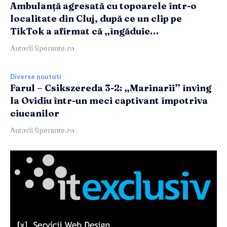
Ambulanță agresată cu topoarele într-o
localitate din Cluj, după ce un clip pe
TikTok a afirmat că „îngăduie…
Autorii Sperante.ro
Diverse noutati
Farul – Csikszereda 3-2: „Marinarii” înving
la Ovidiu într-un meci captivant împotriva
ciucanilor
Autorii Sperante.ro