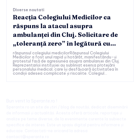
Diverse noutati
Reacția Colegiului Medicilor ca
răspuns la atacul asupra
ambulanței din Cluj. Solicitare de
„toleranță zero” în legătură cu…
răspunsul colegiului medicilorRăspunsul Colegiului
Medicilor a fost unul rapid și hotărât, manifestându-și
protestul față de agresiunea asupra ambulanței din Cluj.
Reprezentanții instituției au subliniat esența protejării
personalului medical, care își desfășoară activitatea în
condiții adesea complicate și riscante. Colegiul...
Bun venit la Sperante.ro !
Sperante.ro un site de știri / blog de noutăți, dedicat diseminării
de informații și actualități. Acesta oferă articole, reportaje și
analize pe teme diverse, de la evenimente curente la subiecte
specifice de interes. Este un spațiu digital pentru informare și
educație. Contactati-ne oricand la adresa:
contact@sperante.ro