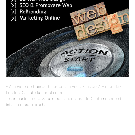
- Ai nevoie de transport aeroport in Anglia? Încearcă
Airport Taxi
London
. Calitate la prețul corect.
- Companie specializata in tranzactionarea de
Criptomonede
si
infrastructura blockchain.