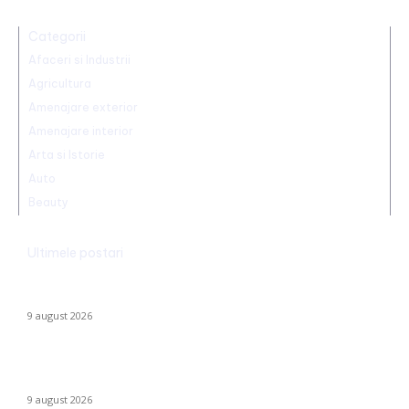
Categorii
Afaceri si Industrii
Agricultura
Amenajare exterior
Amenajare interior
Arta si Istorie
Auto
Beauty
Ultimele postari
Realizare excepțională! Ștefania Uță, campioană mondială U20
la 400 de metri obstacole
9 august 2026
Cum se risipesc resursele în sistemul sanitar. Directorul CNAS:
„Am realizat că au omis să întrebe dacă…
9 august 2026