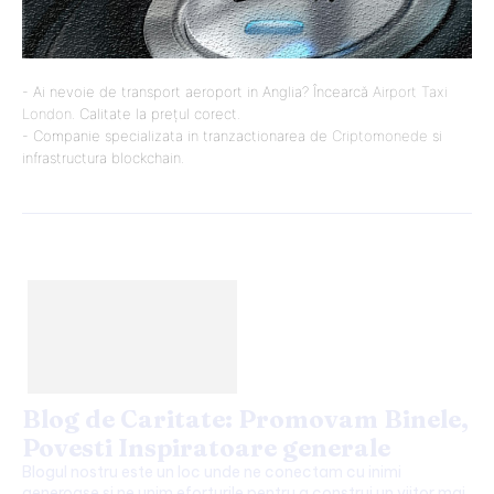
- Ai nevoie de transport aeroport in Anglia? Încearcă
Airport Taxi
London
. Calitate la prețul corect.
- Companie specializata in tranzactionarea de
Criptomonede
si
infrastructura blockchain.
Blog de Caritate: Promovam Binele,
Povesti Inspiratoare generale
Blogul nostru este un loc unde ne conectam cu inimi
generoase si ne unim eforturile pentru a construi un viitor mai