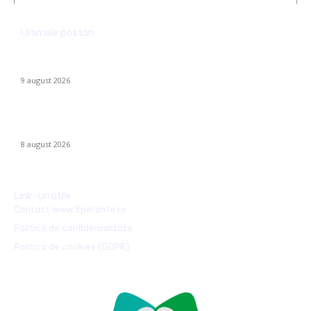
Ultimele postari
Ambulanță agresată cu topoarele într-o localitate din Cluj,
după ce un clip pe TikTok a afirmat că „îngăduie…
9 august 2026
Farul – Csikszereda 3-2: „Marinarii” înving la Ovidiu într-un meci
captivant împotriva ciucanilor
8 august 2026
Link-uri utile
Contact www.Sperante.ro
Politică de confidențialitate
Politica de cookies (GDPR)