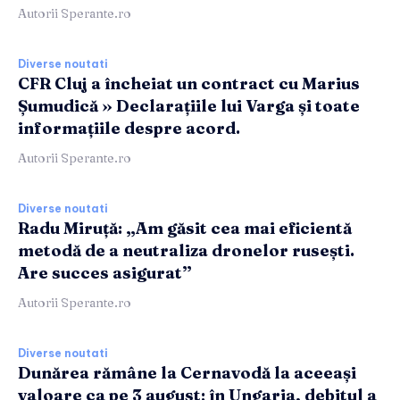
Autorii Sperante.ro
Diverse noutati
CFR Cluj a încheiat un contract cu Marius
Șumudică » Declarațiile lui Varga și toate
informațiile despre acord.
Autorii Sperante.ro
Diverse noutati
Radu Miruță: „Am găsit cea mai eficientă
metodă de a neutraliza dronelor rusești.
Are succes asigurat”
Autorii Sperante.ro
Diverse noutati
Dunărea rămâne la Cernavodă la aceeași
valoare ca pe 3 august; în Ungaria, debitul a