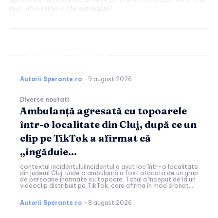
bun. Afla ultimele stiri caritabile!
Continuați lectura
Autorii Sperante.ro
-
9 august 2026
Diverse noutati
Ambulanță agresată cu topoarele
într-o localitate din Cluj, după ce un
clip pe TikTok a afirmat că
„îngăduie…
contextul incidentuluiIncidentul a avut loc într-o localitate
din județul Cluj, unde o ambulanță a fost atacată de un grup
de persoane înarmate cu topoare. Totul a început de la un
videoclip distribuit pe TikTok, care afirma în mod eronat...
Autorii Sperante.ro
-
8 august 2026