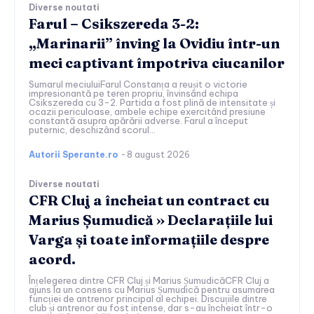
Diverse noutati
Farul – Csikszereda 3-2:
„Marinarii” înving la Ovidiu într-un
meci captivant împotriva ciucanilor
Sumarul meciuluiFarul Constanța a reușit o victorie
impresionantă pe teren propriu, învinsând echipa
Csikszereda cu 3-2. Partida a fost plină de intensitate și
ocazii periculoase, ambele echipe exercitând presiune
constantă asupra apărării adverse. Farul a început
puternic, deschizând scorul...
Autorii Sperante.ro
-
8 august 2026
Diverse noutati
CFR Cluj a încheiat un contract cu
Marius Șumudică » Declarațiile lui
Varga și toate informațiile despre
acord.
Înțelegerea dintre CFR Cluj și Marius ȘumudicăCFR Cluj a
ajuns la un consens cu Marius Șumudică pentru asumarea
funcției de antrenor principal al echipei. Discuțiile dintre
club și antrenor au fost intense, dar s-au încheiat într-o