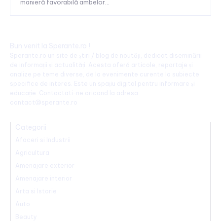
manieră favorabilă ambelor...
Bun venit la Sperante.ro !
Sperante.ro un site de știri / blog de noutăți, dedicat diseminării
de informații și actualități. Acesta oferă articole, reportaje și
analize pe teme diverse, de la evenimente curente la subiecte
specifice de interes. Este un spațiu digital pentru informare și
educație. Contactati-ne oricand la adresa:
contact@sperante.ro
Categorii
Afaceri si Industrii
Agricultura
Amenajare exterior
Amenajare interior
Arta si Istorie
Auto
Beauty