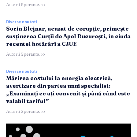
Autorii Sperante.ro
Diverse noutati
Sorin Blejnar, acuzat de corupție, primește
susținerea Curții de Apel București, în ciuda
recentei hotărâri a CJUE
Autorii Sperante.ro
Diverse noutati
Mărirea costului la energia electrică,
avertizare din partea unui specialist:
„Examinați ce ați convenit și până când este
valabil tariful”
Autorii Sperante.ro