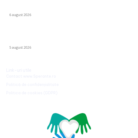
Marian Voinea, antreprenorul reținut în scandalul mitei din
sectorul armamentului, legături cu ‘Ndrangheta
6 august 2026
Infiltrație fără precedent în Europa: o dronă rusă utilizată în
Ucraina, încărcată cu explozibil Semtex, a ajuns pe aeroportul
din Leipzig, Germania
5 august 2026
Link-uri utile
Contact www.Sperante.ro
Politică de confidențialitate
Politica de cookies (GDPR)