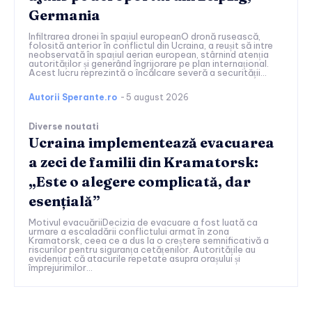
Germania
Infiltrarea dronei în spațiul europeanO dronă rusească,
folosită anterior în conflictul din Ucraina, a reușit să intre
neobservată în spațiul aerian european, stârnind atenția
autorităților și generând îngrijorare pe plan internațional.
Acest lucru reprezintă o încălcare severă a securității...
Autorii Sperante.ro
-
5 august 2026
Diverse noutati
Ucraina implementează evacuarea
a zeci de familii din Kramatorsk:
„Este o alegere complicată, dar
esențială”
Motivul evacuăriiDecizia de evacuare a fost luată ca
urmare a escaladării conflictului armat în zona
Kramatorsk, ceea ce a dus la o creștere semnificativă a
riscurilor pentru siguranța cetățenilor. Autoritățile au
evidențiat că atacurile repetate asupra orașului și
împrejurimilor...