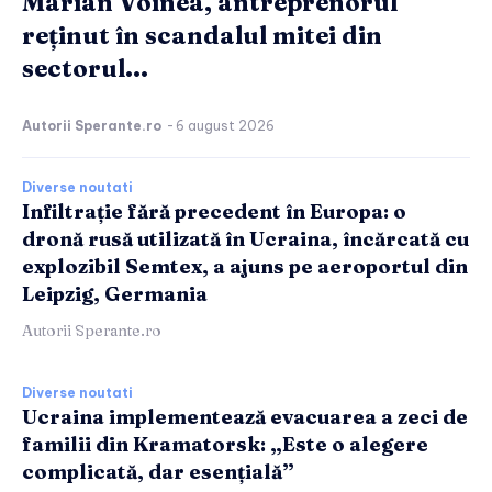
Marian Voinea, antreprenorul
reținut în scandalul mitei din
sectorul...
Autorii Sperante.ro
-
6 august 2026
Diverse noutati
Infiltrație fără precedent în Europa: o
dronă rusă utilizată în Ucraina, încărcată cu
explozibil Semtex, a ajuns pe aeroportul din
Leipzig, Germania
Autorii Sperante.ro
Diverse noutati
Ucraina implementează evacuarea a zeci de
familii din Kramatorsk: „Este o alegere
complicată, dar esențială”