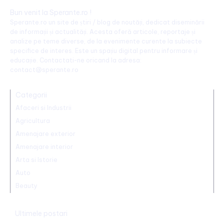
Bun venit la Sperante.ro !
Sperante.ro un site de știri / blog de noutăți, dedicat diseminării
de informații și actualități. Acesta oferă articole, reportaje și
analize pe teme diverse, de la evenimente curente la subiecte
specifice de interes. Este un spațiu digital pentru informare și
educație. Contactati-ne oricand la adresa:
contact@sperante.ro
Categorii
Afaceri si Industrii
Agricultura
Amenajare exterior
Amenajare interior
Arta si Istorie
Auto
Beauty
Ultimele postari