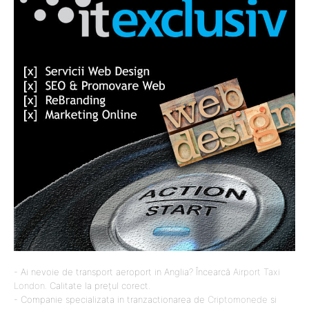
- Ai nevoie de transport aeroport in Anglia? Încearcă
Airport Taxi
London
. Calitate la prețul corect.
- Companie specializata in tranzactionarea de
Criptomonede
si