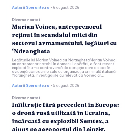
Autorii Sperante.ro
-
6 august 2026
Diverse noutati
Marian Voinea, antreprenorul
reținut în scandalul mitei din
sectorul armamentului, legături cu
‘Ndrangheta
Legăturile lui Marian Voinea cu 'NdranghetaMarian Voinea,
un antreprenor notabil în domeniul apărării, a fost recent
implicat într-o controversă de corupție care a scos în
evidență conexiunile sale cu organizația criminală italiană
'Ndrangheta. Investigațiile au relevat că Voinea ar...
Autorii Sperante.ro
-
5 august 2026
Diverse noutati
Infiltrație fără precedent în Europa:
o dronă rusă utilizată în Ucraina,
încărcată cu explozibil Semtex, a
ajuns pe aeroportul din Leipzig,