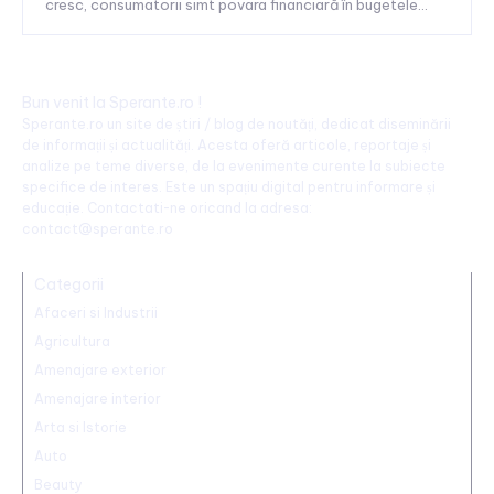
cresc, consumatorii simt povara financiară în bugetele...
Bun venit la Sperante.ro !
Sperante.ro un site de știri / blog de noutăți, dedicat diseminării
de informații și actualități. Acesta oferă articole, reportaje și
analize pe teme diverse, de la evenimente curente la subiecte
specifice de interes. Este un spațiu digital pentru informare și
educație. Contactati-ne oricand la adresa:
contact@sperante.ro
Categorii
Afaceri si Industrii
Agricultura
Amenajare exterior
Amenajare interior
Arta si Istorie
Auto
Beauty