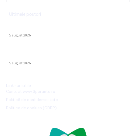
Ultimele postari
Ucraina implementează evacuarea a zeci de familii din
Kramatorsk: „Este o alegere complicată, dar esențială”
5 august 2026
Sorin Blejnar, acuzat de corupție, primește susținerea Curții de
Apel București, în ciuda recentei hotărâri a CJUE
5 august 2026
Link-uri utile
Contact www.Sperante.ro
Politică de confidențialitate
Politica de cookies (GDPR)