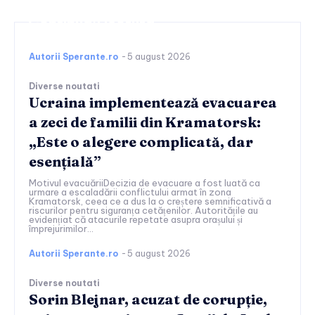
Continuați lectura
Autorii Sperante.ro
-
5 august 2026
Diverse noutati
Ucraina implementează evacuarea
a zeci de familii din Kramatorsk:
„Este o alegere complicată, dar
esențială”
Motivul evacuăriiDecizia de evacuare a fost luată ca
urmare a escaladării conflictului armat în zona
Kramatorsk, ceea ce a dus la o creștere semnificativă a
riscurilor pentru siguranța cetățenilor. Autoritățile au
evidențiat că atacurile repetate asupra orașului și
împrejurimilor...
Autorii Sperante.ro
-
5 august 2026
Diverse noutati
Sorin Blejnar, acuzat de corupție,