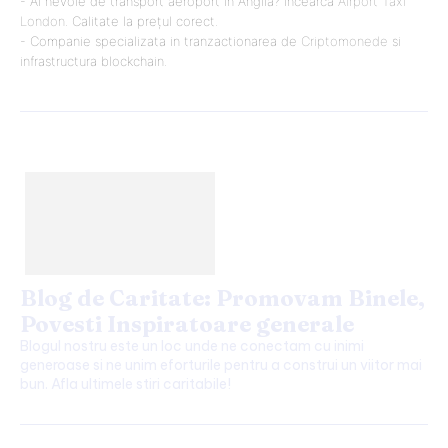
- Ai nevoie de transport aeroport in Anglia? Încearcă
Airport Taxi
London
. Calitate la prețul corect.
- Companie specializata in tranzactionarea de
Criptomonede
si
infrastructura blockchain.
Blog de Caritate: Promovam Binele,
Povesti Inspiratoare generale
Blogul nostru este un loc unde ne conectam cu inimi
generoase si ne unim eforturile pentru a construi un viitor mai
bun. Afla ultimele stiri caritabile!