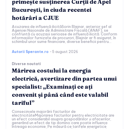
primește susținerea Curții de Apel
București, în ciuda recentei
hotărâri a CJUE
Acuzarea de influență ilicităSorin Blejnar, anterior şef al
Agenției Naționale de Administrare Fiscală (ANAF), se
confruntă cu acuzații serioase de influență ilicită. Conform
informațiilor furnizate de procurori, Blejnar ar fi asigurat, în
schimbul unor sume financiare, diverse beneficii pentru...
Autorii Sperante.ro
-
5 august 2026
Diverse noutati
Mărirea costului la energia
electrică, avertizare din partea unui
specialist: „Examinați ce ați
convenit și până când este valabil
tariful”
Consecințele majorării facturilor de
electricitateMajorarea facturilor pentru electricitate are
un efect considerabil asupra gospodăriilor și afacerilor,
generând un efect de tip domino care poate influența
întreaga economie. Pe măsură ce tarifele energetice