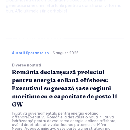
Blogul nostru este un loc unde ne conectam cu inimi
generoase si ne unim eforturile pentru a construi un viitor mai
bun. Afla ultimele stiri caritabile!
Continuați lectura
Autorii Sperante.ro
-
6 august 2026
Diverse noutati
România declanșează proiectul
pentru energia eoliană offshore:
Executivul sugerează șase regiuni
maritime cu o capacitate de peste 11
GW
Inițiativa guvernamentală pentru energia eoliană
offshoreExecutivul României a dezvăluit o nouă inițiativă
îndrăzneață pentru dezvoltarea energiei eoliene offshore,
având drept obiectiv valorificarea potențialului Mării
Negre. Această inițiativă este parte a unei strategii mai