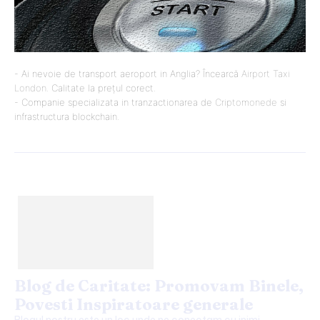
- Ai nevoie de transport aeroport in Anglia? Încearcă
Airport Taxi
London
. Calitate la prețul corect.
- Companie specializata in tranzactionarea de
Criptomonede
si
infrastructura blockchain.
Blog de Caritate: Promovam Binele,
Povesti Inspiratoare generale