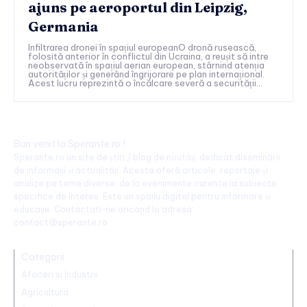
ajuns pe aeroportul din Leipzig,
Germania
Infiltrarea dronei în spațiul europeanO dronă rusească,
folosită anterior în conflictul din Ucraina, a reușit să intre
neobservată în spațiul aerian european, stârnind atenția
autorităților și generând îngrijorare pe plan internațional.
Acest lucru reprezintă o încălcare severă a securității...
Bun venit la Sperante.ro !
Sperante.ro un site de știri / blog de noutăți, dedicat diseminării
de informații și actualități. Acesta oferă articole, reportaje și
analize pe teme diverse, de la evenimente curente la subiecte
specifice de interes. Este un spațiu digital pentru informare și
educație. Contactati-ne oricand la adresa:
contact@sperante.ro
Categorii
Afaceri si Industrii
Agricultura