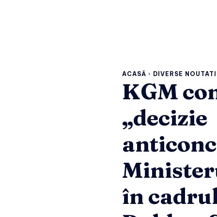
ACASĂ
DIVERSE NOUTATI
KGM con
„decizie
anticonc
Minister
în cadru