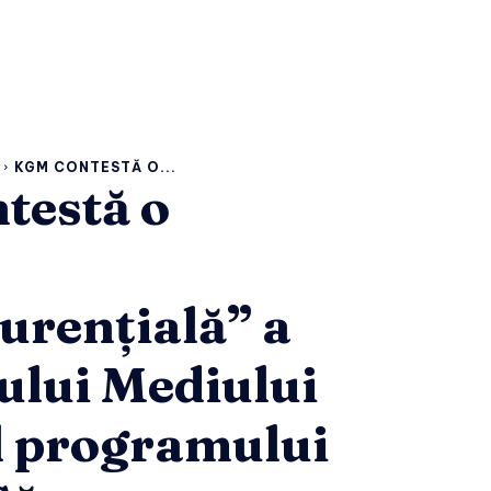
KGM CONTESTĂ O...
testă o
urențială” a
ului Mediului
l programului