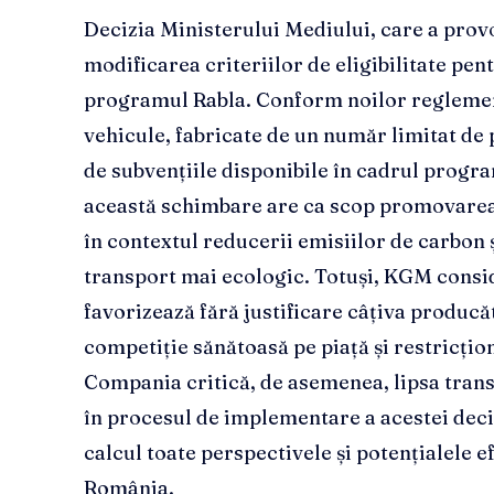
Decizia Ministerului Mediului, care a pr
modificarea criteriilor de eligibilitate pe
programul Rabla. Conform noilor reglemen
vehicule, fabricate de un număr limitat de 
de subvențiile disponibile în cadrul progra
această schimbare are ca scop promovarea v
în contextul reducerii emisiilor de carbon ș
transport mai ecologic. Totuși, KGM conside
favorizează fără justificare câțiva producă
competiție sănătoasă pe piață și restricți
Compania critică, de asemenea, lipsa transp
în procesul de implementare a acestei deciz
calcul toate perspectivele și potențialele e
România.