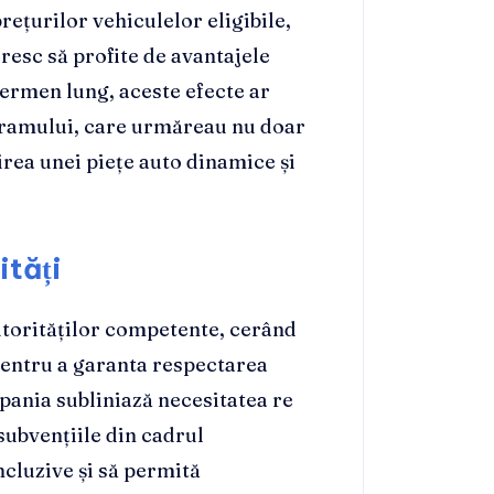
ețurilor vehiculelor eligibile,
resc să profite de avantajele
termen lung, aceste efecte ar
ogramului, care urmăreau nu doar
irea unei piețe auto dinamice și
ități
autorităților competente, cerând
pentru a garanta respectarea
pania subliniază necesitatea re
 subvențiile din cadrul
ncluzive și să permită