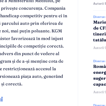
ie a Ministerului Mediului, pe
Autorii 
e privește concurența. Compania
 handicap competitiv pentru ei în
Diverse 
Mario
 parcului auto prin oferirea de
de CF
e noi, mai puțin poluante. KGM
tineri
ster favorizează în mod injust
tatălu
ncipiile de competiție corectă.
Autorii 
advers din punct de vedere al
rogram și de a-și menține cota de
Diverse 
Român
le restricționează accesul la
energ
orsionează piața auto, generând
suger
 și corectă.
capac
Autorii 
i
Diverse 