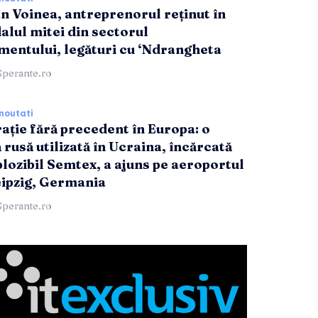
n Voinea, antreprenorul reținut în
alul mitei din sectorul
entului, legături cu ‘Ndrangheta
Sperante.ro
noutati
rație fără precedent în Europa: o
 rusă utilizată în Ucraina, încărcată
plozibil Semtex, a ajuns pe aeroportul
eipzig, Germania
Sperante.ro