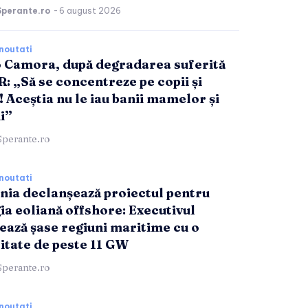
Sperante.ro
-
6 august 2026
noutati
 Camora, după degradarea suferită
R: „Să se concentreze pe copii și
! Aceștia nu le iau banii mamelor și
i”
Sperante.ro
noutati
ia declanșează proiectul pentru
ia eoliană offshore: Executivul
ează șase regiuni maritime cu o
itate de peste 11 GW
Sperante.ro
noutati