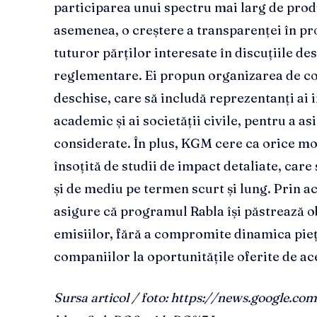
participarea unui spectru mai larg de prod
asemenea, o creștere a transparenței în pr
tuturor părților interesate în discuțiile de
reglementare. Ei propun organizarea de con
deschise, care să includă reprezentanți ai i
academic și ai societății civile, pentru a a
considerate. În plus, KGM cere ca orice mo
însoțită de studii de impact detaliate, car
și de mediu pe termen scurt și lung. Prin a
asigure că programul Rabla își păstrează ob
emisiilor, fără a compromite dinamica piețe
companiilor la oportunitățile oferite de 
Sursa articol / foto: https://news.google.c