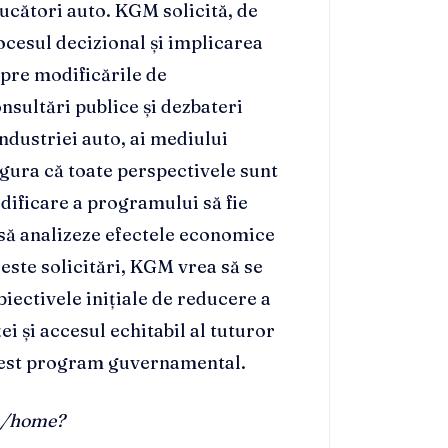
ucători auto. KGM solicită, de
ocesul decizional și implicarea
spre modificările de
sultări publice și dezbateri
ndustriei auto, ai mediului
sigura că toate perspectivele sunt
dificare a programului să fie
e să analizeze efectele economice
ceste solicitări, KGM vrea să se
iectivele inițiale de reducere a
i și accesul echitabil al tuturor
acest program guvernamental.
om/home?