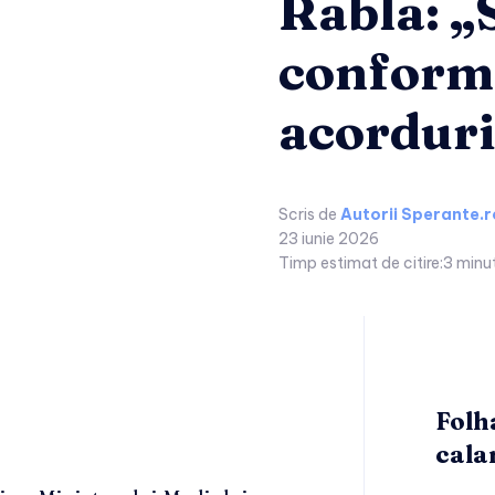
Rabla: „
conform
acorduri
Scris de
Autorii Sperante.r
23 iunie 2026
Timp estimat de citire:
3
minu
Folh
cala