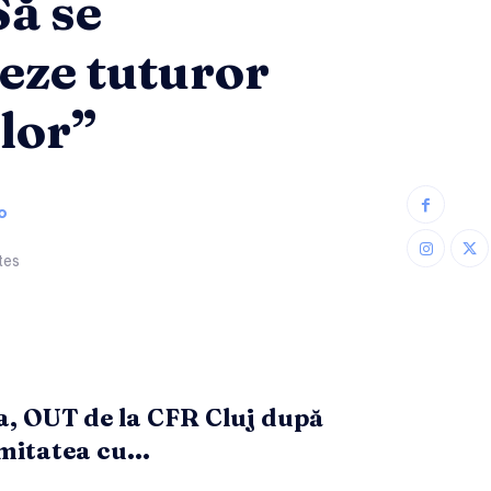
Să se
eze tuturor
lor”
o
tes
a, OUT de la CFR Cluj după
mitatea cu...