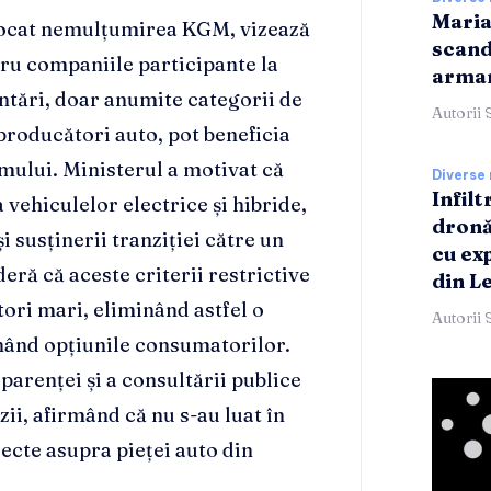
Maria
ovocat nemulțumirea KGM, vizează
scand
ntru companiile participante la
armam
tări, doar anumite categorii de
Autorii 
producători auto, pot beneficia
mului. Ministerul a motivat că
Diverse 
Infilt
ehiculelor electrice și hibride,
dronă
i susținerii tranziției către un
cu ex
ră că aceste criterii restrictive
din L
tori mari, eliminând astfel o
Autorii 
onând opțiunile consumatorilor.
arenței și a consultării publice
ii, afirmând că nu s-au luat în
fecte asupra pieței auto din