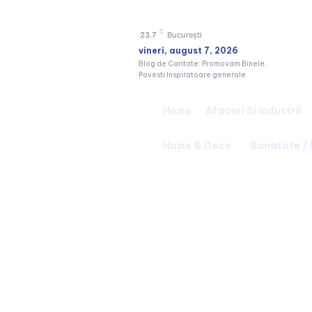
C
23.7
București
vineri, august 7, 2026
Blog de Caritate: Promovam Binele,
Povesti Inspiratoare generale
Home
Afaceri Si Industrii
Home & Deco
Sanatate /