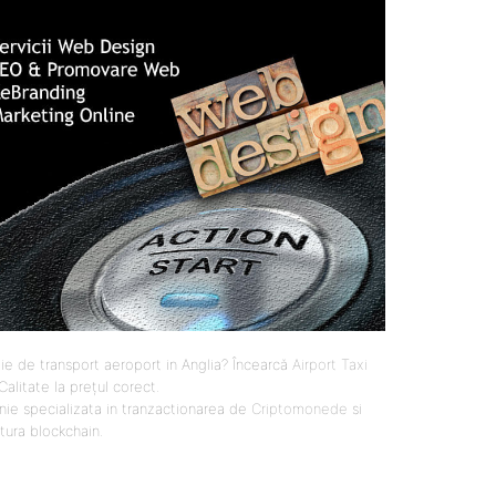
ie de transport aeroport in Anglia? Încearcă
Airport Taxi
 Calitate la prețul corect.
ie specializata in tranzactionarea de
Criptomonede
si
ctura blockchain.