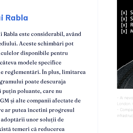
i Rabla
 Rabla este considerabil, având
ediului. Aceste schimbări pot
iculelor disponibile pentru
 câteva modele specifice
le reglementări. În plus, limitarea
ogramului poate descuraja
ai puțin poluante, care nu
- Ai nevo
GM și alte companii afectate de
London
.
re ar putea încetini progresul
- Compan
infrastru
 adoptării unor soluții de
xistă temeri că reducerea