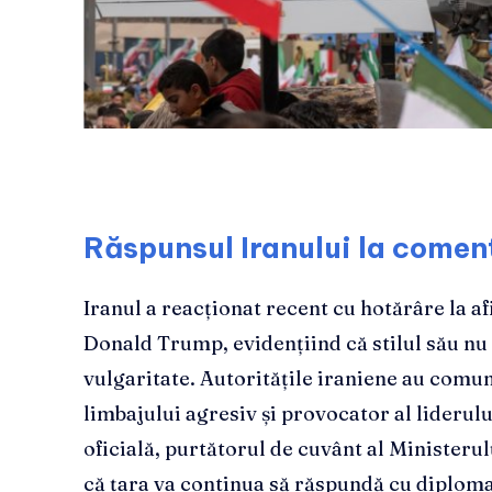
Răspunsul Iranului la coment
Iranul a reacționat recent cu hotărâre la a
Donald Trump, evidențiind că stilul său nu 
vulgaritate. Autoritățile iraniene au comun
limbajului agresiv și provocator al liderul
oficială, purtătorul de cuvânt al Ministerul
că țara va continua să răspundă cu diplomați