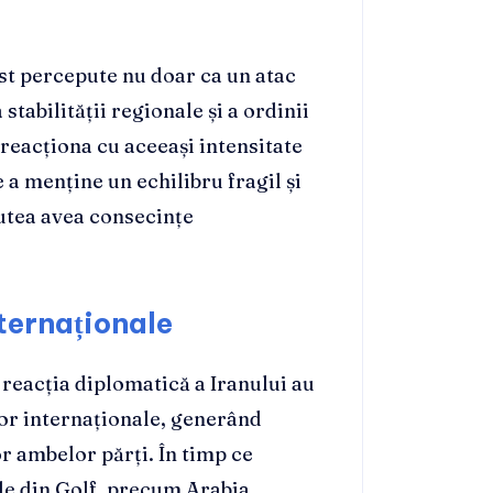
ost percepute nu doar ca un atac
stabilității regionale și a ordinii
 reacționa cu aceeași intensitate
e a menține un echilibru fragil și
putea avea consecințe
nternaționale
 reacția diplomatică a Iranului au
lor internaționale, generând
or ambelor părți. În timp ce
tele din Golf, precum Arabia