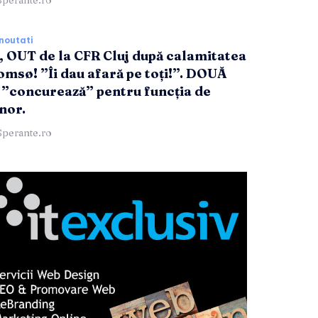
Sperante.ro
noutati
, OUT de la CFR Cluj după calamitatea
omsø! ”Îi dau afară pe toți!”. DOUĂ
”concurează” pentru funcția de
nor.
Sperante.ro