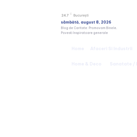
C
24.7
București
sâmbătă, august 8, 2026
Blog de Caritate: Promovam Binele,
Povesti Inspiratoare generale
Home
Afaceri Si Industrii
Home & Deco
Sanatate /