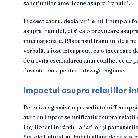
sancțiunilor americane asupra Iranului.
În acest cadru, declarațiile lui Trump au f
asupra Iranului, ci și ca o provocare asupra 
internaționale. Răspunsul Iranului, de a nu
verbală, a fost interpretat ca o încercare d
de a evita escaladarea unui conflict ce ar 
devastatoare pentru întreaga regiune.
Impactul asupra relațiilor i
Retorica agresivă a președintelui Trump și
avut un impact semnificativ asupra relații
îngrijorări în rândul aliaților și parteneril
Statele Unite și-au întărit alianțele cu sta