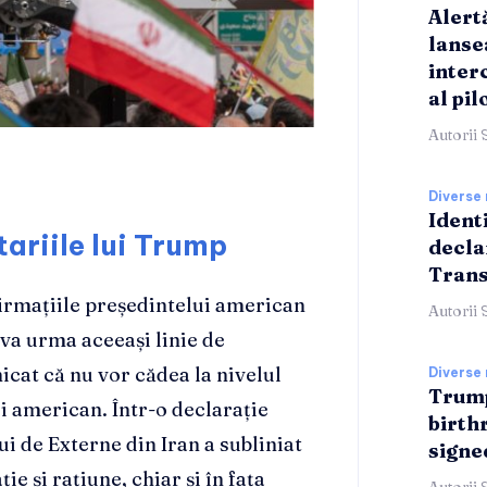
Alert
lanse
inter
al pil
Autorii 
Diverse 
Identi
ariile lui Trump
decla
Trans
firmațiile președintelui american
Autorii 
va urma aceeași linie de
icat că nu vor cădea la nivelul
Diverse 
Trump
ui american. Într-o declarație
birthr
ui de Externe din Iran a subliniat
signe
e și rațiune, chiar și în fața