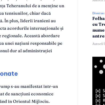
Autorii 
ința Teheranului de a menține un
rea tensiunilor, chiar dacă
Diverse 
Folha
. În plus, liderii iranieni au
cu Tr
cta acordurile internaționale și
nume 
le regionale. Această abordare
antre
ea unei națiuni responsabile pe
Autorii 
onul dur al administrației
ionate
Trump s-au manifestat într-un
cat de sancțiuni economice
ând în Orientul Mijlociu.