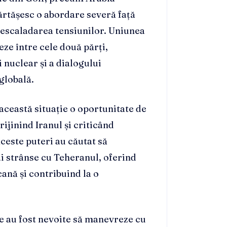
ărtășesc o abordare severă față
de escaladarea tensiunilor. Uniunea
ze între cele două părți,
 nuclear și a dialogului
globală.
 această situație o oportunitate de
rijinind Iranul și criticând
Aceste puteri au căutat să
ai strânse cu Teheranul, oferind
ană și contribuind la o
ate au fost nevoite să manevreze cu