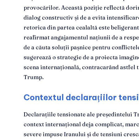
provocărilor. Această poziție reflectă dor
dialog constructiv și de a evita intensifica
retorica din partea cealaltă este beligerantă
reafirmat angajamentul națiunii de a respe
de a căuta soluții pașnice pentru conflicte
sugerează o strategie de a proiecta imagin
scena internațională, contracarând astfel t
Trump.
Contextul declarațiilor tens
Declarațiile tensionate ale președintelui 
context internațional deja complicat, mar
severe impuse Iranului și de tensiuni cresc