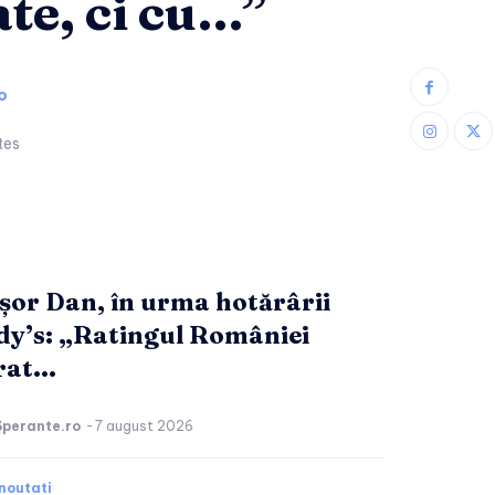
ate, ci cu…”
o
tes
șor Dan, în urma hotărârii
y’s: „Ratingul României
at...
Sperante.ro
-
7 august 2026
noutati