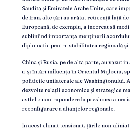
Saudită și Emiratele Arabe Unite, care împ
de Iran, alte țări au arătat reticență față 
Europeană, de exemplu, a încercat să medie
subliniind importanța menținerii acordului
diplomatic pentru stabilitatea regională și 
China și Rusia, pe de altă parte, au văzut în
a-și întări influența în Orientul Mijlociu, sp
politicile unilaterale ale Washingtonului. 
dezvolte relații economice și strategice m
astfel o contrapondere la presiunea americ
reconfigurare a alianțelor regionale.
În acest climat tensionat, țările non-alini