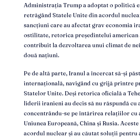
Administrația Trump a adoptat o politică e
retrăgând Statele Unite din acordul nucle
sancțiuni care au afectat grav economia ir
ostilitate, retorica președintelui american 
contribuit la dezvoltarea unui climat de neî
două națiuni.
Pe de altă parte, Iranul a încercat să-și pă
internațională, navigând cu grijă printre p
Statelor Unite. Deși retorica oficială a Teh
liderii iranieni au decis să nu răspundă cu 
concentrându-se pe întărirea relațiilor cu
Uniunea Europeană, China și Rusia. Aceste 
acordul nuclear și au căutat soluții pentru