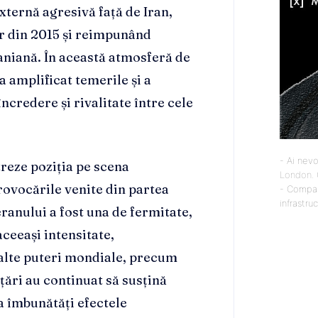
xternă agresivă față de Iran,
ar din 2015 și reimpunând
aniană. În această atmosferă de
a amplificat temerile și a
ncredere și rivalitate între cele
- Ai nevo
streze poziția pe scena
London
.
rovocările venite din partea
- Compan
infrastru
eranului a fost una de fermitate,
aceeași intensitate,
 alte puteri mondiale, precum
țări au continuat să susțină
 a îmbunătăți efectele