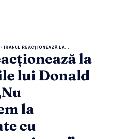
IRANUL REACȚIONEAZĂ LA...
eacționează la
ile lui Donald
„Nu
em la
ate cu