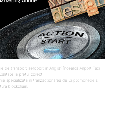
ie de transport aeroport in Anglia? Încearcă
Airport Taxi
 Calitate la prețul corect.
ie specializata in tranzactionarea de
Criptomonede
si
ctura blockchain.