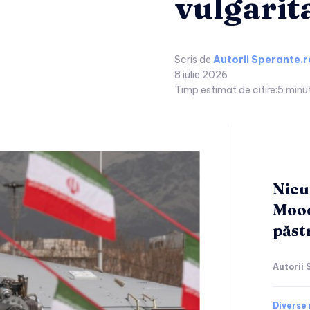
vulgarit
Scris de
Autorii Sperante.r
8 iulie 2026
Timp estimat de citire:
5
minu
Nicu
Mood
păstr
Autorii 
Diverse 