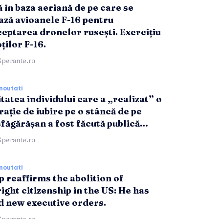
ă în baza aeriană de pe care se
ază avioanele F-16 pentru
ceptarea dronelor rusești. Exercițiu
oților F-16.
Sperante.ro
noutati
tatea individului care a „realizat” o
rație de iubire pe o stâncă de pe
făgărășan a fost făcută publică…
Sperante.ro
noutati
 reaffirms the abolition of
ight citizenship in the US: He has
d new executive orders.