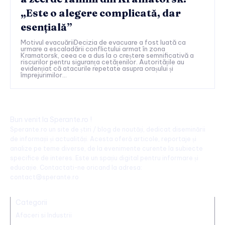
„Este o alegere complicată, dar
esențială”
Motivul evacuăriiDecizia de evacuare a fost luată ca
urmare a escaladării conflictului armat în zona
Kramatorsk, ceea ce a dus la o creștere semnificativă a
riscurilor pentru siguranța cetățenilor. Autoritățile au
evidențiat că atacurile repetate asupra orașului și
împrejurimilor...
Bun venit la Sperante.ro !
Sperante.ro un site de știri / blog de noutăți, dedicat diseminării
de informații și actualități. Acesta oferă articole, reportaje și
analize pe teme diverse, de la evenimente curente la subiecte
specifice de interes. Este un spațiu digital pentru informare și
educație. Contactati-ne oricand la adresa:
contact@sperante.ro
Categorii
Afaceri si Industrii