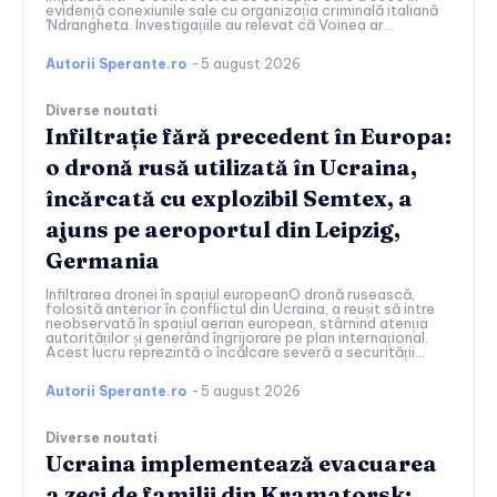
evidență conexiunile sale cu organizația criminală italiană
'Ndrangheta. Investigațiile au relevat că Voinea ar...
Autorii Sperante.ro
-
5 august 2026
Diverse noutati
Infiltrație fără precedent în Europa:
o dronă rusă utilizată în Ucraina,
încărcată cu explozibil Semtex, a
ajuns pe aeroportul din Leipzig,
Germania
Infiltrarea dronei în spațiul europeanO dronă rusească,
folosită anterior în conflictul din Ucraina, a reușit să intre
neobservată în spațiul aerian european, stârnind atenția
autorităților și generând îngrijorare pe plan internațional.
Acest lucru reprezintă o încălcare severă a securității...
Autorii Sperante.ro
-
5 august 2026
Diverse noutati
Ucraina implementează evacuarea
a zeci de familii din Kramatorsk: