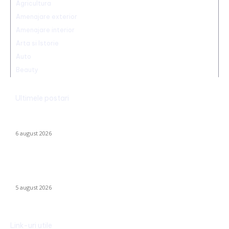
Agricultura
Amenajare exterior
Amenajare interior
Arta si Istorie
Auto
Beauty
Ultimele postari
Marian Voinea, antreprenorul reținut în scandalul mitei din
sectorul armamentului, legături cu ‘Ndrangheta
6 august 2026
Infiltrație fără precedent în Europa: o dronă rusă utilizată în
Ucraina, încărcată cu explozibil Semtex, a ajuns pe aeroportul
din Leipzig, Germania
5 august 2026
Link-uri utile