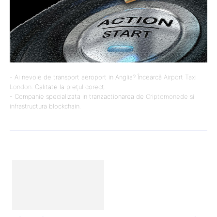
- Ai nevoie de transport aeroport in Anglia? Încearcă
Airport Taxi
London
. Calitate la prețul corect.
- Companie specializata in tranzactionarea de
Criptomonede
si
infrastructura blockchain.