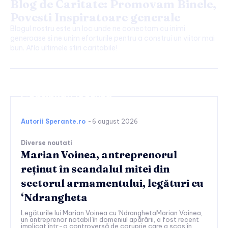
Blog de Caritate: Promovam Binele,
Povesti Inspiratoare generale
Blogul nostru este un loc unde ne conectam cu inimi
generoase si ne unim eforturile pentru a construi un viitor mai
bun. Afla ultimele stiri caritabile!
Continuați lectura
Autorii Sperante.ro
-
6 august 2026
Diverse noutati
Marian Voinea, antreprenorul
reținut în scandalul mitei din
sectorul armamentului, legături cu
‘Ndrangheta
Legăturile lui Marian Voinea cu 'NdranghetaMarian Voinea,
un antreprenor notabil în domeniul apărării, a fost recent
implicat într-o controversă de corupție care a scos în