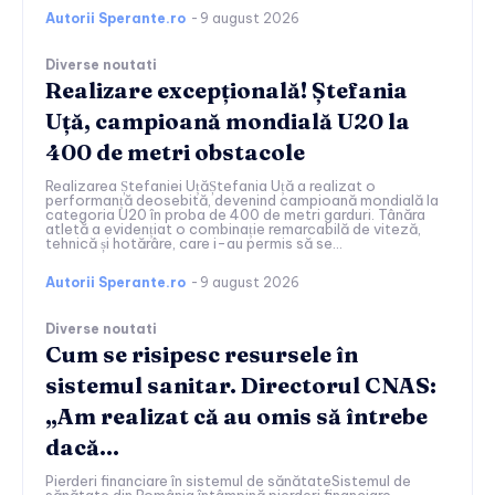
Autorii Sperante.ro
-
9 august 2026
Diverse noutati
Realizare excepțională! Ștefania
Uță, campioană mondială U20 la
400 de metri obstacole
Realizarea Ștefaniei UțăȘtefania Uță a realizat o
performanță deosebită, devenind campioană mondială la
categoria U20 în proba de 400 de metri garduri. Tânăra
atletă a evidențiat o combinație remarcabilă de viteză,
tehnică și hotărâre, care i-au permis să se...
Autorii Sperante.ro
-
9 august 2026
Diverse noutati
Cum se risipesc resursele în
sistemul sanitar. Directorul CNAS:
„Am realizat că au omis să întrebe
dacă…
Pierderi financiare în sistemul de sănătateSistemul de