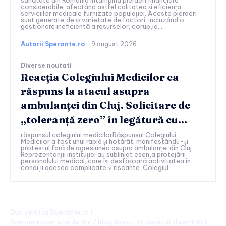
sănătate din România întâmpină pierderi financiare
considerabile, afectând astfel calitatea și eficiența
serviciilor medicale furnizate populației. Aceste pierderi
sunt generate de o varietate de factori, incluzând o
gestionare ineficientă a resurselor, corupția...
Autorii Sperante.ro
-
9 august 2026
Diverse noutati
Reacția Colegiului Medicilor ca
răspuns la atacul asupra
ambulanței din Cluj. Solicitare de
„toleranță zero” în legătură cu…
răspunsul colegiului medicilorRăspunsul Colegiului
Medicilor a fost unul rapid și hotărât, manifestându-și
protestul față de agresiunea asupra ambulanței din Cluj.
Reprezentanții instituției au subliniat esența protejării
personalului medical, care își desfășoară activitatea în
condiții adesea complicate și riscante. Colegiul...
Bun venit la Sperante.ro !
Sperante.ro un site de știri / blog de noutăți, dedicat diseminării