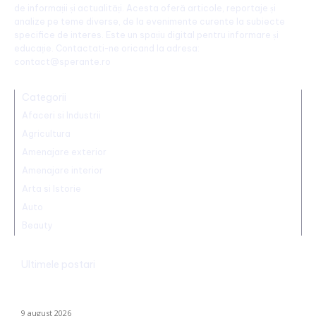
de informații și actualități. Acesta oferă articole, reportaje și
analize pe teme diverse, de la evenimente curente la subiecte
specifice de interes. Este un spațiu digital pentru informare și
educație. Contactati-ne oricand la adresa:
contact@sperante.ro
Categorii
Afaceri si Industrii
Agricultura
Amenajare exterior
Amenajare interior
Arta si Istorie
Auto
Beauty
Ultimele postari
Realizare excepțională! Ștefania Uță, campioană mondială U20
la 400 de metri obstacole
9 august 2026