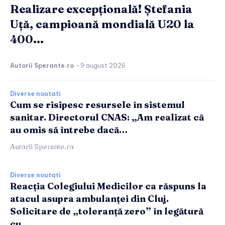
Realizare excepțională! Ștefania
Uță, campioană mondială U20 la
400...
Autorii Sperante.ro
-
9 august 2026
Diverse noutati
Cum se risipesc resursele în sistemul
sanitar. Directorul CNAS: „Am realizat că
au omis să întrebe dacă…
Autorii Sperante.ro
Diverse noutati
Reacția Colegiului Medicilor ca răspuns la
atacul asupra ambulanței din Cluj.
Solicitare de „toleranță zero” în legătură
cu…