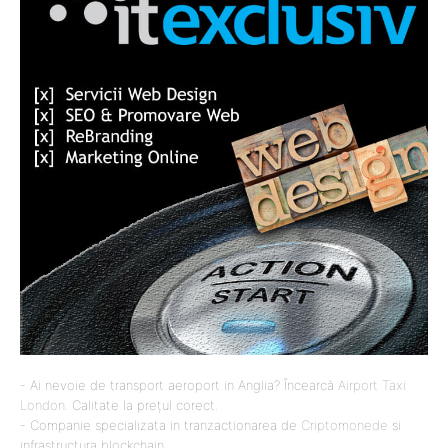
- Ai nevoie de transport aeroport in Anglia? Încearcă
Airport Taxi
London
. Calitate la prețul corect.
- Companie specializata in tranzactionarea de
Criptomonede
si
infrastructura blockchain.