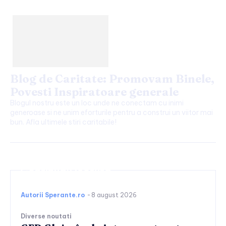
Blog de Caritate: Promovam Binele,
Povesti Inspiratoare generale
Blogul nostru este un loc unde ne conectam cu inimi
generoase si ne unim eforturile pentru a construi un viitor mai
bun. Afla ultimele stiri caritabile!
Continuați lectura
Autorii Sperante.ro
-
8 august 2026
Diverse noutati