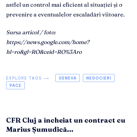
astfel un control mai eficient al situației și o
prevenire a eventualelor escaladări viitoare.
Sursa articol / foto:
https://news.google.com/home?
hl=ro&gl=RO&ceid=RO%3Aro
EXPLORE TAGS ⟶
GENEVA
NEGOCIERI
PACE
CFR Cluj a încheiat un contract cu
Marius Șumudică...