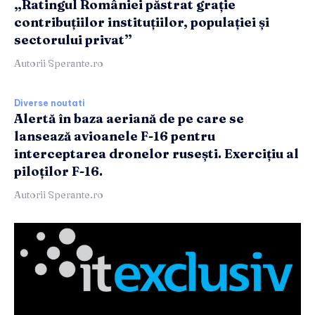
„Ratingul României păstrat grație
contribuțiilor instituțiilor, populației și
sectorului privat”
Autorii Sperante.ro
Diverse noutati
Alertă în baza aeriană de pe care se
lansează avioanele F-16 pentru
interceptarea dronelor rusești. Exercițiu al
piloților F-16.
Autorii Sperante.ro