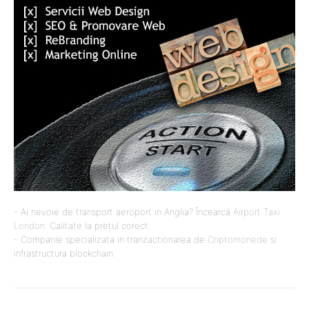
- Ai nevoie de transport aeroport in Anglia? Încearcă
Airport Taxi
London
. Calitate la prețul corect.
- Companie specializata in tranzactionarea de
Criptomonede
si
infrastructura blockchain.