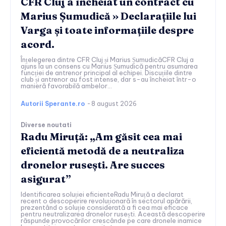
CFR Cluj a încheiat un contract cu
Marius Șumudică » Declarațiile lui
Varga și toate informațiile despre
acord.
Înțelegerea dintre CFR Cluj și Marius ȘumudicăCFR Cluj a
ajuns la un consens cu Marius Șumudică pentru asumarea
funcției de antrenor principal al echipei. Discuțiile dintre
club și antrenor au fost intense, dar s-au încheiat într-o
manieră favorabilă ambelor...
Autorii Sperante.ro
-
8 august 2026
Diverse noutati
Radu Miruță: „Am găsit cea mai
eficientă metodă de a neutraliza
dronelor rusești. Are succes
asigurat”
Identificarea soluției eficienteRadu Miruță a declarat
recent o descoperire revoluționară în sectorul apărării,
prezentând o soluție considerată a fi cea mai eficace
pentru neutralizarea dronelor rusești. Această descoperire
răspunde provocărilor crescânde pe care dronele inamice