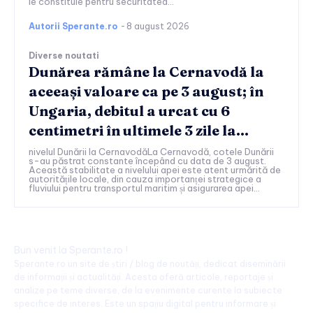
le constituie pentru securitatea...
Autorii Sperante.ro
-
8 august 2026
Diverse noutati
Dunărea rămâne la Cernavodă la
aceeași valoare ca pe 3 august; în
Ungaria, debitul a urcat cu 6
centimetri în ultimele 3 zile la...
nivelul Dunării la CernavodăLa Cernavodă, cotele Dunării
s-au păstrat constante începând cu data de 3 august.
Această stabilitate a nivelului apei este atent urmărită de
autoritățile locale, din cauza importanței strategice a
fluviului pentru transportul maritim și asigurarea apei...
Bun venit la Sperante.ro !
Sperante.ro un site de știri / blog de noutăți, dedicat diseminării
de informații și actualități. Acesta oferă articole, reportaje și
analize pe teme diverse, de la evenimente curente la subiecte
specifice de interes. Este un spațiu digital pentru informare și