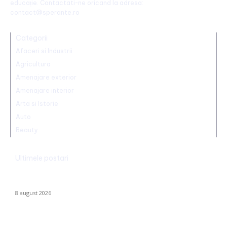
educație. Contactati-ne oricand la adresa:
contact@sperante.ro
Categorii
Afaceri si Industrii
Agricultura
Amenajare exterior
Amenajare interior
Arta si Istorie
Auto
Beauty
Ultimele postari
CFR Cluj a încheiat un contract cu Marius Șumudică »
Declarațiile lui Varga și toate informațiile despre acord.
8 august 2026
Radu Miruță: „Am găsit cea mai eficientă metodă de a