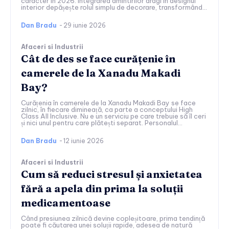
caracter în 2026. Integrarea amintirilor dragi în designul
interior depășește rolul simplu de decorare, transformând...
Dan Bradu
-
29 iunie 2026
Afaceri si Industrii
Cât de des se face curățenie în
camerele de la Xanadu Makadi
Bay?
Curățenia în camerele de la Xanadu Makadi Bay se face
zilnic, în fiecare dimineață, ca parte a conceptului High
Class All Inclusive. Nu e un serviciu pe care trebuie să îl ceri
și nici unul pentru care plătești separat. Personalul...
Dan Bradu
-
12 iunie 2026
Afaceri si Industrii
Cum să reduci stresul și anxietatea
fără a apela din prima la soluții
medicamentoase
Când presiunea zilnică devine copleșitoare, prima tendință
poate fi căutarea unei soluții rapide, adesea de natură