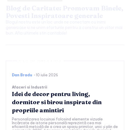
Blog de Caritate: Promovam Binele,
Povesti Inspiratoare generale
Blogul nostru este un loc unde ne conectam cu inimi
generoase si ne unim eforturile pentru a construi un viitor mai
bun. Afla ultimele stiri caritabile!
Continuați lectura
Dan Bradu
-
10 iulie 2026
Afaceri si Industrii
Idei de decor pentru living,
dormitor si birou inspirate din
propriile amintiri
Personalizarea locuinței folosind elemente vizuale
încărcate de istorie personală reprezintă cea mai
eficientă metodă de a crea un spațiu primitor, unic și plin de