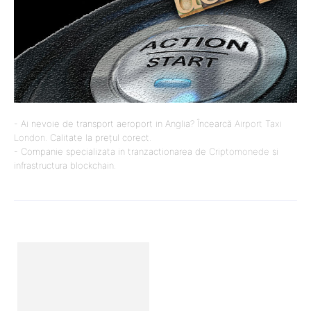
- Ai nevoie de transport aeroport in Anglia? Încearcă
Airport Taxi
London
. Calitate la prețul corect.
- Companie specializata in tranzactionarea de
Criptomonede
si
infrastructura blockchain.