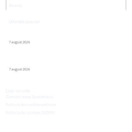
Beauty
Ultimele postari
Alertă în baza aeriană de pe care se lansează avioanele F-16
pentru interceptarea dronelor rusești. Exercițiu al piloților F-16.
7 august 2026
Identitatea individului care a „realizat” o declarație de iubire pe
o stâncă de pe Transfăgărășan a fost făcută publică…
7 august 2026
Link-uri utile
Contact www.Sperante.ro
Politică de confidențialitate
Politica de cookies (GDPR)