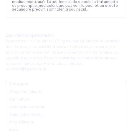
medicamentoasă. Totuși, înainte de a apela la tratamente
cu prescripție medicală, care pot veni la pachet cu efecte
secundare precum somnolența sau riscul...
Bun venit la Sperante.ro !
Sperante.ro un site de știri / blog de noutăți, dedicat diseminării
de informații și actualități. Acesta oferă articole, reportaje și
analize pe teme diverse, de la evenimente curente la subiecte
specifice de interes. Este un spațiu digital pentru informare și
educație. Contactati-ne oricand la adresa:
contact@sperante.ro
Categorii
Afaceri si Industrii
Agricultura
Amenajare exterior
Amenajare interior
Arta si Istorie
Auto