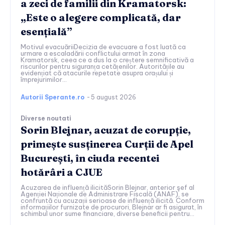
a zeci de familii din Kramatorsk:
„Este o alegere complicată, dar
esențială”
Motivul evacuăriiDecizia de evacuare a fost luată ca
urmare a escaladării conflictului armat în zona
Kramatorsk, ceea ce a dus la o creștere semnificativă a
riscurilor pentru siguranța cetățenilor. Autoritățile au
evidențiat că atacurile repetate asupra orașului și
împrejurimilor...
Autorii Sperante.ro
-
5 august 2026
Diverse noutati
Sorin Blejnar, acuzat de corupție,
primește susținerea Curții de Apel
București, în ciuda recentei
hotărâri a CJUE
Acuzarea de influență ilicităSorin Blejnar, anterior şef al
Agenției Naționale de Administrare Fiscală (ANAF), se
confruntă cu acuzații serioase de influență ilicită. Conform
informațiilor furnizate de procurori, Blejnar ar fi asigurat, în
schimbul unor sume financiare, diverse beneficii pentru...