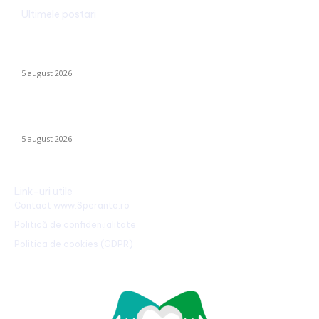
Ultimele postari
Infiltrație fără precedent în Europa: o dronă rusă utilizată în
Ucraina, încărcată cu explozibil Semtex, a ajuns pe aeroportul
din Leipzig, Germania
5 august 2026
Ucraina implementează evacuarea a zeci de familii din
Kramatorsk: „Este o alegere complicată, dar esențială”
5 august 2026
Link-uri utile
Contact www.Sperante.ro
Politică de confidențialitate
Politica de cookies (GDPR)