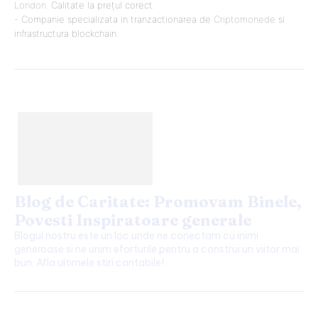
London
. Calitate la prețul corect.
- Companie specializata in tranzactionarea de
Criptomonede
si
infrastructura blockchain.
Blog de Caritate: Promovam Binele,
Povesti Inspiratoare generale
Blogul nostru este un loc unde ne conectam cu inimi
generoase si ne unim eforturile pentru a construi un viitor mai
bun. Afla ultimele stiri caritabile!