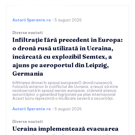
Continuați lectura
Autorii Sperante.ro
-
5 august 2026
Diverse noutati
Infiltrație fără precedent în Europa:
o dronă rusă utilizată în Ucraina,
încărcată cu explozibil Semtex, a
ajuns pe aeroportul din Leipzig,
Germania
Infiltrarea dronei în spațiul europeanO dronă rusească,
folosită anterior în conflictul din Ucraina, a reușit să intre
neobservată în spațiul aerian european, stârnind atenția
autorităților și generând îngrijorare pe plan internațional.
Acest lucru reprezintă o încălcare severă a securității...
Autorii Sperante.ro
-
5 august 2026
Diverse noutati
Ucraina implementează evacuarea