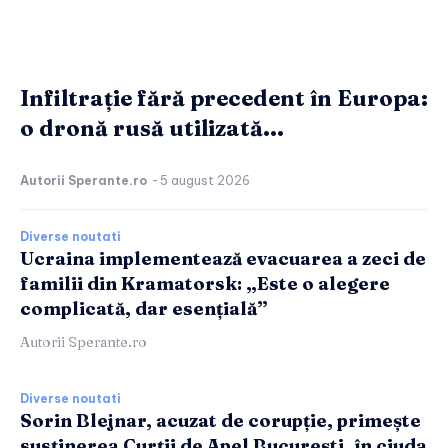
Infiltrație fără precedent în Europa:
o dronă rusă utilizată...
Autorii Sperante.ro
-
5 august 2026
Diverse noutati
Ucraina implementează evacuarea a zeci de
familii din Kramatorsk: „Este o alegere
complicată, dar esențială”
Autorii Sperante.ro
Diverse noutati
Sorin Blejnar, acuzat de corupție, primește
susținerea Curții de Apel București, în ciuda