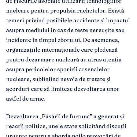
de riscurile asociate utilizării tehnologiilor
nucleare pentru propulsia rachetelor. Există
temeri privind posibilele accidente și impactul
asupra mediului în caz de teste nereușite sau
incidente în timpul zborului. De asemenea,
organizațiile internaționale care pledează
pentru dezarmare nucleară au atras atenția
asupra pericolelor sporirii arsenalelor
nucleare, subliniind nevoia de tratate și
acorduri care să limiteze dezvoltarea unor
astfel de arme.
Dezvoltarea „Păsării de furtună” a generat și
reacții politice, unele state solicitând discuții
urgente pentru a aborda noile provocări de