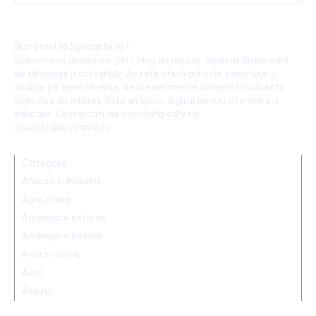
Bun venit la Sperante.ro !
Sperante.ro un site de știri / blog de noutăți, dedicat diseminării
de informații și actualități. Acesta oferă articole, reportaje și
analize pe teme diverse, de la evenimente curente la subiecte
specifice de interes. Este un spațiu digital pentru informare și
educație. Contactati-ne oricand la adresa:
contact@sperante.ro
Categorii
Afaceri si Industrii
Agricultura
Amenajare exterior
Amenajare interior
Arta si Istorie
Auto
Beauty