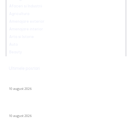
Afaceri si Industrii
Agricultura
Amenajare exterior
Amenajare interior
Arta si Istorie
Auto
Beauty
Ultimele postari
George Simion, reacție ironică după asaltul lui Nicușor Dan
asupra legii ANI la CCR: „Se remarcă și din Lună ceea ce…
10 august 2026
Vrei să predai meditații din septembrie? Cum te autorizezi
legal ca profesor independent
10 august 2026