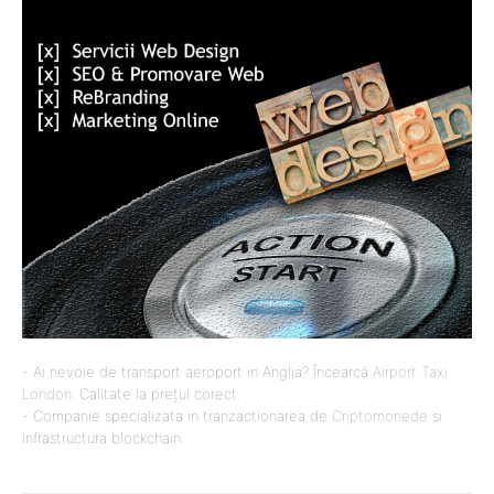
- Ai nevoie de transport aeroport in Anglia? Încearcă
Airport Taxi
London
. Calitate la prețul corect.
- Companie specializata in tranzactionarea de
Criptomonede
si
infrastructura blockchain.