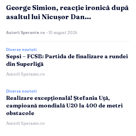
George Simion, reacție ironică după
asaltul lui Nicușor Dan...
Autorii Sperante.ro
-
10 august 2026
Diverse noutati
Sepsi – FCSB: Partida de finalizare a rundei
din Superligă
Autorii Sperante.ro
Diverse noutati
Realizare excepțională! Ștefania Uță,
campioană mondială U20 la 400 de metri
obstacole
Autorii Sperante.ro