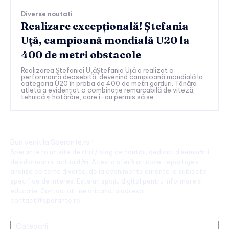
Diverse noutati
Realizare excepțională! Ștefania
Uță, campioană mondială U20 la
400 de metri obstacole
Realizarea Ștefaniei UțăȘtefania Uță a realizat o
performanță deosebită, devenind campioană mondială la
categoria U20 în proba de 400 de metri garduri. Tânăra
atletă a evidențiat o combinație remarcabilă de viteză,
tehnică și hotărâre, care i-au permis să se...
Bun venit la Sperante.ro !
Sperante.ro un site de știri / blog de noutăți, dedicat diseminării
de informații și actualități. Acesta oferă articole, reportaje și
analize pe teme diverse, de la evenimente curente la subiecte
specifice de interes. Este un spațiu digital pentru informare și
educație. Contactati-ne oricand la adresa:
contact@sperante.ro
Categorii