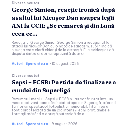
Diverse noutati
George Simion, reacție ironică după
asaltul lui Nicușor Dan asupra legii
ANI la CCR: „Se remarcă și din Lună
ceea ce…
Reacția lui George SimionGeorge Simion a reacționat la
atacul lui Nicușor Dan cu o notă de sarcasm, subliniind că
situația este clară chiar și de la distanță. El a evidențiat că
disputa dintre ei doi nu reprezintă doar o...
Autorii Sperante.ro
-
10 august 2026
Diverse noutati
Sepsi – FCSB: Partida de finalizare a
rundei din Superligă
Rezumatul meciuluiSepsi și FCSB s-au confruntat într-un
meci captivant care a încheiat etapa din Superligă, oferind
fanilor un spectacol fotbalistic memorabil. Întâlnirea a
fost caracterizată de un joc intens și echilibrat, ambele
formații arătând o dorință puternică de a...
Autorii Sperante.ro
-
9 august 2026