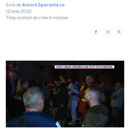
Scris de
Autorii Sperante.ro
12 iunie 2026
Timp estimat de citire:
4
minutes