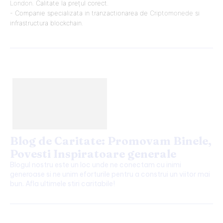
London
. Calitate la prețul corect.
- Companie specializata in tranzactionarea de
Criptomonede
si
infrastructura blockchain.
Blog de Caritate: Promovam Binele,
Povesti Inspiratoare generale
Blogul nostru este un loc unde ne conectam cu inimi
generoase si ne unim eforturile pentru a construi un viitor mai
bun. Afla ultimele stiri caritabile!