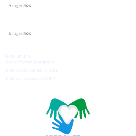
9 august 2026
Farul – Csikszereda 3-2: „Marinarii” înving la Ovidiu într-un meci
captivant împotriva ciucanilor
8 august 2026
Link-uri utile
Contact www.Sperante.ro
Politică de confidențialitate
Politica de cookies (GDPR)