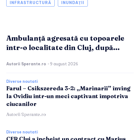
INFRASTRUCTURĂ
INUNDAȚII
Ambulanță agresată cu topoarele
într-o localitate din Cluj, după...
Autorii Sperante.ro
-
9 august 2026
Diverse noutati
Farul – Csikszereda 3-2: „Marinarii” înving
la Ovidiu într-un meci captivant împotriva
ciucanilor
Autorii Sperante.ro
Diverse noutati
CFR Cluj a încheiat un contract cu Marius