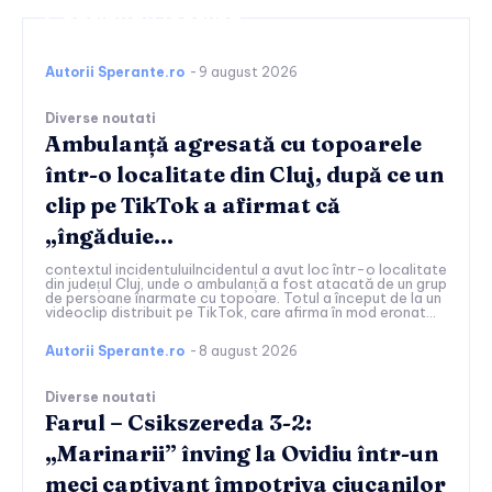
Continuați lectura
Autorii Sperante.ro
-
9 august 2026
Diverse noutati
Ambulanță agresată cu topoarele
într-o localitate din Cluj, după ce un
clip pe TikTok a afirmat că
„îngăduie…
contextul incidentuluiIncidentul a avut loc într-o localitate
din județul Cluj, unde o ambulanță a fost atacată de un grup
de persoane înarmate cu topoare. Totul a început de la un
videoclip distribuit pe TikTok, care afirma în mod eronat...
Autorii Sperante.ro
-
8 august 2026
Diverse noutati
Farul – Csikszereda 3-2:
„Marinarii” înving la Ovidiu într-un
meci captivant împotriva ciucanilor