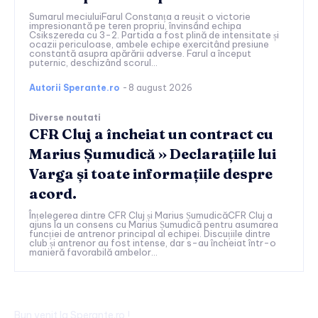
Sumarul meciuluiFarul Constanța a reușit o victorie
impresionantă pe teren propriu, învinsând echipa
Csikszereda cu 3-2. Partida a fost plină de intensitate și
ocazii periculoase, ambele echipe exercitând presiune
constantă asupra apărării adverse. Farul a început
puternic, deschizând scorul...
Autorii Sperante.ro
-
8 august 2026
Diverse noutati
CFR Cluj a încheiat un contract cu
Marius Șumudică » Declarațiile lui
Varga și toate informațiile despre
acord.
Înțelegerea dintre CFR Cluj și Marius ȘumudicăCFR Cluj a
ajuns la un consens cu Marius Șumudică pentru asumarea
funcției de antrenor principal al echipei. Discuțiile dintre
club și antrenor au fost intense, dar s-au încheiat într-o
manieră favorabilă ambelor...
Bun venit la Sperante.ro !