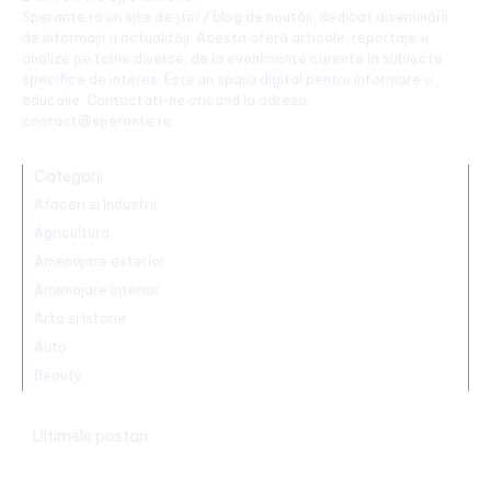
Sperante.ro un site de știri / blog de noutăți, dedicat diseminării
de informații și actualități. Acesta oferă articole, reportaje și
analize pe teme diverse, de la evenimente curente la subiecte
specifice de interes. Este un spațiu digital pentru informare și
educație. Contactati-ne oricand la adresa:
contact@sperante.ro
Categorii
Afaceri si Industrii
Agricultura
Amenajare exterior
Amenajare interior
Arta si Istorie
Auto
Beauty
Ultimele postari
Ambulanță agresată cu topoarele într-o localitate din Cluj,
după ce un clip pe TikTok a afirmat că „îngăduie…