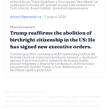
stâncă de pe Transfăgărășan a fost recent dezvăluită, iar
explicația motivului din spatele acțiunii sale romantice a
fost oferită. Acest bărbat, dorind să impresioneze...
Autorii Sperante.ro
-
7 august 2026
Diverse noutati
Trump reaffirms the abolition of
birthright citizenship in the US: He
has signed new executive orders.
Contextul politic contemporanActualitatea politică din
Statele Unite se caracterizează prin tensiuni și dezbateri
aprinse în jurul mai multor subiecte de interes public,
precum imigrarea și drepturile cetățenești. Administrația
președintelui Donald Trump a fost definită printr-o
abordare rigidă a politicilor...
Bun venit la Sperante.ro !
Sperante.ro un site de știri / blog de noutăți, dedicat diseminării
de informații și actualități. Acesta oferă articole, reportaje și
analize pe teme diverse, de la evenimente curente la subiecte