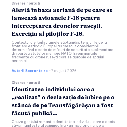
Diverse noutati
Alertă în baza aeriană de pe care se
lansează avioanele F-16 pentru
interceptarea dronelor rusești.
Exercițiu al piloților F-16.
Contextul alerteiÎn ultimele săptămâni, tensiunile de la
frontiera estică a Europei au crescut considerabil,
determinând o serie de măsuri de securitate suplimentare
din partea statelor membre NATO. Evenimentele
frecvente cu drone rusești care se apropie de spațiul
aerian al...
Autorii Sperante.ro
-
7 august 2026
Diverse noutati
Identitatea individului care a
„realizat” o declarație de iubire pe o
stâncă de pe Transfăgărășan a fost
făcută publică…
Cauza gestului romanticIdentitatea individului care a decis
să-și manifeste afecțiunea într-un mod original pe o