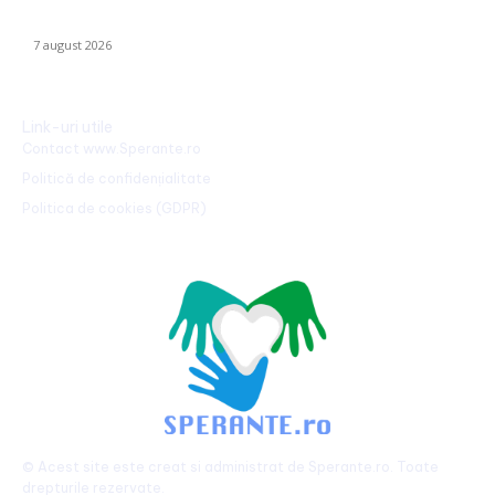
Identitatea individului care a „realizat” o declarație de iubire pe
o stâncă de pe Transfăgărășan a fost făcută publică…
7 august 2026
Link-uri utile
Contact www.Sperante.ro
Politică de confidențialitate
Politica de cookies (GDPR)
© Acest site este creat si administrat de
Sperante.ro
. Toate
drepturile rezervate.