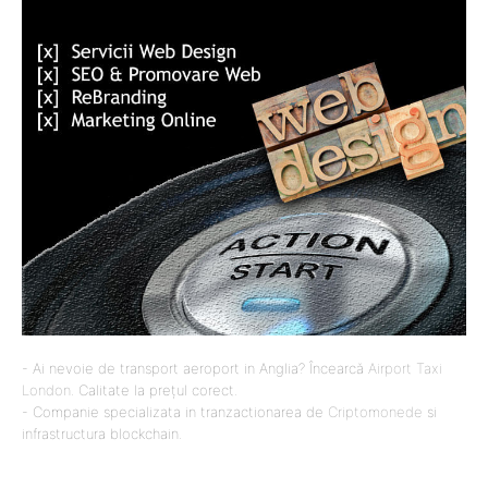
- Ai nevoie de transport aeroport in Anglia? Încearcă
Airport Taxi
London
. Calitate la prețul corect.
- Companie specializata in tranzactionarea de
Criptomonede
si
infrastructura blockchain.