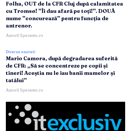
Folha, OUT de la CFR Cluj după calamitatea
cu Tromsø! ”Îi dau afară pe toți!”. DOUĂ
nume ”concurează” pentru funcția de
antrenor.
Autorii Sperante.ro
Diverse noutati
Mario Camora, după degradarea suferită
de CFR: „Să se concentreze pe copii și
tineri! Aceștia nu le iau banii mamelor și
tatălui”
Autorii Sperante.ro