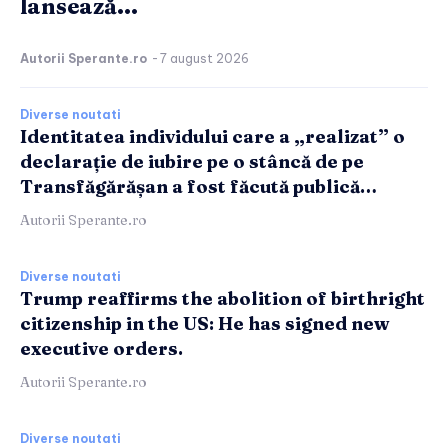
lansează...
Autorii Sperante.ro
-
7 august 2026
Diverse noutati
Identitatea individului care a „realizat” o
declarație de iubire pe o stâncă de pe
Transfăgărășan a fost făcută publică…
Autorii Sperante.ro
Diverse noutati
Trump reaffirms the abolition of birthright
citizenship in the US: He has signed new
executive orders.
Autorii Sperante.ro
Diverse noutati