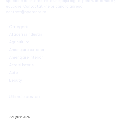
specifice de interes. Este un spațiu digital pentru informare și
educație. Contactati-ne oricand la adresa:
contact@sperante.ro
Categorii
Afaceri si Industrii
Agricultura
Amenajare exterior
Amenajare interior
Arta si Istorie
Auto
Beauty
Ultimele postari
Alertă în baza aeriană de pe care se lansează avioanele F-16
pentru interceptarea dronelor rusești. Exercițiu al piloților F-16.
7 august 2026