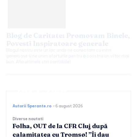
Blog de Caritate: Promovam Binele,
Povesti Inspiratoare generale
Blogul nostru este un loc unde ne conectam cu inimi
generoase si ne unim eforturile pentru a construi un viitor mai
bun. Afla ultimele stiri caritabile!
Continuați lectura
Autorii Sperante.ro
-
6 august 2026
Diverse noutati
Folha, OUT de la CFR Cluj după
calamitatea cu Tromsø! ”Îi dau