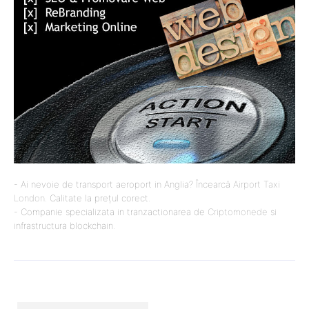
- Ai nevoie de transport aeroport in Anglia? Încearcă
Airport Taxi
London
. Calitate la prețul corect.
- Companie specializata in tranzactionarea de
Criptomonede
si
infrastructura blockchain.