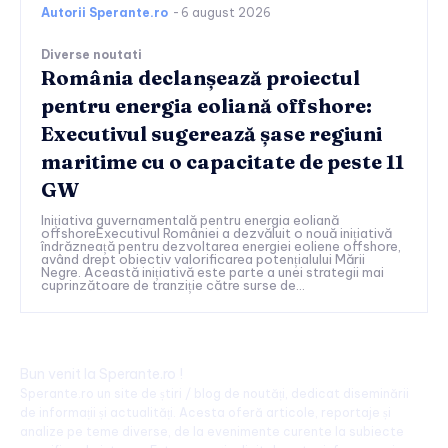
Autorii Sperante.ro
-
6 august 2026
Diverse noutati
România declanșează proiectul
pentru energia eoliană offshore:
Executivul sugerează șase regiuni
maritime cu o capacitate de peste 11
GW
Inițiativa guvernamentală pentru energia eoliană
offshoreExecutivul României a dezvăluit o nouă inițiativă
îndrăzneață pentru dezvoltarea energiei eoliene offshore,
având drept obiectiv valorificarea potențialului Mării
Negre. Această inițiativă este parte a unei strategii mai
cuprinzătoare de tranziție către surse de...
Bun venit la Sperante.ro !
Sperante.ro un site de știri / blog de noutăți, dedicat diseminării
de informații și actualități. Acesta oferă articole, reportaje și
analize pe teme diverse, de la evenimente curente la subiecte