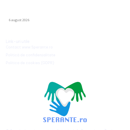
Mario Camora, după degradarea suferită de CFR: „Să se
concentreze pe copii și tineri! Aceștia nu le iau banii mamelor și
tatălui”
6 august 2026
Link-uri utile
Contact www.Sperante.ro
Politică de confidențialitate
Politica de cookies (GDPR)