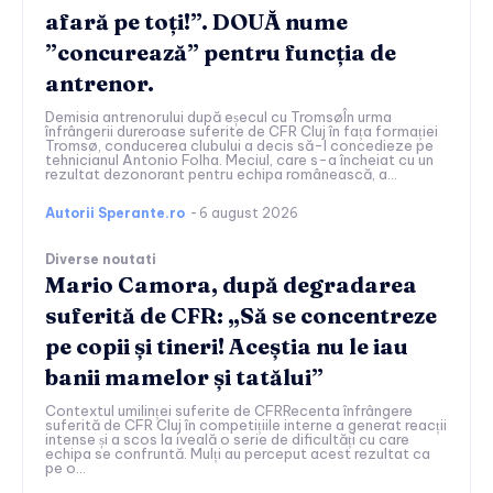
afară pe toți!”. DOUĂ nume
”concurează” pentru funcția de
antrenor.
Demisia antrenorului după eșecul cu TromsøÎn urma
înfrângerii dureroase suferite de CFR Cluj în fața formației
Tromsø, conducerea clubului a decis să-l concedieze pe
tehnicianul Antonio Folha. Meciul, care s-a încheiat cu un
rezultat dezonorant pentru echipa românească, a...
Autorii Sperante.ro
-
6 august 2026
Diverse noutati
Mario Camora, după degradarea
suferită de CFR: „Să se concentreze
pe copii și tineri! Aceștia nu le iau
banii mamelor și tatălui”
Contextul umilinței suferite de CFRRecenta înfrângere
suferită de CFR Cluj în competițiile interne a generat reacții
intense și a scos la iveală o serie de dificultăți cu care
echipa se confruntă. Mulți au perceput acest rezultat ca
pe o...