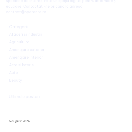
specifice de interes. Este un spațiu digital pentru informare și
educație. Contactati-ne oricand la adresa:
contact@sperante.ro
Categorii
Afaceri si Industrii
Agricultura
Amenajare exterior
Amenajare interior
Arta si Istorie
Auto
Beauty
Ultimele postari
Folha, OUT de la CFR Cluj după calamitatea cu Tromsø! ”Îi dau
afară pe toți!”. DOUĂ nume ”concurează” pentru funcția de
antrenor.
6 august 2026