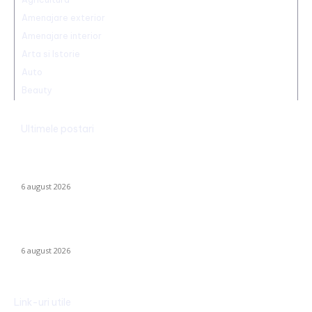
Amenajare exterior
Amenajare interior
Arta si Istorie
Auto
Beauty
Ultimele postari
România declanșează proiectul pentru energia eoliană
offshore: Executivul sugerează șase regiuni maritime cu o
capacitate de peste 11 GW
6 august 2026
Marian Voinea, antreprenorul reținut în scandalul mitei din
sectorul armamentului, legături cu ‘Ndrangheta
6 august 2026
Link-uri utile