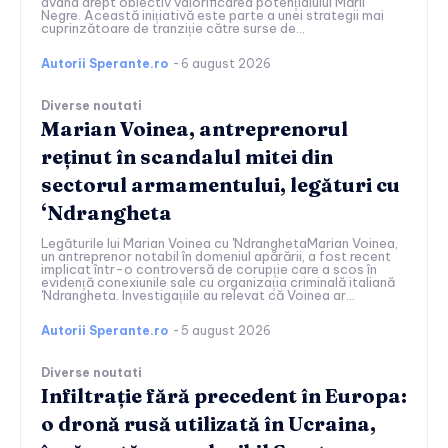
având drept obiectiv valorificarea potențialului Mării
Negre. Această inițiativă este parte a unei strategii mai
cuprinzătoare de tranziție către surse de...
Autorii Sperante.ro
-
6 august 2026
Diverse noutati
Marian Voinea, antreprenorul
reținut în scandalul mitei din
sectorul armamentului, legături cu
‘Ndrangheta
Legăturile lui Marian Voinea cu 'NdranghetaMarian Voinea,
un antreprenor notabil în domeniul apărării, a fost recent
implicat într-o controversă de corupție care a scos în
evidență conexiunile sale cu organizația criminală italiană
'Ndrangheta. Investigațiile au relevat că Voinea ar...
Autorii Sperante.ro
-
5 august 2026
Diverse noutati
Infiltrație fără precedent în Europa:
o dronă rusă utilizată în Ucraina,