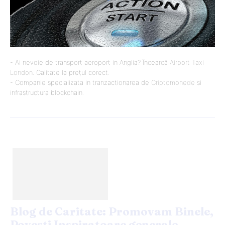
- Ai nevoie de transport aeroport in Anglia? Încearcă
Airport Taxi
London
. Calitate la prețul corect.
- Companie specializata in tranzactionarea de
Criptomonede
si
infrastructura blockchain.
Blog de Caritate: Promovam Binele,
Povesti Inspiratoare generale