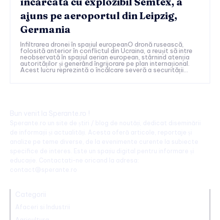
încărcată cu explozibil Semtex, a
ajuns pe aeroportul din Leipzig,
Germania
Infiltrarea dronei în spațiul europeanO dronă rusească,
folosită anterior în conflictul din Ucraina, a reușit să intre
neobservată în spațiul aerian european, stârnind atenția
autorităților și generând îngrijorare pe plan internațional.
Acest lucru reprezintă o încălcare severă a securității...
Bun venit la Sperante.ro !
Sperante.ro un site de știri / blog de noutăți, dedicat diseminării
de informații și actualități. Acesta oferă articole, reportaje și
analize pe teme diverse, de la evenimente curente la subiecte
specifice de interes. Este un spațiu digital pentru informare și
educație. Contactati-ne oricand la adresa:
contact@sperante.ro
Categorii
Afaceri si Industrii
Agricultura