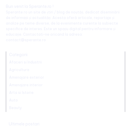
Bun venit la Sperante.ro !
Sperante.ro un site de știri / blog de noutăți, dedicat diseminării
de informații și actualități. Acesta oferă articole, reportaje și
analize pe teme diverse, de la evenimente curente la subiecte
specifice de interes. Este un spațiu digital pentru informare și
educație. Contactati-ne oricand la adresa:
contact@sperante.ro
Categorii
Afaceri si Industrii
Agricultura
Amenajare exterior
Amenajare interior
Arta si Istorie
Auto
Beauty
Ultimele postari