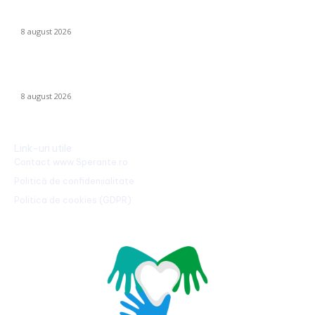
Farul – Csikszereda 3-2: „Marinarii” înving la Ovidiu într-un meci
captivant împotriva ciucanilor
8 august 2026
CFR Cluj a încheiat un contract cu Marius Șumudică »
Declarațiile lui Varga și toate informațiile despre acord.
8 august 2026
Link-uri utile
Contact www.Sperante.ro
Politică de confidențialitate
Politica de cookies (GDPR)