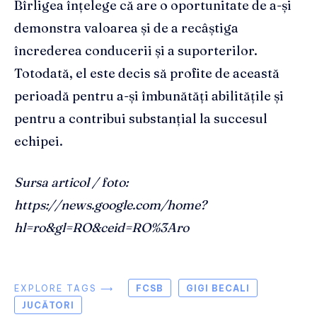
Bîrligea înțelege că are o oportunitate de a-și
demonstra valoarea și de a recâștiga
încrederea conducerii și a suporterilor.
Totodată, el este decis să profite de această
perioadă pentru a-și îmbunătăți abilitățile și
pentru a contribui substanțial la succesul
echipei.
Sursa articol / foto:
https://news.google.com/home?
hl=ro&gl=RO&ceid=RO%3Aro
EXPLORE TAGS ⟶
FCSB
GIGI BECALI
JUCĂTORI