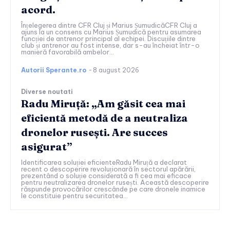
acord.
Înțelegerea dintre CFR Cluj și Marius ȘumudicăCFR Cluj a
ajuns la un consens cu Marius Șumudică pentru asumarea
funcției de antrenor principal al echipei. Discuțiile dintre
club și antrenor au fost intense, dar s-au încheiat într-o
manieră favorabilă ambelor...
Autorii Sperante.ro
-
8 august 2026
Diverse noutati
Radu Miruță: „Am găsit cea mai
eficientă metodă de a neutraliza
dronelor rusești. Are succes
asigurat”
Identificarea soluției eficienteRadu Miruță a declarat
recent o descoperire revoluționară în sectorul apărării,
prezentând o soluție considerată a fi cea mai eficace
pentru neutralizarea dronelor rusești. Această descoperire
răspunde provocărilor crescânde pe care dronele inamice
le constituie pentru securitatea...