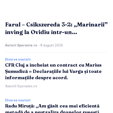
Farul – Csikszereda 3-2: „Marinarii”
înving la Ovidiu într-un...
Autorii Sperante.ro
-
8 august 2026
Diverse noutati
CFR Cluj a încheiat un contract cu Marius
Șumudică » Declarațiile lui Varga și toate
informațiile despre acord.
Autorii Sperante.ro
Diverse noutati
Radu Miruță: „Am găsit cea mai eficientă
metodă de a neutraliza dronelor rusești.