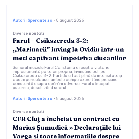
Continuați lectura
Autorii Sperante.ro
-
8 august 2026
Diverse noutati
Farul – Csikszereda 3-2:
„Marinarii” înving la Ovidiu într-un
meci captivant împotriva ciucanilor
Sumarul meciuluiFarul Constanța a reușit o victorie
impresionantă pe teren propriu, învinsând echipa
Csikszereda cu 3-2. Partida a fost plină de intensitate și
ocazii periculoase, ambele echipe exercitând presiune
constantă asupra apărării adverse. Farul a început
puternic, deschizând scorul...
Autorii Sperante.ro
-
8 august 2026
Diverse noutati
CFR Cluj a încheiat un contract cu
Marius Șumudică » Declarațiile lui
Varga și toate informațiile despre