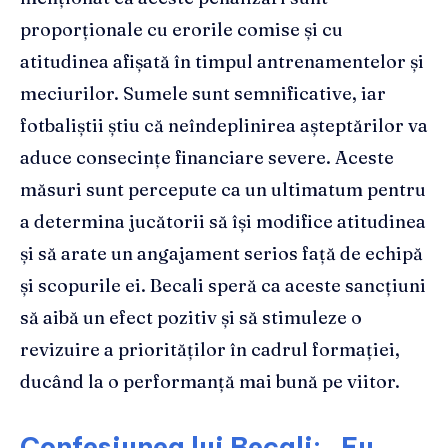
proporționale cu erorile comise și cu
atitudinea afișată în timpul antrenamentelor și
meciurilor. Sumele sunt semnificative, iar
fotbaliștii știu că neîndeplinirea așteptărilor va
aduce consecințe financiare severe. Aceste
măsuri sunt percepute ca un ultimatum pentru
a determina jucătorii să își modifice atitudinea
și să arate un angajament serios față de echipă
și scopurile ei. Becali speră ca aceste sancțiuni
să aibă un efect pozitiv și să stimuleze o
revizuire a priorităților în cadrul formației,
ducând la o performanță mai bună pe viitor.
Confesiunea lui Becali: „Eu