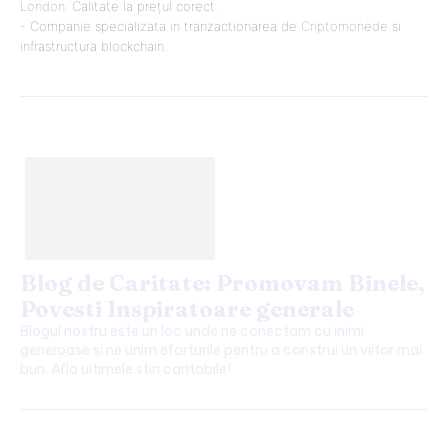
London
. Calitate la prețul corect.
- Companie specializata in tranzactionarea de
Criptomonede
si
infrastructura blockchain.
Blog de Caritate: Promovam Binele,
Povesti Inspiratoare generale
Blogul nostru este un loc unde ne conectam cu inimi
generoase si ne unim eforturile pentru a construi un viitor mai
bun. Afla ultimele stiri caritabile!