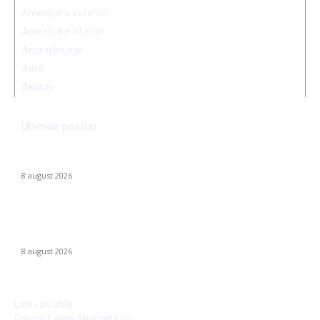
Amenajare exterior
Amenajare interior
Arta si Istorie
Auto
Beauty
Ultimele postari
Radu Miruță: „Am găsit cea mai eficientă metodă de a
neutraliza dronelor rusești. Are succes asigurat”
8 august 2026
Dunărea rămâne la Cernavodă la aceeași valoare ca pe 3
august; în Ungaria, debitul a urcat cu 6 centimetri în ultimele 3
zile la...
8 august 2026
Link-uri utile
Contact www.Sperante.ro