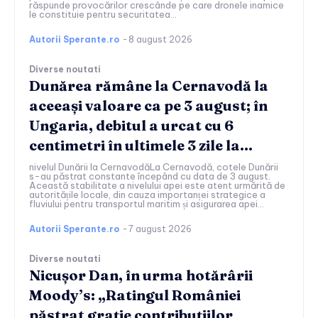
răspunde provocărilor crescânde pe care dronele inamice
le constituie pentru securitatea...
Autorii Sperante.ro
-
8 august 2026
Diverse noutati
Dunărea rămâne la Cernavodă la
aceeași valoare ca pe 3 august; în
Ungaria, debitul a urcat cu 6
centimetri în ultimele 3 zile la...
nivelul Dunării la CernavodăLa Cernavodă, cotele Dunării
s-au păstrat constante începând cu data de 3 august.
Această stabilitate a nivelului apei este atent urmărită de
autoritățile locale, din cauza importanței strategice a
fluviului pentru transportul maritim și asigurarea apei...
Autorii Sperante.ro
-
7 august 2026
Diverse noutati
Nicușor Dan, în urma hotărârii
Moody’s: „Ratingul României
păstrat grație contribuțiilor