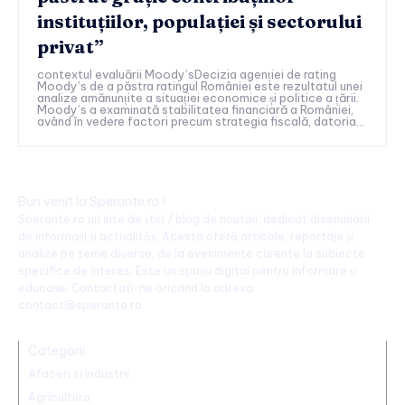
instituțiilor, populației și sectorului
privat”
contextul evaluării Moody’sDecizia agenției de rating
Moody’s de a păstra ratingul României este rezultatul unei
analize amănunțite a situației economice și politice a țării.
Moody’s a examinată stabilitatea financiară a României,
având în vedere factori precum strategia fiscală, datoria...
Bun venit la Sperante.ro !
Sperante.ro un site de știri / blog de noutăți, dedicat diseminării
de informații și actualități. Acesta oferă articole, reportaje și
analize pe teme diverse, de la evenimente curente la subiecte
specifice de interes. Este un spațiu digital pentru informare și
educație. Contactati-ne oricand la adresa:
contact@sperante.ro
Categorii
Afaceri si Industrii
Agricultura