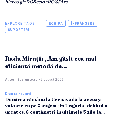
hl=ro&gl=RO&ceid=RO%3Aro
EXPLORE TAGS ⟶
ECHIPĂ
ÎNFRÂNGERE
SUPORTERI
Radu Miruță: „Am găsit cea mai
eficientă metodă de...
Autorii Sperante.ro
-
8 august 2026
Diverse noutati
Dunărea rămâne la Cernavodă la aceeași
valoare ca pe 3 august; în Ungaria, debitul a
urcat cu 6 centimetri în ultimele 3 zile la...