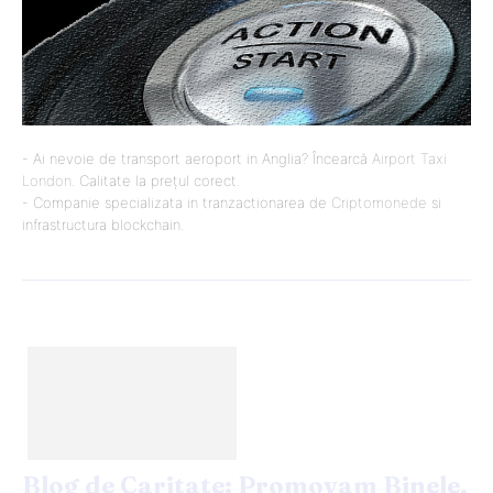
- Ai nevoie de transport aeroport in Anglia? Încearcă
Airport Taxi
London
. Calitate la prețul corect.
- Companie specializata in tranzactionarea de
Criptomonede
si
infrastructura blockchain.
Blog de Caritate: Promovam Binele,