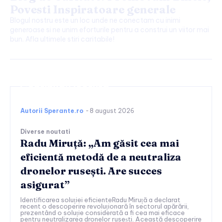
Povesti Inspiratoare generale
Blogul nostru este un loc unde ne conectam cu inimi
generoase si ne unim eforturile pentru a construi un viitor mai
bun. Afla ultimele stiri caritabile!
Continuați lectura
Autorii Sperante.ro
-
8 august 2026
Diverse noutati
Radu Miruță: „Am găsit cea mai
eficientă metodă de a neutraliza
dronelor rusești. Are succes
asigurat”
Identificarea soluției eficienteRadu Miruță a declarat
recent o descoperire revoluționară în sectorul apărării,
prezentând o soluție considerată a fi cea mai eficace
pentru neutralizarea dronelor rusești. Această descoperire