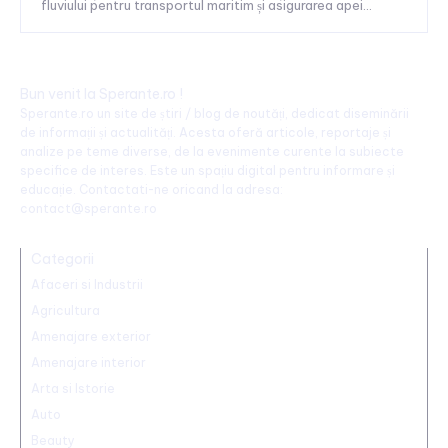
fluviului pentru transportul maritim și asigurarea apei...
Bun venit la Sperante.ro !
Sperante.ro un site de știri / blog de noutăți, dedicat diseminării
de informații și actualități. Acesta oferă articole, reportaje și
analize pe teme diverse, de la evenimente curente la subiecte
specifice de interes. Este un spațiu digital pentru informare și
educație. Contactati-ne oricand la adresa:
contact@sperante.ro
Categorii
Afaceri si Industrii
Agricultura
Amenajare exterior
Amenajare interior
Arta si Istorie
Auto
Beauty