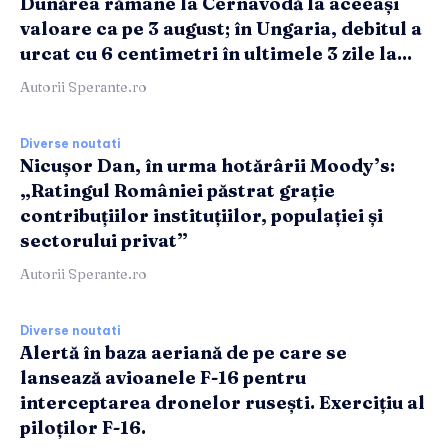
Dunărea rămâne la Cernavodă la aceeași
valoare ca pe 3 august; în Ungaria, debitul a
urcat cu 6 centimetri în ultimele 3 zile la...
Autorii Sperante.ro
Diverse noutati
Nicușor Dan, în urma hotărârii Moody’s:
„Ratingul României păstrat grație
contribuțiilor instituțiilor, populației și
sectorului privat”
Autorii Sperante.ro
Diverse noutati
Alertă în baza aeriană de pe care se
lansează avioanele F-16 pentru
interceptarea dronelor rusești. Exercițiu al
piloților F-16.