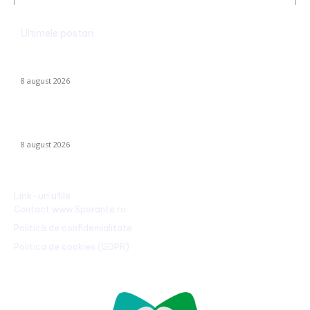
Ultimele postari
CFR Cluj a încheiat un contract cu Marius Șumudică »
Declarațiile lui Varga și toate informațiile despre acord.
8 august 2026
Radu Miruță: „Am găsit cea mai eficientă metodă de a
neutraliza dronelor rusești. Are succes asigurat”
8 august 2026
Link-uri utile
Contact www.Sperante.ro
Politică de confidențialitate
Politica de cookies (GDPR)