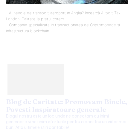
- Ai nevoie de transport aeroport in Anglia? Încearcă
Airport Taxi
London
. Calitate la prețul corect.
- Companie specializata in tranzactionarea de
Criptomonede
si
infrastructura blockchain.
Blog de Caritate: Promovam Binele,
Povesti Inspiratoare generale
Blogul nostru este un loc unde ne conectam cu inimi
generoase si ne unim eforturile pentru a construi un viitor mai
bun. Afla ultimele stiri caritabile!