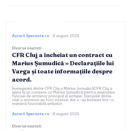
Continuați lectura
Autorii Sperante.ro
-
8 august 2026
Diverse noutati
CFR Cluj a încheiat un contract cu
Marius Șumudică » Declarațiile lui
Varga și toate informațiile despre
acord.
Înțelegerea dintre CFR Cluj și Marius ȘumudicăCFR Cluj a
ajuns la un consens cu Marius Șumudică pentru asumarea
funcției de antrenor principal al echipei. Discuțiile dintre
club și antrenor au fost intense, dar s-au încheiat într-o
manieră favorabilă ambelor...
Autorii Sperante.ro
-
8 august 2026
Diverse noutati