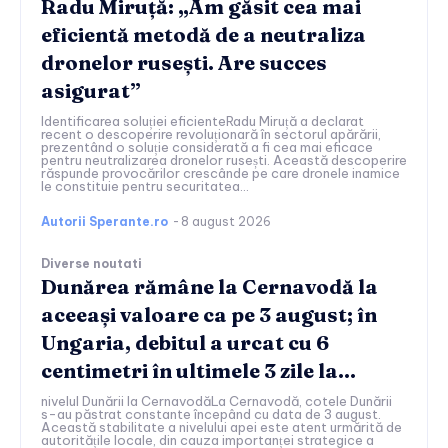
Radu Miruță: „Am găsit cea mai
eficientă metodă de a neutraliza
dronelor rusești. Are succes
asigurat”
Identificarea soluției eficienteRadu Miruță a declarat
recent o descoperire revoluționară în sectorul apărării,
prezentând o soluție considerată a fi cea mai eficace
pentru neutralizarea dronelor rusești. Această descoperire
răspunde provocărilor crescânde pe care dronele inamice
le constituie pentru securitatea...
Autorii Sperante.ro
-
8 august 2026
Diverse noutati
Dunărea rămâne la Cernavodă la
aceeași valoare ca pe 3 august; în
Ungaria, debitul a urcat cu 6
centimetri în ultimele 3 zile la...
nivelul Dunării la CernavodăLa Cernavodă, cotele Dunării
s-au păstrat constante începând cu data de 3 august.
Această stabilitate a nivelului apei este atent urmărită de
autoritățile locale, din cauza importanței strategice a