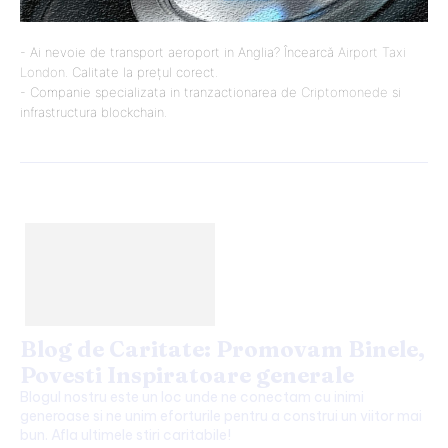
- Ai nevoie de transport aeroport in Anglia? Încearcă
Airport Taxi
London
. Calitate la prețul corect.
- Companie specializata in tranzactionarea de
Criptomonede
si
infrastructura blockchain.
Blog de Caritate: Promovam Binele,
Povesti Inspiratoare generale
Blogul nostru este un loc unde ne conectam cu inimi
generoase si ne unim eforturile pentru a construi un viitor mai
bun. Afla ultimele stiri caritabile!