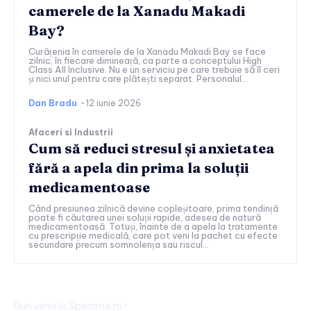
camerele de la Xanadu Makadi
Bay?
Curățenia în camerele de la Xanadu Makadi Bay se face
zilnic, în fiecare dimineață, ca parte a conceptului High
Class All Inclusive. Nu e un serviciu pe care trebuie să îl ceri
și nici unul pentru care plătești separat. Personalul...
Dan Bradu
-
12 iunie 2026
Afaceri si Industrii
Cum să reduci stresul și anxietatea
fără a apela din prima la soluții
medicamentoase
Când presiunea zilnică devine copleșitoare, prima tendință
poate fi căutarea unei soluții rapide, adesea de natură
medicamentoasă. Totuși, înainte de a apela la tratamente
cu prescripție medicală, care pot veni la pachet cu efecte
secundare precum somnolența sau riscul...
Bun venit la Sperante.ro !