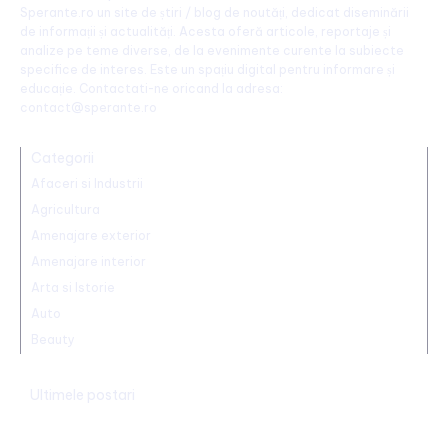
Sperante.ro un site de știri / blog de noutăți, dedicat diseminării
de informații și actualități. Acesta oferă articole, reportaje și
analize pe teme diverse, de la evenimente curente la subiecte
specifice de interes. Este un spațiu digital pentru informare și
educație. Contactati-ne oricand la adresa:
contact@sperante.ro
Categorii
Afaceri si Industrii
Agricultura
Amenajare exterior
Amenajare interior
Arta si Istorie
Auto
Beauty
Ultimele postari
Identitatea individului care a „realizat” o declarație de iubire pe
o stâncă de pe Transfăgărășan a fost făcută publică…