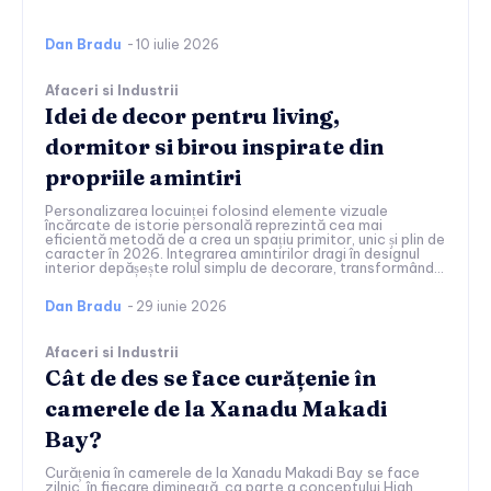
Dan Bradu
-
10 iulie 2026
Afaceri si Industrii
Idei de decor pentru living,
dormitor si birou inspirate din
propriile amintiri
Personalizarea locuinței folosind elemente vizuale
încărcate de istorie personală reprezintă cea mai
eficientă metodă de a crea un spațiu primitor, unic și plin de
caracter în 2026. Integrarea amintirilor dragi în designul
interior depășește rolul simplu de decorare, transformând...
Dan Bradu
-
29 iunie 2026
Afaceri si Industrii
Cât de des se face curățenie în
camerele de la Xanadu Makadi
Bay?
Curățenia în camerele de la Xanadu Makadi Bay se face
zilnic, în fiecare dimineață, ca parte a conceptului High