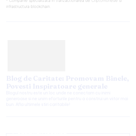
- Companie specializata in tranzactionarea de
Criptomonede
si
infrastructura blockchain.
Blog de Caritate: Promovam Binele,
Povesti Inspiratoare generale
Blogul nostru este un loc unde ne conectam cu inimi
generoase si ne unim eforturile pentru a construi un viitor mai
bun. Afla ultimele stiri caritabile!
Continuați lectura