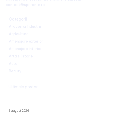
contact@sperante.ro
Categorii
Afaceri si Industrii
Agricultura
Amenajare exterior
Amenajare interior
Arta si Istorie
Auto
Beauty
Ultimele postari
Mario Camora, după degradarea suferită de CFR: „Să se
concentreze pe copii și tineri! Aceștia nu le iau banii mamelor și
tatălui”
6 august 2026
România declanșează proiectul pentru energia eoliană