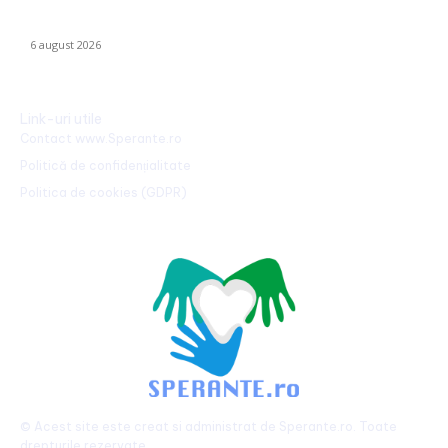
offshore: Executivul sugerează șase regiuni maritime cu o
capacitate de peste 11 GW
6 august 2026
Link-uri utile
Contact www.Sperante.ro
Politică de confidențialitate
Politica de cookies (GDPR)
© Acest site este creat si administrat de
Sperante.ro
. Toate
drepturile rezervate.