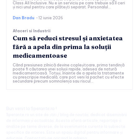
Class All Inclusive. Nu e un serviciu pe care trebuie să îl ceri
și nici unul pentru care plătești separat. Personalul...
Dan Bradu
-
12 iunie 2026
Afaceri si Industrii
Cum să reduci stresul și anxietatea
fără a apela din prima la soluții
medicamentoase
Când presiunea zilnică devine copleșitoare, prima tendință
poate fi căutarea unei soluții rapide, adesea de natură
medicamentoasă. Totuși, înainte de a apela la tratamente
cu prescripție medicală, care pot veni la pachet cu efecte
secundare precum somnolența sau riscul...
Bun venit la Sperante.ro !
Sperante.ro un site de știri / blog de noutăți, dedicat diseminării
de informații și actualități. Acesta oferă articole, reportaje și
analize pe teme diverse, de la evenimente curente la subiecte
specifice de interes. Este un spațiu digital pentru informare și
educație. Contactati-ne oricand la adresa: