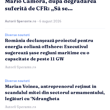
Mario Camora, după degradarea
suferită de CFR: „Să se...
Autorii Sperante.ro
-
6 august 2026
Diverse noutati
România declanșează proiectul pentru
energia eoliană offshore: Executivul
sugerează șase regiuni maritime cu o
capacitate de peste 11 GW
Autorii Sperante.ro
Diverse noutati
Marian Voinea, antreprenorul reținut în
scandalul mitei din sectorul armamentului,
legături cu ‘Ndrangheta
Autorii Sperante.ro