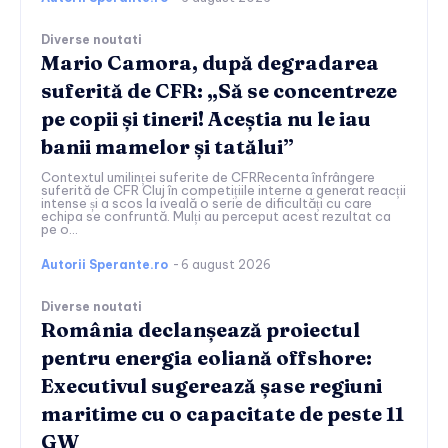
Diverse noutati
Mario Camora, după degradarea
suferită de CFR: „Să se concentreze
pe copii și tineri! Aceștia nu le iau
banii mamelor și tatălui”
Contextul umilinței suferite de CFRRecenta înfrângere
suferită de CFR Cluj în competițiile interne a generat reacții
intense și a scos la iveală o serie de dificultăți cu care
echipa se confruntă. Mulți au perceput acest rezultat ca
pe o...
Autorii Sperante.ro
-
6 august 2026
Diverse noutati
România declanșează proiectul
pentru energia eoliană offshore:
Executivul sugerează șase regiuni
maritime cu o capacitate de peste 11
GW