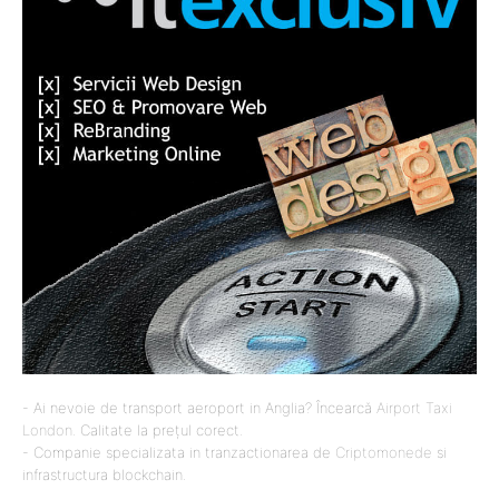
- Ai nevoie de transport aeroport in Anglia? Încearcă
Airport Taxi
London
. Calitate la prețul corect.
- Companie specializata in tranzactionarea de
Criptomonede
si
infrastructura blockchain.