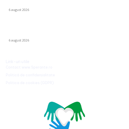
tatălui”
6 august 2026
România declanșează proiectul pentru energia eoliană
offshore: Executivul sugerează șase regiuni maritime cu o
capacitate de peste 11 GW
6 august 2026
Link-uri utile
Contact www.Sperante.ro
Politică de confidențialitate
Politica de cookies (GDPR)