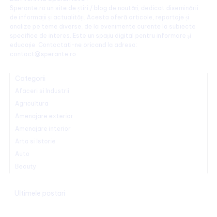
Sperante.ro un site de știri / blog de noutăți, dedicat diseminării
de informații și actualități. Acesta oferă articole, reportaje și
analize pe teme diverse, de la evenimente curente la subiecte
specifice de interes. Este un spațiu digital pentru informare și
educație. Contactati-ne oricand la adresa:
contact@sperante.ro
Categorii
Afaceri si Industrii
Agricultura
Amenajare exterior
Amenajare interior
Arta si Istorie
Auto
Beauty
Ultimele postari
Mario Camora, după degradarea suferită de CFR: „Să se
concentreze pe copii și tineri! Aceștia nu le iau banii mamelor și