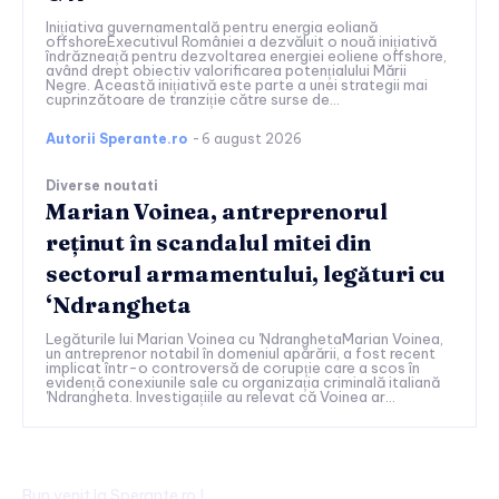
Inițiativa guvernamentală pentru energia eoliană
offshoreExecutivul României a dezvăluit o nouă inițiativă
îndrăzneață pentru dezvoltarea energiei eoliene offshore,
având drept obiectiv valorificarea potențialului Mării
Negre. Această inițiativă este parte a unei strategii mai
cuprinzătoare de tranziție către surse de...
Autorii Sperante.ro
-
6 august 2026
Diverse noutati
Marian Voinea, antreprenorul
reținut în scandalul mitei din
sectorul armamentului, legături cu
‘Ndrangheta
Legăturile lui Marian Voinea cu 'NdranghetaMarian Voinea,
un antreprenor notabil în domeniul apărării, a fost recent
implicat într-o controversă de corupție care a scos în
evidență conexiunile sale cu organizația criminală italiană
'Ndrangheta. Investigațiile au relevat că Voinea ar...
Bun venit la Sperante.ro !