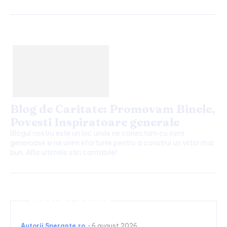
Blog de Caritate: Promovam Binele,
Povesti Inspiratoare generale
Blogul nostru este un loc unde ne conectam cu inimi
generoase si ne unim eforturile pentru a construi un viitor mai
bun. Afla ultimele stiri caritabile!
Continuați lectura
Autorii Sperante.ro
-
6 august 2026