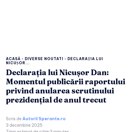
ACASĂ
DIVERSE NOUTATI
DECLARAȚIA LUI
NICUȘOR...
Declarația lui Nicușor Dan:
Momentul publicării raportului
privind anularea scrutinului
prezidențial de anul trecut
Scris de
Autorii Sperante.ro
3 decembrie 2025
Timp estimat de citire:
3
minutes