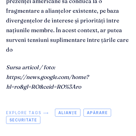
prezenței americane să conducă la o
fragmentare a alianțelor existente, pe baza
divergențelor de interese și priorități între
națiunile membre. În acest context, ar putea
surveni tensiuni suplimentare între țările care
do
Sursa articol / foto:
https://news.google.com/home?
hl=ro&gl=RO&ceid=RO%3Aro
EXPLORE TAGS ⟶
ALIANȚE
APĂRARE
SECURITATE