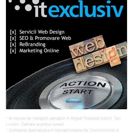
- Ai nevoie de transport aeroport in Anglia? Încearcă
Airport Taxi
London
. Calitate la prețul corect.
- Companie specializata in tranzactionarea de
Criptomonede
si