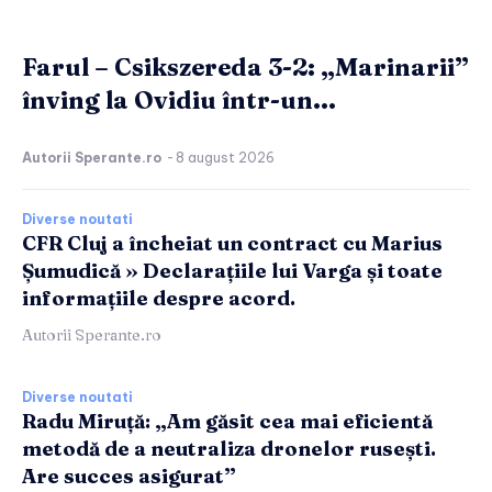
Farul – Csikszereda 3-2: „Marinarii”
înving la Ovidiu într-un...
Autorii Sperante.ro
-
8 august 2026
Diverse noutati
CFR Cluj a încheiat un contract cu Marius
Șumudică » Declarațiile lui Varga și toate
informațiile despre acord.
Autorii Sperante.ro
Diverse noutati
Radu Miruță: „Am găsit cea mai eficientă
metodă de a neutraliza dronelor rusești.
Are succes asigurat”