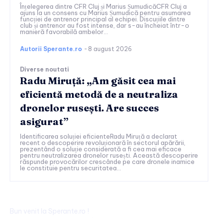
Înțelegerea dintre CFR Cluj și Marius ȘumudicăCFR Cluj a
ajuns la un consens cu Marius Șumudică pentru asumarea
funcției de antrenor principal al echipei. Discuțiile dintre
club și antrenor au fost intense, dar s-au încheiat într-o
manieră favorabilă ambelor...
Autorii Sperante.ro
-
8 august 2026
Diverse noutati
Radu Miruță: „Am găsit cea mai
eficientă metodă de a neutraliza
dronelor rusești. Are succes
asigurat”
Identificarea soluției eficienteRadu Miruță a declarat
recent o descoperire revoluționară în sectorul apărării,
prezentând o soluție considerată a fi cea mai eficace
pentru neutralizarea dronelor rusești. Această descoperire
răspunde provocărilor crescânde pe care dronele inamice
le constituie pentru securitatea...
Bun venit la Sperante.ro !