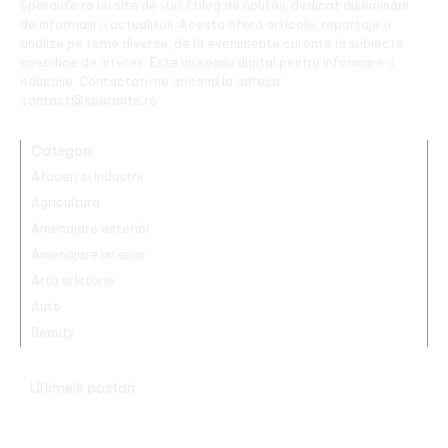
Sperante.ro un site de știri / blog de noutăți, dedicat diseminării
de informații și actualități. Acesta oferă articole, reportaje și
analize pe teme diverse, de la evenimente curente la subiecte
specifice de interes. Este un spațiu digital pentru informare și
educație. Contactati-ne oricand la adresa:
contact@sperante.ro
Categorii
Afaceri si Industrii
Agricultura
Amenajare exterior
Amenajare interior
Arta si Istorie
Auto
Beauty
Ultimele postari
Farul – Csikszereda 3-2: „Marinarii” înving la Ovidiu într-un meci
captivant împotriva ciucanilor