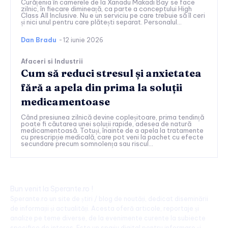
Curățenia în camerele de la Xanadu Makadi Bay se face
zilnic, în fiecare dimineață, ca parte a conceptului High
Class All Inclusive. Nu e un serviciu pe care trebuie să îl ceri
și nici unul pentru care plătești separat. Personalul...
Dan Bradu
-
12 iunie 2026
Afaceri si Industrii
Cum să reduci stresul și anxietatea
fără a apela din prima la soluții
medicamentoase
Când presiunea zilnică devine copleșitoare, prima tendință
poate fi căutarea unei soluții rapide, adesea de natură
medicamentoasă. Totuși, înainte de a apela la tratamente
cu prescripție medicală, care pot veni la pachet cu efecte
secundare precum somnolența sau riscul...
Bun venit la Sperante.ro !
Sperante.ro un site de știri / blog de noutăți, dedicat diseminării
de informații și actualități. Acesta oferă articole, reportaje și
analize pe teme diverse, de la evenimente curente la subiecte
specifice de interes. Este un spațiu digital pentru informare și