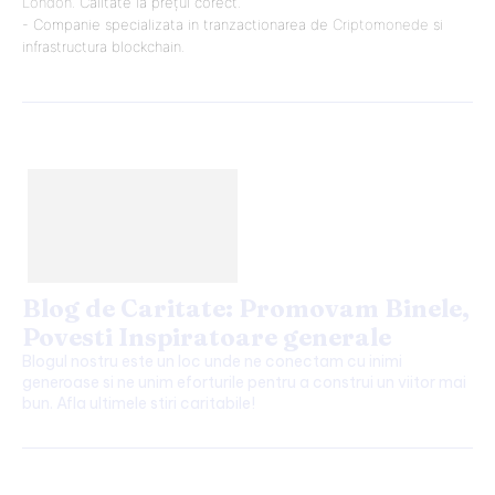
London
. Calitate la prețul corect.
- Companie specializata in tranzactionarea de
Criptomonede
si
infrastructura blockchain.
Blog de Caritate: Promovam Binele,
Povesti Inspiratoare generale
Blogul nostru este un loc unde ne conectam cu inimi
generoase si ne unim eforturile pentru a construi un viitor mai
bun. Afla ultimele stiri caritabile!