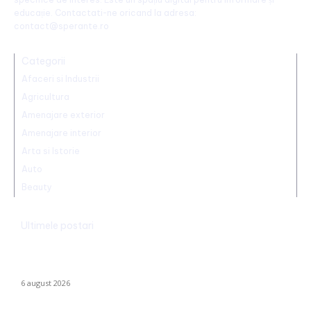
educație. Contactati-ne oricand la adresa:
contact@sperante.ro
Categorii
Afaceri si Industrii
Agricultura
Amenajare exterior
Amenajare interior
Arta si Istorie
Auto
Beauty
Ultimele postari
România declanșează proiectul pentru energia eoliană
offshore: Executivul sugerează șase regiuni maritime cu o
capacitate de peste 11 GW
6 august 2026