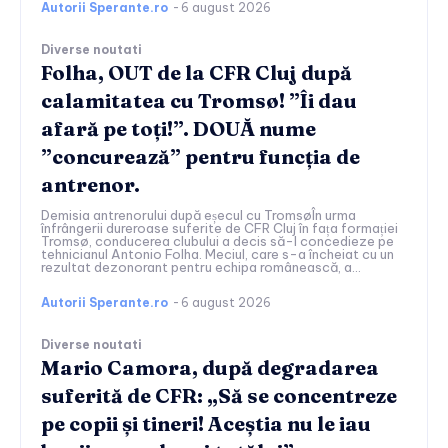
Autorii Sperante.ro
-
6 august 2026
Diverse noutati
Folha, OUT de la CFR Cluj după
calamitatea cu Tromsø! ”Îi dau
afară pe toți!”. DOUĂ nume
”concurează” pentru funcția de
antrenor.
Demisia antrenorului după eșecul cu TromsøÎn urma
înfrângerii dureroase suferite de CFR Cluj în fața formației
Tromsø, conducerea clubului a decis să-l concedieze pe
tehnicianul Antonio Folha. Meciul, care s-a încheiat cu un
rezultat dezonorant pentru echipa românească, a...
Autorii Sperante.ro
-
6 august 2026
Diverse noutati
Mario Camora, după degradarea
suferită de CFR: „Să se concentreze
pe copii și tineri! Aceștia nu le iau