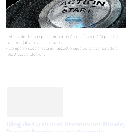
- Ai nevoie de transport aeroport in Anglia? Încearcă
Airport Taxi
London
. Calitate la prețul corect.
- Companie specializata in tranzactionarea de
Criptomonede
si
infrastructura blockchain.
Blog de Caritate: Promovam Binele,
Povesti Inspiratoare generale