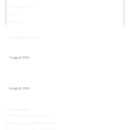
Arta si Istorie
Auto
Beauty
Ultimele postari
Trump reaffirms the abolition of birthright citizenship in the US:
He has signed new executive orders.
7 august 2026
Folha, OUT de la CFR Cluj după calamitatea cu Tromsø! ”Îi dau
afară pe toți!”. DOUĂ nume ”concurează” pentru funcția de
antrenor.
6 august 2026
Link-uri utile
Contact www.Sperante.ro
Politică de confidențialitate