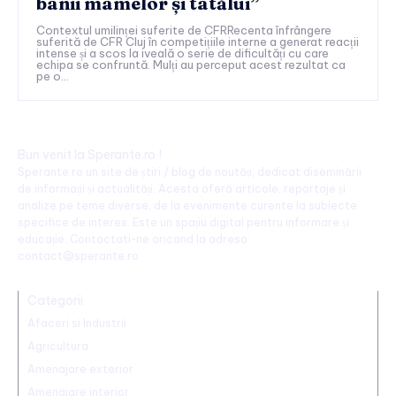
banii mamelor și tatălui”
Contextul umilinței suferite de CFRRecenta înfrângere
suferită de CFR Cluj în competițiile interne a generat reacții
intense și a scos la iveală o serie de dificultăți cu care
echipa se confruntă. Mulți au perceput acest rezultat ca
pe o...
Bun venit la Sperante.ro !
Sperante.ro un site de știri / blog de noutăți, dedicat diseminării
de informații și actualități. Acesta oferă articole, reportaje și
analize pe teme diverse, de la evenimente curente la subiecte
specifice de interes. Este un spațiu digital pentru informare și
educație. Contactati-ne oricand la adresa:
contact@sperante.ro
Categorii
Afaceri si Industrii
Agricultura
Amenajare exterior
Amenajare interior