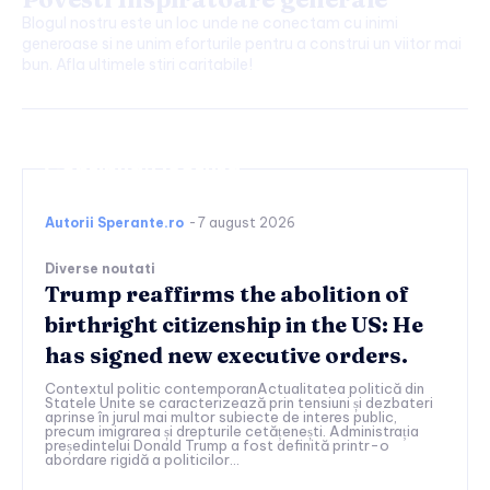
Blogul nostru este un loc unde ne conectam cu inimi
generoase si ne unim eforturile pentru a construi un viitor mai
bun. Afla ultimele stiri caritabile!
Continuați lectura
Autorii Sperante.ro
-
7 august 2026
Diverse noutati
Trump reaffirms the abolition of
birthright citizenship in the US: He
has signed new executive orders.
Contextul politic contemporanActualitatea politică din
Statele Unite se caracterizează prin tensiuni și dezbateri
aprinse în jurul mai multor subiecte de interes public,
precum imigrarea și drepturile cetățenești. Administrația
președintelui Donald Trump a fost definită printr-o
abordare rigidă a politicilor...