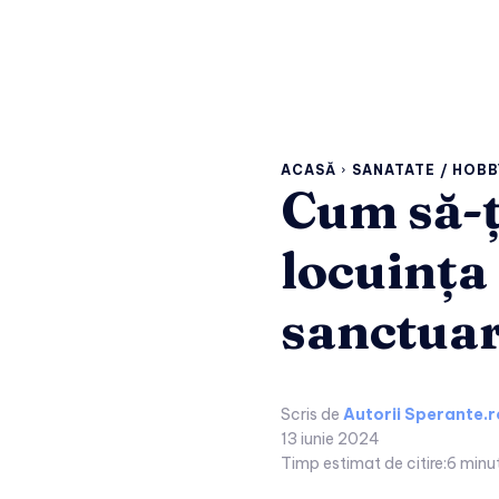
ACASĂ
SANATATE / HOBB
Cum să-ț
locuința
sanctuar 
Scris de
Autorii Sperante.r
13 iunie 2024
Timp estimat de citire:
6
minu