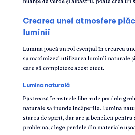
nuanțe de verde și albastru, poate crea un sp
Crearea unei atmosfere plăc
luminii
Lumina joacă un rol esențial în crearea un
să maximizezi utilizarea luminii naturale și
care să completeze acest efect.
Lumina naturală
Păstrează ferestrele libere de perdele grel
naturale să inunde încăperile. Lumina nat
starea de spirit, dar are și beneficii pentru
problemă, alege perdele din materiale ușoa