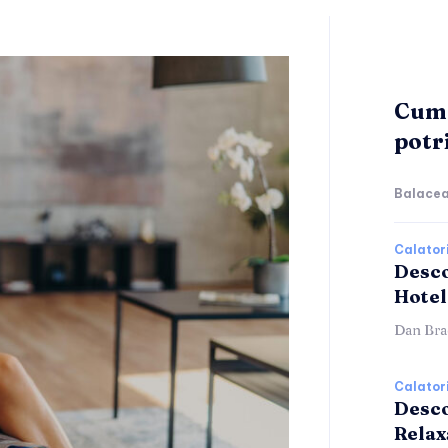
Cum 
potr
Balacea
Calatori
Desco
Hotel
Dan Bra
Calatori
Desco
Relax