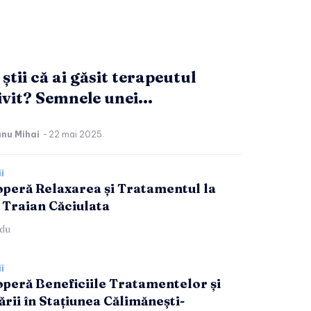
știi că ai găsit terapeutul
ivit? Semnele unei...
nu Mihai
-
22 mai 2025
i
peră Relaxarea și Tratamentul la
 Traian Căciulata
du
i
peră Beneficiile Tratamentelor și
ării în Stațiunea Călimănești-