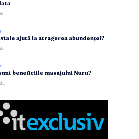
lata
du
s
istale ajută la atragerea abundenței?
du
s
sunt beneficiile masajului Nuru?
du