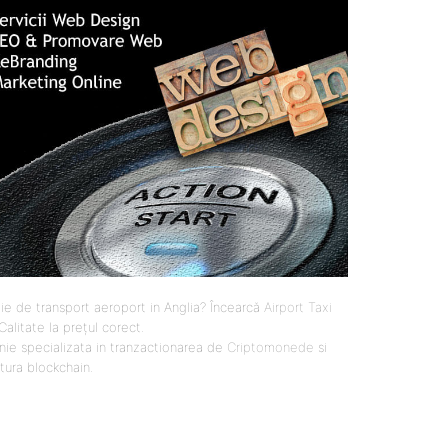
ie de transport aeroport in Anglia? Încearcă
Airport Taxi
 Calitate la prețul corect.
ie specializata in tranzactionarea de
Criptomonede
si
ctura blockchain.