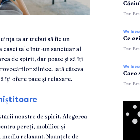
Căciu
Dan Bra
Wellnes
Ce cr
ința ta ar trebui să fie un
 casei tale într-un sanctuar al
Dan Bra
ea de spirit, dar poate și să îți
Wellnes
rovocărilor zilnice. Iată câteva
Care 
ă îți ofere pace și relaxare.
Dan Bra
niștitoare
tării noastre de spirit. Alegerea
pentru pereți, mobilier și
i mediu relaxant. Nuanțele de