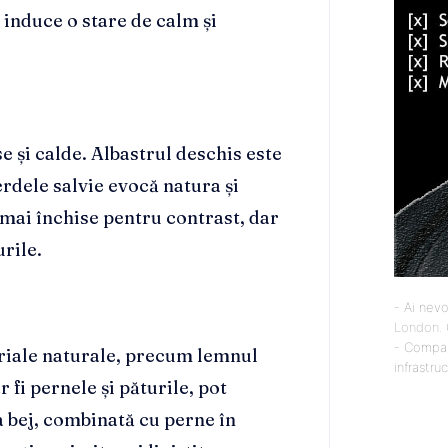
t induce o stare de calm și
se și calde. Albastrul deschis este
rdele salvie evocă natura și
 mai închise pentru contrast, dar
urile.
- Ai nevo
London
.
- Compan
eriale naturale, precum lemnul
infrastru
 fi pernele și păturile, pot
 bej, combinată cu perne în