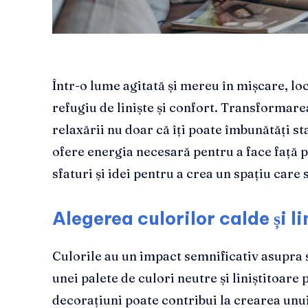
Într-o lume agitată și mereu în mișcare, locu
refugiu de liniște și confort. Transformarea
relaxării nu doar că îți poate îmbunătăți star
ofere energia necesară pentru a face față p
sfaturi și idei pentru a crea un spațiu care s
Alegerea culorilor calde și li
Culorile au un impact semnificativ asupra s
unei palete de culori neutre și liniștitoare 
decorațiuni poate contribui la crearea unu