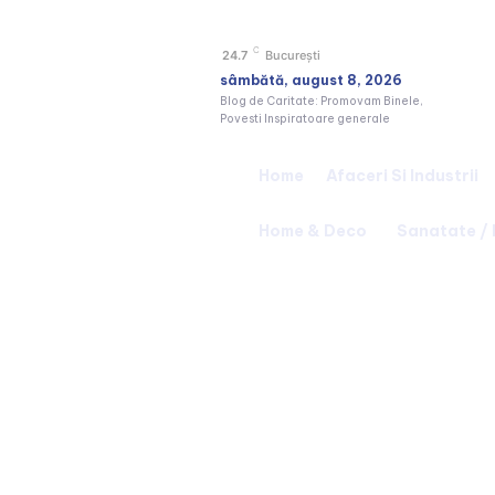
C
24.7
București
sâmbătă, august 8, 2026
Blog de Caritate: Promovam Binele,
Povesti Inspiratoare generale
Home
Afaceri Si Industrii
Home & Deco
Sanatate /