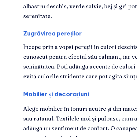
albastru deschis, verde salvie, bej și gri po
serenitate.
Zugrăvirea pereților
Începe prin a vopsi pereții în culori deschi
cunoscut pentru efectul său calmant, iar ve
seninătatea. Poți adăuga accente de culori
evită culorile stridente care pot agita simț
Mobilier și decorațiuni
Alege mobilier în tonuri neutre și din mat
sau ratanul. Textilele moi și pufoase, cum ar
adăuga un sentiment de confort. O canapea