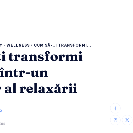
Y
WELLNESS
CUM SĂ-ȚI TRANSFORMI...
i transformi
 într-un
al relaxării
o
tes