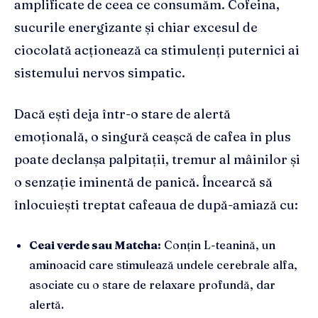
amplificate de ceea ce consumăm. Cofeina,
sucurile energizante și chiar excesul de
ciocolată acționează ca stimulenți puternici ai
sistemului nervos simpatic.
Dacă ești deja într-o stare de alertă
emoțională, o singură ceașcă de cafea în plus
poate declanșa palpitații, tremur al mâinilor și
o senzație iminentă de panică. Încearcă să
înlocuiești treptat cafeaua de după-amiază cu:
Ceai verde sau Matcha:
Conțin L-teanină, un
aminoacid care stimulează undele cerebrale alfa,
asociate cu o stare de relaxare profundă, dar
alertă.