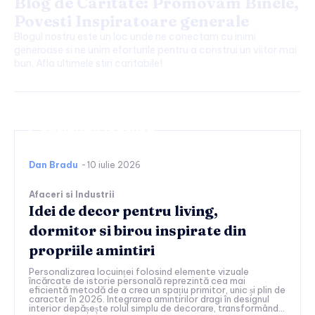
Blog de Caritate: Promovam Binele,
Povesti Inspiratoare generale
Blogul nostru este un loc unde ne conectam cu inimi
generoase si ne unim eforturile pentru a construi un viitor mai
bun. Afla ultimele stiri caritabile!
Continuați lectura
Dan Bradu
-
10 iulie 2026
Afaceri si Industrii
Idei de decor pentru living,
dormitor si birou inspirate din
propriile amintiri
Personalizarea locuinței folosind elemente vizuale
încărcate de istorie personală reprezintă cea mai
eficientă metodă de a crea un spațiu primitor, unic și plin de
caracter în 2026. Integrarea amintirilor dragi în designul
interior depășește rolul simplu de decorare, transformând...