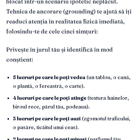
blocat într-un scenariu ipotetic neplăcut.
Tehnica de ancorare (grounding) te ajută să îți
readuci atenția în realitatea fizică imediată,
folosindu-te de cele cinci simțuri:
Privește în jurul tău și identifică în mod
conștient:
5 lucruri pe care le poți vedea
(un tablou, o cană,
o plantă, o fereastră, o carte).
4 lucruri pe care le poți atinge
(textura hainelor,
biroul rece, părul tău, podeaua).
3 lucruri pe care le poți auzi
(zgomotul traficului,
o pasăre, ticăitul unui ceas).
2 lucruri pe care le poți mirosi
(parfumul tău,