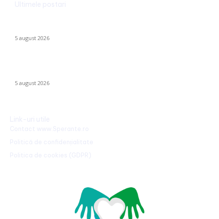
Ultimele postari
Ucraina implementează evacuarea a zeci de familii din
Kramatorsk: „Este o alegere complicată, dar esențială”
5 august 2026
Sorin Blejnar, acuzat de corupție, primește susținerea Curții de
Apel București, în ciuda recentei hotărâri a CJUE
5 august 2026
Link-uri utile
Contact www.Sperante.ro
Politică de confidențialitate
Politica de cookies (GDPR)