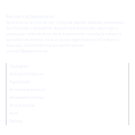
Bun venit la Sperante.ro !
Sperante.ro un site de știri / blog de noutăți, dedicat diseminării
de informații și actualități. Acesta oferă articole, reportaje și
analize pe teme diverse, de la evenimente curente la subiecte
specifice de interes. Este un spațiu digital pentru informare și
educație. Contactati-ne oricand la adresa:
contact@sperante.ro
Categorii
Afaceri si Industrii
Agricultura
Amenajare exterior
Amenajare interior
Arta si Istorie
Auto
Beauty