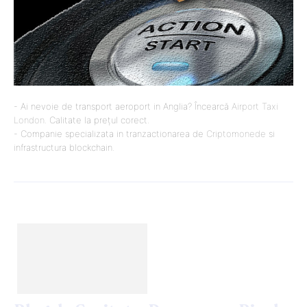
- Ai nevoie de transport aeroport in Anglia? Încearcă
Airport Taxi
London
. Calitate la prețul corect.
- Companie specializata in tranzactionarea de
Criptomonede
si
infrastructura blockchain.