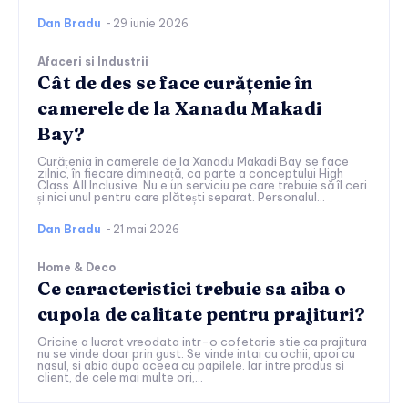
Dan Bradu
-
29 iunie 2026
Afaceri si Industrii
Cât de des se face curățenie în
camerele de la Xanadu Makadi
Bay?
Curățenia în camerele de la Xanadu Makadi Bay se face
zilnic, în fiecare dimineață, ca parte a conceptului High
Class All Inclusive. Nu e un serviciu pe care trebuie să îl ceri
și nici unul pentru care plătești separat. Personalul...
Dan Bradu
-
21 mai 2026
Home & Deco
Ce caracteristici trebuie sa aiba o
cupola de calitate pentru prajituri?
Oricine a lucrat vreodata intr-o cofetarie stie ca prajitura
nu se vinde doar prin gust. Se vinde intai cu ochii, apoi cu
nasul, si abia dupa aceea cu papilele. Iar intre produs si
client, de cele mai multe ori,...