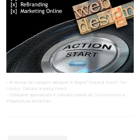
- Ai nevoie de transport aeroport in Anglia? Încearcă
Airport Taxi
London
. Calitate la prețul corect.
- Companie specializata in tranzactionarea de
Criptomonede
si
infrastructura blockchain.