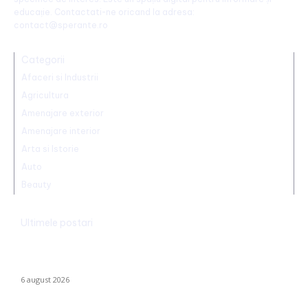
educație. Contactati-ne oricand la adresa:
contact@sperante.ro
Categorii
Afaceri si Industrii
Agricultura
Amenajare exterior
Amenajare interior
Arta si Istorie
Auto
Beauty
Ultimele postari
România declanșează proiectul pentru energia eoliană
offshore: Executivul sugerează șase regiuni maritime cu o
capacitate de peste 11 GW
6 august 2026