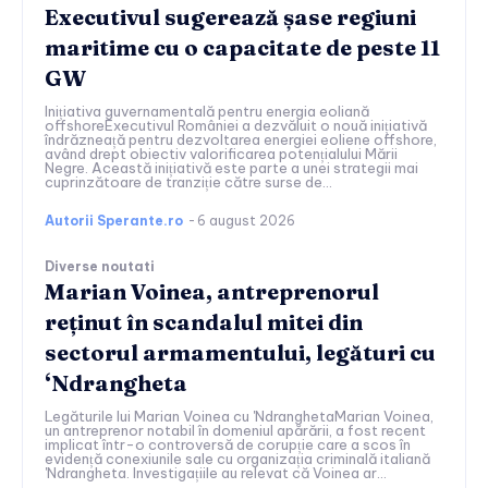
Executivul sugerează șase regiuni
maritime cu o capacitate de peste 11
GW
Inițiativa guvernamentală pentru energia eoliană
offshoreExecutivul României a dezvăluit o nouă inițiativă
îndrăzneață pentru dezvoltarea energiei eoliene offshore,
având drept obiectiv valorificarea potențialului Mării
Negre. Această inițiativă este parte a unei strategii mai
cuprinzătoare de tranziție către surse de...
Autorii Sperante.ro
-
6 august 2026
Diverse noutati
Marian Voinea, antreprenorul
reținut în scandalul mitei din
sectorul armamentului, legături cu
‘Ndrangheta
Legăturile lui Marian Voinea cu 'NdranghetaMarian Voinea,
un antreprenor notabil în domeniul apărării, a fost recent
implicat într-o controversă de corupție care a scos în
evidență conexiunile sale cu organizația criminală italiană
'Ndrangheta. Investigațiile au relevat că Voinea ar...