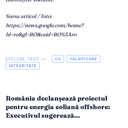
Sursa articol / foto:
https://news.google.com/home?
hl=ro&gl=RO&ceid=RO%3Aro
EXPLORE TAGS ⟶
CV
FALSIFICARE
INTEGRITATE
România declanșează proiectul
pentru energia eoliană offshore:
Executivul sugerează...