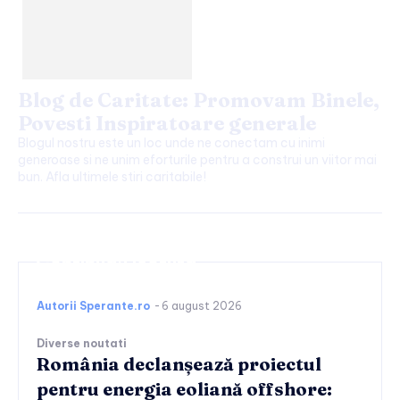
Blog de Caritate: Promovam Binele,
Povesti Inspiratoare generale
Blogul nostru este un loc unde ne conectam cu inimi
generoase si ne unim eforturile pentru a construi un viitor mai
bun. Afla ultimele stiri caritabile!
Continuați lectura
Autorii Sperante.ro
-
6 august 2026
Diverse noutati
România declanșează proiectul
pentru energia eoliană offshore: