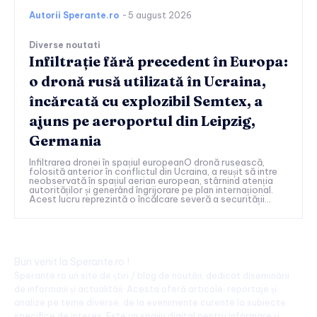
Autorii Sperante.ro
-
5 august 2026
Diverse noutati
Infiltrație fără precedent în Europa:
o dronă rusă utilizată în Ucraina,
încărcată cu explozibil Semtex, a
ajuns pe aeroportul din Leipzig,
Germania
Infiltrarea dronei în spațiul europeanO dronă rusească,
folosită anterior în conflictul din Ucraina, a reușit să intre
neobservată în spațiul aerian european, stârnind atenția
autorităților și generând îngrijorare pe plan internațional.
Acest lucru reprezintă o încălcare severă a securității...
Bun venit la Sperante.ro !
Sperante.ro un site de știri / blog de noutăți, dedicat diseminării
de informații și actualități. Acesta oferă articole, reportaje și
analize pe teme diverse, de la evenimente curente la subiecte
specifice de interes. Este un spațiu digital pentru informare și