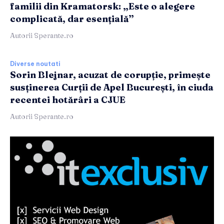
familii din Kramatorsk: „Este o alegere
complicată, dar esențială”
Autorii Sperante.ro
Diverse noutati
Sorin Blejnar, acuzat de corupție, primește
susținerea Curții de Apel București, în ciuda
recentei hotărâri a CJUE
Autorii Sperante.ro