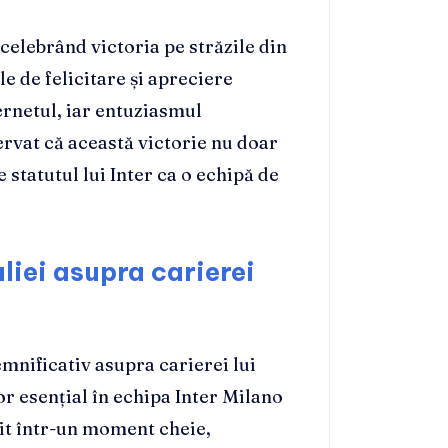
 celebrând victoria pe străzile din
le de felicitare și apreciere
ernetul, iar entuziasmul
ervat că această victorie nu doar
 statutul lui Inter ca o echipă de
liei asupra carierei
emnificativ asupra carierei lui
or esențial în echipa Inter Milano
nit într-un moment cheie,