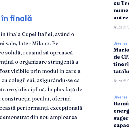
cu Tr
nume 
în finală
antre
Autorii 
în finala Cupei Italiei, având o
ei sale, Inter Milano. Pe
Diverse 
Mario
re solidă, reușind să oprească
de CF
nțină o organizare stringentă a
tineri
 fost vizibile prin modul în care a
tatălu
 cu colegii săi, asigurându-se că
Autorii 
rare și disciplină. În plus față de
Diverse 
n construcția jocului, oferind
Român
 Această performanță excepțională
energ
 a demonstrat din nou amploarea
suger
capac