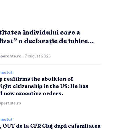
titatea individului care a
izat” o declarație de iubire...
Sperante.ro
-
7 august 2026
noutati
 reaffirms the abolition of
ight citizenship in the US: He has
d new executive orders.
Sperante.ro
noutati
, OUT de la CFR Cluj după calamitatea