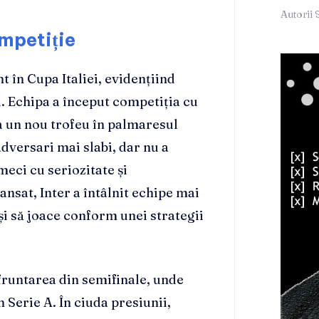
Autorii 
ompetiție
 în Cupa Italiei, evidențiind
i. Echipa a început competiția cu
a un nou trofeu în palmaresul
adversari mai slabi, dar nu a
eci cu seriozitate și
nsat, Inter a întâlnit echipe mai
și să joace conform unei strategii
fruntarea din semifinale, unde
n Serie A. În ciuda presiunii,