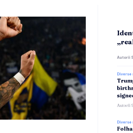
Iden
„real
Autorii 
Diverse 
Trump
birthr
signe
Autorii 
Diverse 
Folha