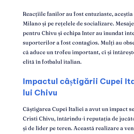
Reacțiile fanilor au fost entuziaste, aceștia
Milano și pe rețelele de socializare. Mesaje
pentru Chivu și echipa Inter au inundat int
suporterilor a fost contagios. Mulți au obs
că aduce un trofeu important, ci și întărește
elită în fotbalul italian.
Impactul câștigării Cupei Ita
lui Chivu
Câștigarea Cupei Italiei a avut un impact s
Cristi Chivu, întărindu-i reputația de jucăt
și de lider pe teren. Această realizare a ve