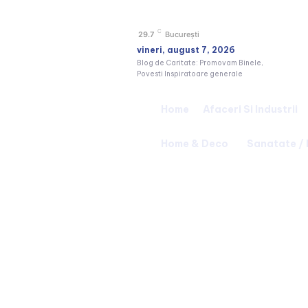
C
29.7
București
vineri, august 7, 2026
Blog de Caritate: Promovam Binele,
Povesti Inspiratoare generale
Home
Afaceri Si Industrii
Home & Deco
Sanatate /