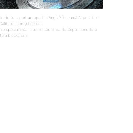
ie de transport aeroport in Anglia? Încearcă
Airport Taxi
 Calitate la prețul corect.
ie specializata in tranzactionarea de
Criptomonede
si
ctura blockchain.