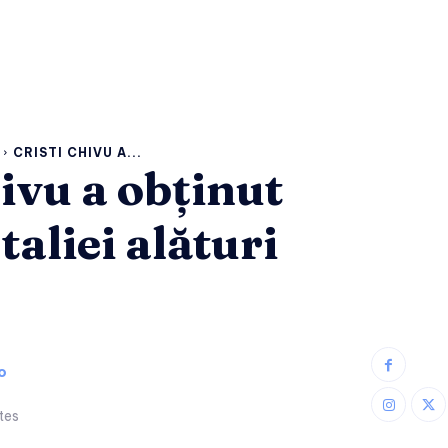
CRISTI CHIVU A...
hivu a obținut
taliei alături
o
tes