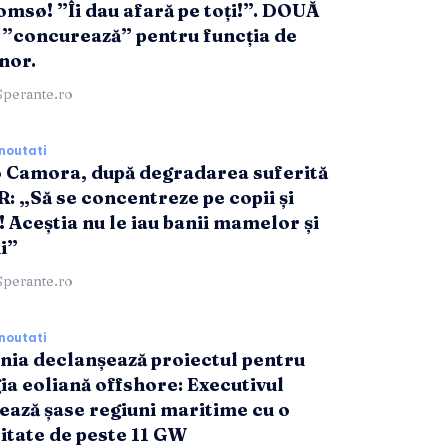
omsø! ”Îi dau afară pe toți!”. DOUĂ
”concurează” pentru funcția de
nor.
Sperante.ro
noutati
 Camora, după degradarea suferită
R: „Să se concentreze pe copii și
! Aceștia nu le iau banii mamelor și
i”
Sperante.ro
noutati
ia declanșează proiectul pentru
ia eoliană offshore: Executivul
ează șase regiuni maritime cu o
itate de peste 11 GW