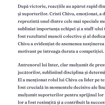
După victorie, reacțiile au apărut rapid din
și suporterilor. Cristi Chivu, emoționat, a 
reprezintă unul dintre cele mai speciale mo
subliniat importanța echipei și a staff-ului
fost rezultatul muncii colective și al dedic
Chivu a evidențiat de asemenea susținerea f
motivant pe întreaga durata a competiției.
Antrenorul lui Inter, clar mulțumit de prest
jucătorilor, subliniind disciplina și deter
El a menționat rolul lui Chivu ca lider pe t
fost crucială în momentele decisive ale fi
mulțumit suporterilor pentru sprijinul lor 
lor a fost resimțită și a contribuit la succes