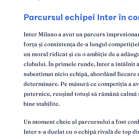
Parcursul echipei Inter în c
Inter Milano a avut un parcurs impresionant
forța și consistența de-a lungul competiție
un moral ridicat și cu o ambiție de a adăug
clubului. În primele runde, Inter a întâlnit 
subestimat nicio echipă, abordând fiecare m
determinare. Pe măsură ce competiția a ava
puternice, reușind totuși să rămână calmă 
bine stabilite.
Un moment cheie al parcursului a fost con
Inter s-a duelat cu o echipă rivală de top di