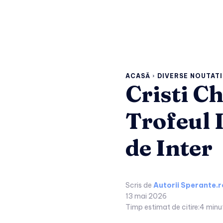
ACASĂ
DIVERSE NOUTATI
Cristi C
Trofeul I
de Inter
Scris de
Autorii Sperante.r
13 mai 2026
Timp estimat de citire:
4
minu