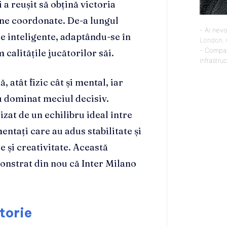
a reușit să obțină victoria
bine coordonate. De-a lungul
- Ai nevo
ce inteligente, adaptându-se în
London
.
- Compan
 calitățile jucătorilor săi.
infrastru
, atât fizic cât și mental, iar
au dominat meciul decisiv.
izat de un echilibru ideal între
entați care au adus stabilitate și
e și creativitate. Această
monstrat din nou că Inter Milano
ctorie