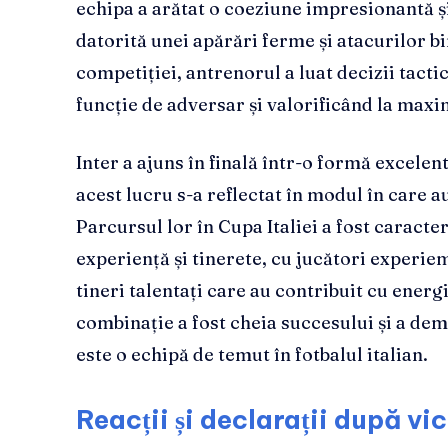
echipa a arătat o coeziune impresionantă și 
datorită unei apărări ferme și atacurilor 
competiției, antrenorul a luat decizii tacti
funcție de adversar și valorificând la maxim
Inter a ajuns în finală într-o formă excelentă
acest lucru s-a reflectat în modul în care 
Parcursul lor în Cupa Italiei a fost caracter
experiență și tinerete, cu jucători experiem
tineri talentați care au contribuit cu energi
combinație a fost cheia succesului și a de
este o echipă de temut în fotbalul italian.
Reacții și declarații după vi