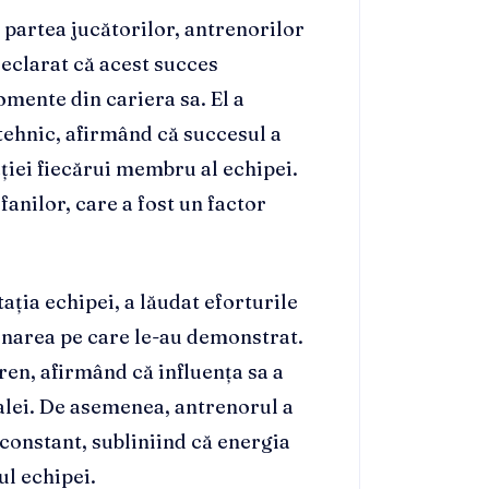
 partea jucătorilor, antrenorilor
declarat că acest succes
mente din cariera sa. El a
 tehnic, afirmând că succesul a
ației fiecărui membru al echipei.
anilor, care a fost un factor
ația echipei, a lăudat eforturile
minarea pe care le-au demonstrat.
eren, afirmând că influența sa a
nalei. De asemenea, antrenorul a
constant, subliniind că energia
ul echipei.