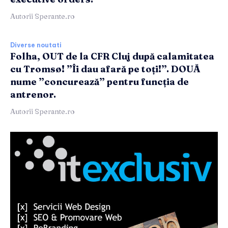
Autorii Sperante.ro
Diverse noutati
Folha, OUT de la CFR Cluj după calamitatea
cu Tromsø! ”Îi dau afară pe toți!”. DOUĂ
nume ”concurează” pentru funcția de
antrenor.
Autorii Sperante.ro