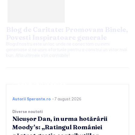
Blog de Caritate: Promovam Binele,
Povesti Inspiratoare generale
Blogul nostru este un loc unde ne conectam cu inimi
generoase si ne unim eforturile pentru a construi un viitor mai
bun. Afla ultimele stiri caritabile!
Continuați lectura
Autorii Sperante.ro
-
7 august 2026
Diverse noutati
Nicușor Dan, în urma hotărârii
Moody’s: „Ratingul României