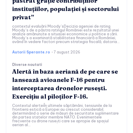
păstrat grație contribuțiilor
instituțiilor, populației și sectorului
privat”
contextul evaluării Moody’sDecizia agenției de rating
Moody’s de a păstra ratingul României este rezultatul unei
analize amănunțite a situației economice și politice a țării.
Moody’s a examinată stabilitatea financiară a României,
având în vedere factori precum strategia fiscală, datoria...
Autorii Sperante.ro
-
7 august 2026
Diverse noutati
Alertă în baza aeriană de pe care se
lansează avioanele F-16 pentru
interceptarea dronelor rusești.
Exercițiu al piloților F-16.
Contextul alerteiÎn ultimele săptămâni, tensiunile de la
frontiera estică a Europei au crescut considerabil,
determinând o serie de măsuri de securitate suplimentare
din partea statelor membre NATO. Evenimentele
frecvente cu drone rusești care se apropie de spațiul
aerian al...