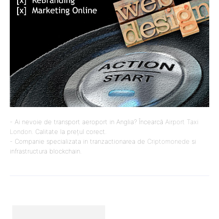
- Ai nevoie de transport aeroport in Anglia? Încearcă
Airport Taxi
London
. Calitate la prețul corect.
- Companie specializata in tranzactionarea de
Criptomonede
si
infrastructura blockchain.