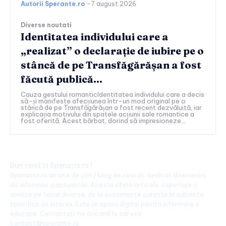
Autorii Sperante.ro
-
7 august 2026
Diverse noutati
Identitatea individului care a
„realizat” o declarație de iubire pe o
stâncă de pe Transfăgărășan a fost
făcută publică…
Cauza gestului romanticIdentitatea individului care a decis
să-și manifeste afecțiunea într-un mod original pe o
stâncă de pe Transfăgărășan a fost recent dezvăluită, iar
explicația motivului din spatele acțiunii sale romantice a
fost oferită. Acest bărbat, dorind să impresioneze...
Bun venit la Sperante.ro !
Sperante.ro un site de știri / blog de noutăți, dedicat diseminării
de informații și actualități. Acesta oferă articole, reportaje și
analize pe teme diverse, de la evenimente curente la subiecte
specifice de interes. Este un spațiu digital pentru informare și
educație. Contactati-ne oricand la adresa:
contact@sperante.ro