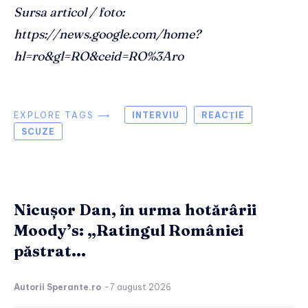
Sursa articol / foto:
https://news.google.com/home?
hl=ro&gl=RO&ceid=RO%3Aro
EXPLORE TAGS ⟶
INTERVIU
REACȚIE
SCUZE
Nicușor Dan, în urma hotărârii
Moody’s: „Ratingul României
păstrat...
Autorii Sperante.ro
-
7 august 2026