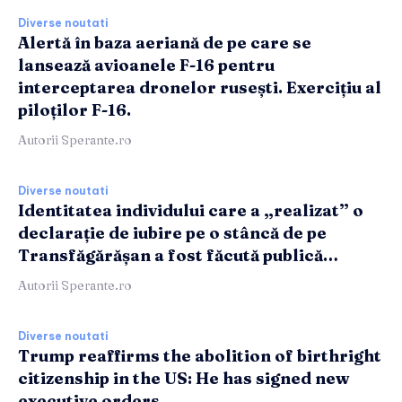
Diverse noutati
Alertă în baza aeriană de pe care se
lansează avioanele F-16 pentru
interceptarea dronelor rusești. Exercițiu al
piloților F-16.
Autorii Sperante.ro
Diverse noutati
Identitatea individului care a „realizat” o
declarație de iubire pe o stâncă de pe
Transfăgărășan a fost făcută publică…
Autorii Sperante.ro
Diverse noutati
Trump reaffirms the abolition of birthright
citizenship in the US: He has signed new
executive orders.