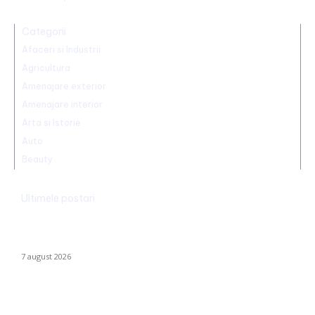
Categorii
Afaceri si Industrii
Agricultura
Amenajare exterior
Amenajare interior
Arta si Istorie
Auto
Beauty
Ultimele postari
Nicușor Dan, în urma hotărârii Moody’s: „Ratingul României
păstrat grație contribuțiilor instituțiilor, populației și sectorului
privat”
7 august 2026
Alertă în baza aeriană de pe care se lansează avioanele F-16
pentru interceptarea dronelor rusești. Exercițiu al piloților F-16.