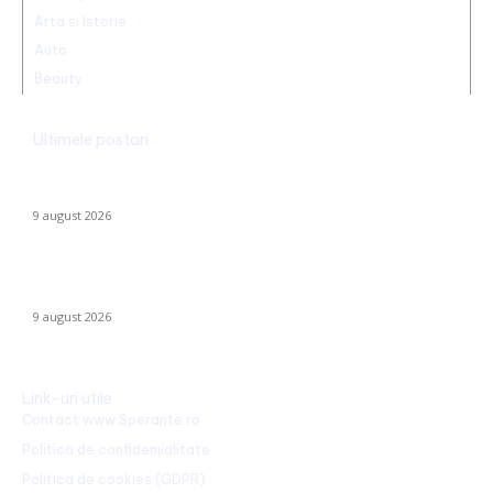
Arta si Istorie
Auto
Beauty
Ultimele postari
Realizare excepțională! Ștefania Uță, campioană mondială U20
la 400 de metri obstacole
9 august 2026
Cum se risipesc resursele în sistemul sanitar. Directorul CNAS:
„Am realizat că au omis să întrebe dacă…
9 august 2026
Link-uri utile
Contact www.Sperante.ro
Politică de confidențialitate
Politica de cookies (GDPR)