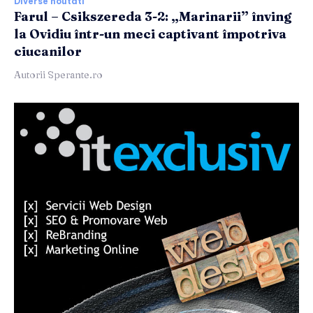
Diverse noutati
Farul – Csikszereda 3-2: „Marinarii” înving
la Ovidiu într-un meci captivant împotriva
ciucanilor
Autorii Sperante.ro