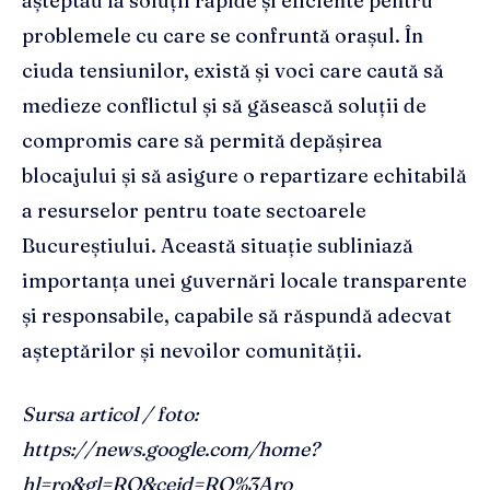
așteptau la soluții rapide și eficiente pentru
problemele cu care se confruntă orașul. În
ciuda tensiunilor, există și voci care caută să
medieze conflictul și să găsească soluții de
compromis care să permită depășirea
blocajului și să asigure o repartizare echitabilă
a resurselor pentru toate sectoarele
Bucureștiului. Această situație subliniază
importanța unei guvernări locale transparente
și responsabile, capabile să răspundă adecvat
așteptărilor și nevoilor comunității.
Sursa articol / foto:
https://news.google.com/home?
hl=ro&gl=RO&ceid=RO%3Aro