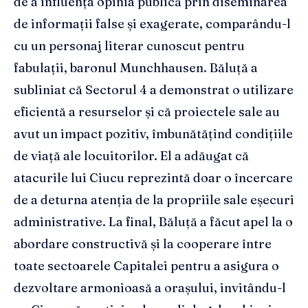
de a influența opinia publică prin diseminarea
de informații false și exagerate, comparându-l
cu un personaj literar cunoscut pentru
fabulații, baronul Munchhausen. Băluță a
subliniat că Sectorul 4 a demonstrat o utilizare
eficientă a resurselor și că proiectele sale au
avut un impact pozitiv, îmbunătățind condițiile
de viață ale locuitorilor. El a adăugat că
atacurile lui Ciucu reprezintă doar o încercare
de a deturna atenția de la propriile sale eșecuri
administrative. La final, Băluță a făcut apel la o
abordare constructivă și la cooperare între
toate sectoarele Capitalei pentru a asigura o
dezvoltare armonioasă a orașului, invitându-l