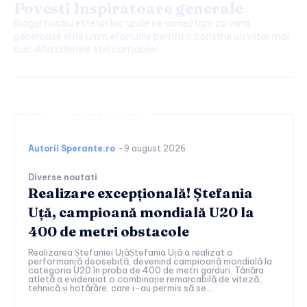
Povesti Inspiratoare generale
Blogul nostru este un loc unde ne conectam cu inimi
generoase si ne unim eforturile pentru a construi un viitor mai
bun. Afla ultimele stiri caritabile!
Continuați lectura
Autorii Sperante.ro
-
9 august 2026
Diverse noutati
Realizare excepțională! Ștefania
Uță, campioană mondială U20 la
400 de metri obstacole
Realizarea Ștefaniei UțăȘtefania Uță a realizat o
performanță deosebită, devenind campioană mondială la
categoria U20 în proba de 400 de metri garduri. Tânăra
atletă a evidențiat o combinație remarcabilă de viteză,
tehnică și hotărâre, care i-au permis să se...