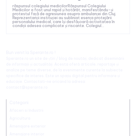
răspunsul colegiului medicilorRăspunsul Colegiului
Medicilor a fost unul rapid și hotărât, manifestându-și
protestul față de agresiunea asupra ambulanței din Cluj.
Reprezentanții instituției au subliniat esența protejării
personalului medical, care își desfășoară activitatea în
condiții adesea complicate și riscante. Colegiul...
Bun venit la Sperante.ro !
Sperante.ro un site de știri / blog de noutăți, dedicat diseminării
de informații și actualități. Acesta oferă articole, reportaje și
analize pe teme diverse, de la evenimente curente la subiecte
specifice de interes. Este un spațiu digital pentru informare și
educație. Contactati-ne oricand la adresa:
contact@sperante.ro
Categorii
Afaceri si Industrii
Agricultura
Amenajare exterior
Amenajare interior