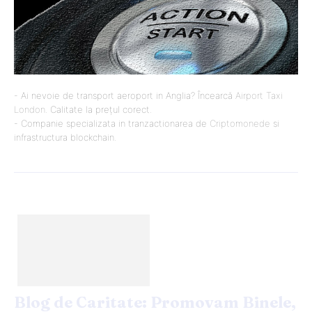
- Ai nevoie de transport aeroport in Anglia? Încearcă
Airport Taxi
London
. Calitate la prețul corect.
- Companie specializata in tranzactionarea de
Criptomonede
si
infrastructura blockchain.
Blog de Caritate: Promovam Binele,