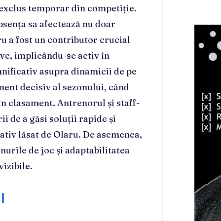
 exclus temporar din competiție.
absența sa afectează nu doar
ru a fost un contributor crucial
sive, implicându-se activ în
nificativ asupra dinamicii de pe
ent decisiv al sezonului, când
în clasament. Antrenorul și staff-
i de a găsi soluții rapide și
cativ lăsat de Olaru. De asemenea,
anurile de joc și adaptabilitatea
vizibile.
l