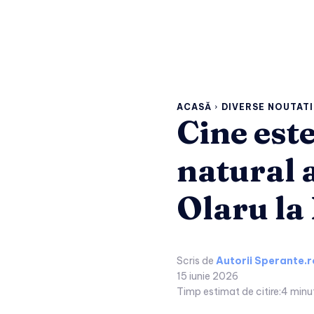
ACASĂ
DIVERSE NOUTATI
Cine est
natural a
Olaru la
Scris de
Autorii Sperante.r
15 iunie 2026
Timp estimat de citire:
4
minu