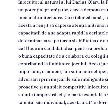
Înlocuitorul natural al lui Darius Olaru la 
un potențial promițător, care a demonstrat 
meciurile anterioare. Cu o tehnică bună și 
acesta a reușit să capteze atenția antrenoril
capacității de a se adapta rapid la cerințel
determinarea sa pe teren și abilitatea de a 
ce îl face un candidat ideal pentru a prelua
o bună capacitate de a colabora cu colegii s
contribuind la fluiditatea jocului. Acest j
important, ci aduce și un suflu nou echipei,
adversarii prin mișcările sale inteligente și
proactive și un spirit competitiv, înlocuito
soluție temporară, ci și o parte esențială a 
talentul său individual, acesta arată o dorin