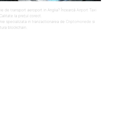
ie de transport aeroport in Anglia? Încearcă
Airport Taxi
 Calitate la prețul corect.
ie specializata in tranzactionarea de
Criptomonede
si
ctura blockchain.