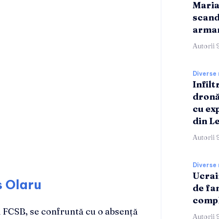
Maria
scand
armam
Autorii 
Diverse 
Infilt
dronă
cu ex
din L
Autorii 
Diverse 
Ucrai
s Olaru
de fa
compl
i FCSB, se confruntă cu o absență
Autorii 