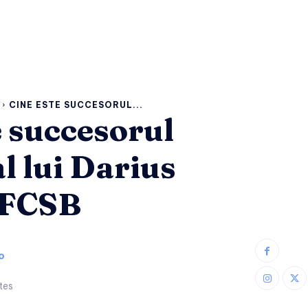
CINE ESTE SUCCESORUL...
e succesorul
l lui Darius
 FCSB
o
tes