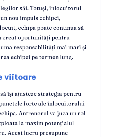
egilor săi. Totuși, înlocuitorul
e un nou impuls echipei,
locuit, echipa poate continua să
 a creat oportunități pentru
suma responsabilități mai mari și
rirea echipei pe termen lung.
 viitoare
să își ajusteze strategia pentru
unctele forte ale înlocuitorului
 echipă. Antrenorul va juca un rol
 exploata la maxim potențialul
aru. Acest lucru presupune