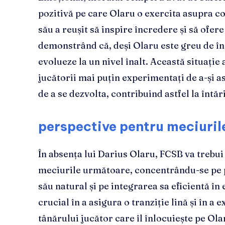
pozitivă pe care Olaru o exercita asupra col
său a reușit să inspire încredere și să ofer
demonstrând că, deși Olaru este greu de în
evolueze la un nivel înalt. Această situație
jucătorii mai puțin experimentați de a-și a
de a se dezvolta, contribuind astfel la întă
perspective pentru meciurile
În absența lui Darius Olaru, FCSB va trebui 
meciurile următoare, concentrându-se pe p
său natural și pe integrarea sa eficientă în
crucial în a asigura o tranziție lină și în a
tânărului jucător care îl înlocuiește pe Ol