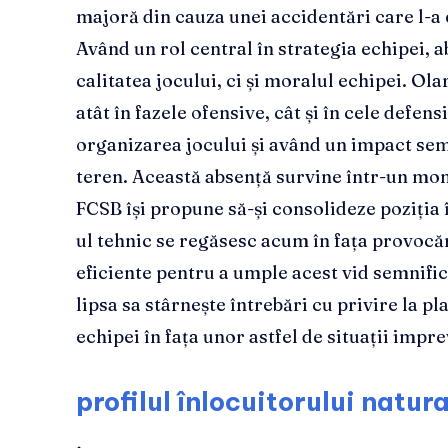
majoră din cauza unei accidentări care l-a
Având un rol central în strategia echipei, 
calitatea jocului, ci și moralul echipei. Ola
atât în fazele ofensive, cât și în cele defen
organizarea jocului și având un impact sem
teren. Această absență survine într-un mom
FCSB își propune să-și consolideze poziția 
ul tehnic se regăsesc acum în fața provocări
eficiente pentru a umple acest vid semnifi
lipsa sa stârnește întrebări cu privire la pl
echipei în fața unor astfel de situații impre
profilul înlocuitorului natura