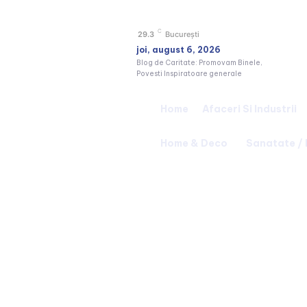
C
29.3
București
joi, august 6, 2026
Blog de Caritate: Promovam Binele,
Povesti Inspiratoare generale
Home
Afaceri Si Industrii
Home & Deco
Sanatate /