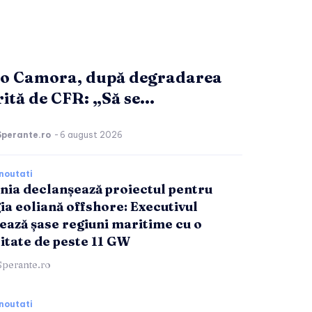
o Camora, după degradarea
ită de CFR: „Să se...
Sperante.ro
-
6 august 2026
noutati
ia declanșează proiectul pentru
ia eoliană offshore: Executivul
ează șase regiuni maritime cu o
itate de peste 11 GW
Sperante.ro
noutati