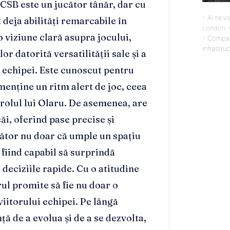
FCSB este un jucător tânăr, dar cu
- Ai nevo
deja abilități remarcabile în
London
.
o viziune clară asupra jocului,
- Compan
infrastru
or datorită versatilității sale și a
e echipei. Este cunoscut pentru
menține un ritm alert de joc, ceea
 rolul lui Olaru. De asemenea, are
ăi, oferind pase precise și
ucător nu doar că umple un spațiu
 fiind capabil să surprindă
 deciziile rapide. Cu o atitudine
rul promite să fie nu doar o
viitorului echipei. Pe lângă
ță de a evolua și de a se dezvolta,