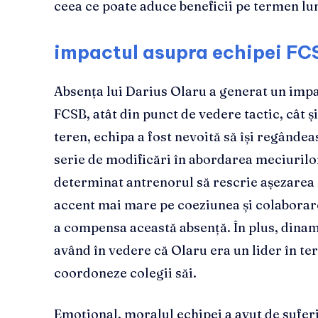
ceea ce poate aduce beneficii pe termen l
impactul asupra echipei FC
Absența lui Darius Olaru a generat un impa
FCSB, atât din punct de vedere tactic, cât ș
teren, echipa a fost nevoită să își regândeas
serie de modificări în abordarea meciurilor.
determinat antrenorul să rescrie așezarea ș
accent mai mare pe coeziunea și colaborare
a compensa această absență. În plus, dinami
având în vedere că Olaru era un lider în ter
coordoneze colegii săi.
Emoțional, moralul echipei a avut de suferi