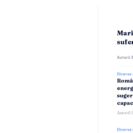
Mari
sufer
Autorii 
Diverse 
Român
energ
suger
capac
Autorii 
Diverse 