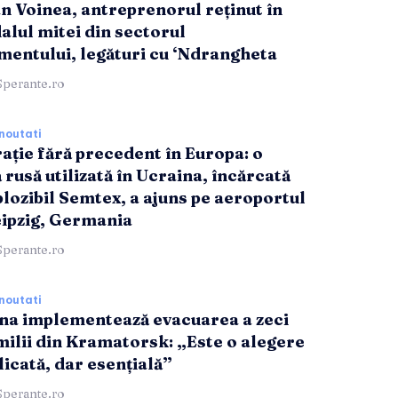
n Voinea, antreprenorul reținut în
alul mitei din sectorul
entului, legături cu ‘Ndrangheta
Sperante.ro
noutati
rație fără precedent în Europa: o
 rusă utilizată în Ucraina, încărcată
plozibil Semtex, a ajuns pe aeroportul
eipzig, Germania
Sperante.ro
noutati
na implementează evacuarea a zeci
milii din Kramatorsk: „Este o alegere
icată, dar esențială”
Sperante.ro