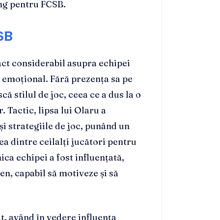
ung pentru FCSB.
SB
ct considerabil asupra echipei
i emoțional. Fără prezența sa pe
că stilul de joc, ceea ce a dus la o
 Tactic, lipsa lui Olaru a
i strategiile de joc, punând un
a dintre ceilalți jucători pentru
ca echipei a fost influențată,
en, capabil să motiveze și să
t, având în vedere influența