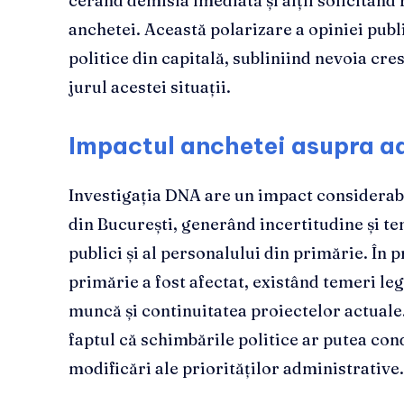
cerând demisia imediată și alții solicitând 
anchetei. Această polarizare a opiniei publi
politice din capitală, subliniind nevoia cres
jurul acestei situații.
Impactul anchetei asupra ad
Investigația DNA are un impact considerabi
din București, generând incertitudine și te
publici și al personalului din primărie. În 
primărie a fost afectat, existând temeri leg
muncă și continuitatea proiectelor actuale.
faptul că schimbările politice ar putea con
modificări ale priorităților administrative.