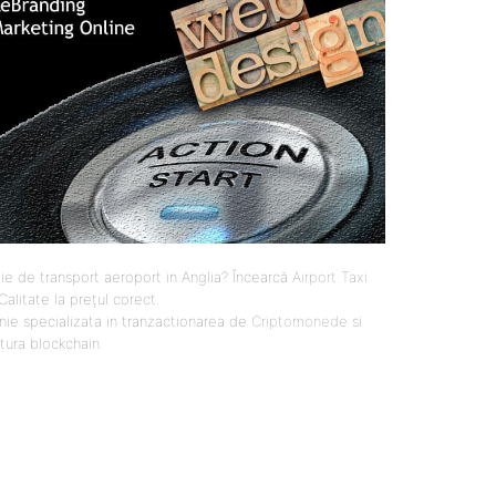
ie de transport aeroport in Anglia? Încearcă
Airport Taxi
 Calitate la prețul corect.
ie specializata in tranzactionarea de
Criptomonede
si
ctura blockchain.