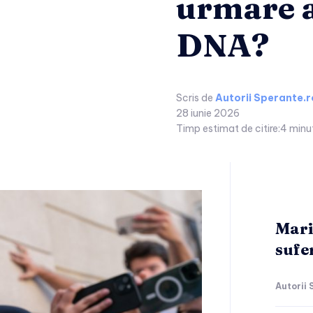
urmare a
DNA?
Scris de
Autorii Sperante.r
28 iunie 2026
Timp estimat de citire:
4
minu
Mari
sufer
Autorii 