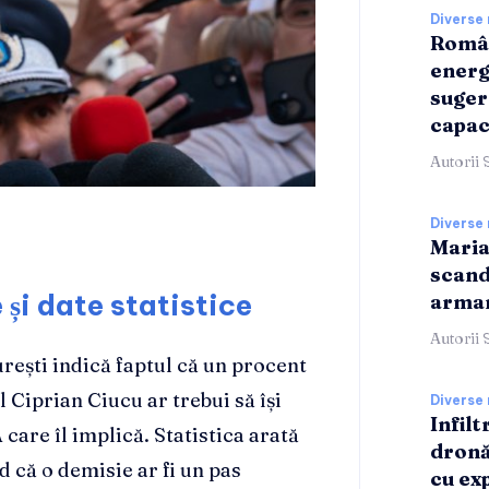
Diverse 
Român
energ
suger
capac
Autorii 
Diverse 
Maria
scand
 și date statistice
armam
Autorii 
rești indică faptul că un procent
 Ciprian Ciucu ar trebui să își
Diverse 
Infilt
care îl implică. Statistica arată
dronă
 că o demisie ar fi un pas
cu ex