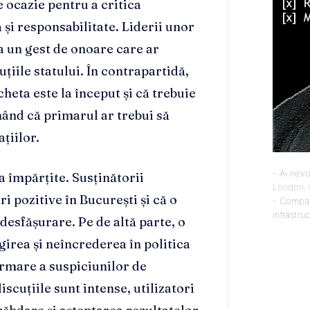
e ocazie pentru a critica
și responsabilitate. Liderii unor
a un gest de onoare care ar
uțiile statului. În contrapartidă,
heta este la început și că trebuie
ând că primarul ar trebui să
țiilor.
- Ai nevo
a împărțite. Susținătorii
London
.
i pozitive în București și că o
- Compan
infrastru
desfășurare. Pe de altă parte, o
irea și neîncrederea în politica
rmare a suspiciunilor de
discuțiile sunt intense, utilizatori