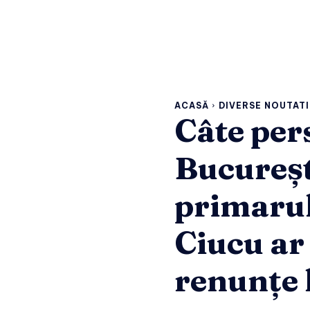
ACASĂ
DIVERSE NOUTATI
Câte per
Bucureșt
primarul
Ciucu ar
renunțe 