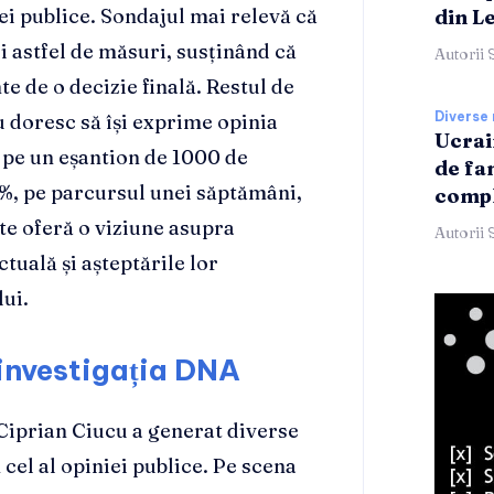
ei publice. Sondajul mai relevă că
din L
 astfel de măsuri, susținând că
Autorii 
te de o decizie finală. Restul de
Diverse 
u doresc să își exprime opinia
Ucrai
t pe un eșantion de 1000 de
de fa
%, pe parcursul unei săptămâni,
compl
te oferă o viziune asupra
Autorii 
tuală și așteptările lor
lui.
a investigația DNA
 Ciprian Ciucu a generat diverse
n cel al opiniei publice. Pe scena