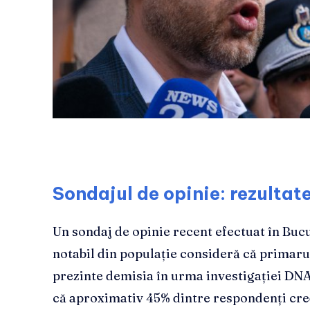
Sondajul de opinie: rezultate
Un sondaj de opinie recent efectuat în Bucu
notabil din populație consideră că primarul
prezinte demisia în urma investigației DNA 
că aproximativ 45% dintre respondenți cred