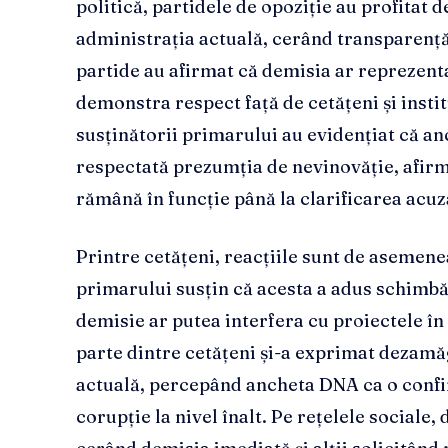
politică, partidele de opoziție au profitat d
administrația actuală, cerând transparență 
partide au afirmat că demisia ar reprezent
demonstra respect față de cetățeni și instit
susținătorii primarului au evidențiat că anc
respectată prezumția de nevinovăție, afirm
rămână în funcție până la clarificarea acuza
Printre cetățeni, reacțiile sunt de asemene
primarului susțin că acesta a adus schimbăr
demisie ar putea interfera cu proiectele în 
parte dintre cetățeni și-a exprimat dezamăg
actuală, percepând ancheta DNA ca o confi
corupție la nivel înalt. Pe rețelele sociale, 