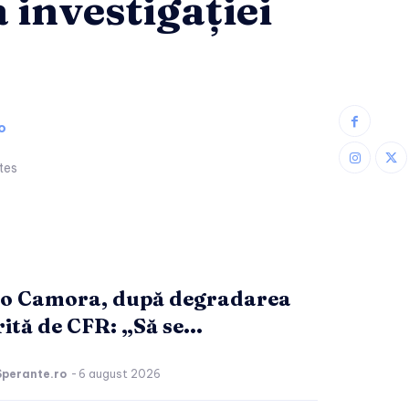
 investigației
o
tes
o Camora, după degradarea
ită de CFR: „Să se...
Sperante.ro
-
6 august 2026