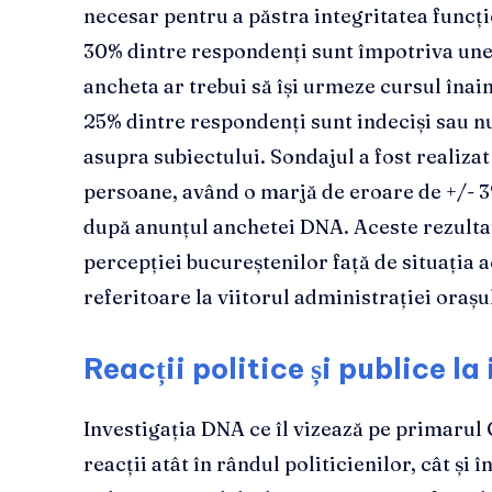
necesar pentru a păstra integritatea funcți
30% dintre respondenți sunt împotriva unei
ancheta ar trebui să își urmeze cursul înain
25% dintre respondenți sunt indeciși sau n
asupra subiectului. Sondajul a fost realiza
persoane, având o marjă de eroare de +/- 3
după anunțul anchetei DNA. Aceste rezulta
percepției bucureștenilor față de situația ac
referitoare la viitorul administrației orașu
Reacții politice și publice l
Investigația DNA ce îl vizează pe primarul
reacții atât în rândul politicienilor, cât și î