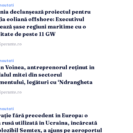
noutati
ia declanșează proiectul pentru
ia eoliană offshore: Executivul
ează șase regiuni maritime cu o
itate de peste 11 GW
Sperante.ro
noutati
n Voinea, antreprenorul reținut în
alul mitei din sectorul
entului, legături cu ‘Ndrangheta
Sperante.ro
noutati
rație fără precedent în Europa: o
 rusă utilizată în Ucraina, încărcată
plozibil Semtex, a ajuns pe aeroportul