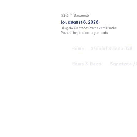
C
29.3
București
joi, august 6, 2026
Blog de Caritate: Promovam Binele,
Povesti Inspiratoare generale
Home
Afaceri Si Industrii
Home & Deco
Sanatate /