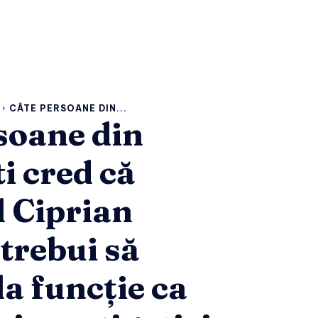
CÂTE PERSOANE DIN...
soane din
i cred că
 Ciprian
 trebui să
la funcție ca