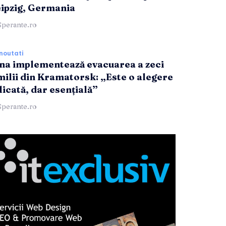
eipzig, Germania
Sperante.ro
noutati
na implementează evacuarea a zeci
milii din Kramatorsk: „Este o alegere
icată, dar esențială”
Sperante.ro