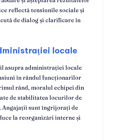
răbdare și așteptarea rezultatelor
ce reflectă tensiunile sociale și
cută de dialog și clarificare în
ministrației locale
l asupra administrației locale
nsiuni în rândul funcționarilor
primul rând, moralul echipei din
ate de stabilitatea locurilor de
 Angajații sunt îngrijorați de
duce la reorganizări interne și