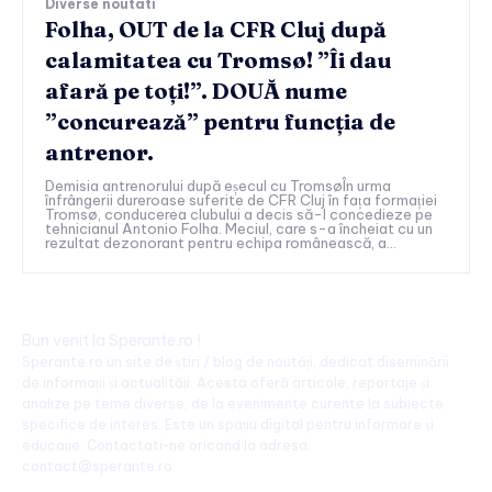
Diverse noutati
Folha, OUT de la CFR Cluj după
calamitatea cu Tromsø! ”Îi dau
afară pe toți!”. DOUĂ nume
”concurează” pentru funcția de
antrenor.
Demisia antrenorului după eșecul cu TromsøÎn urma
înfrângerii dureroase suferite de CFR Cluj în fața formației
Tromsø, conducerea clubului a decis să-l concedieze pe
tehnicianul Antonio Folha. Meciul, care s-a încheiat cu un
rezultat dezonorant pentru echipa românească, a...
Bun venit la Sperante.ro !
Sperante.ro un site de știri / blog de noutăți, dedicat diseminării
de informații și actualități. Acesta oferă articole, reportaje și
analize pe teme diverse, de la evenimente curente la subiecte
specifice de interes. Este un spațiu digital pentru informare și
educație. Contactati-ne oricand la adresa:
contact@sperante.ro