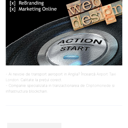
- Ai nevoie de transport aeroport in Anglia? Încearcă
Airport Taxi
London
. Calitate la prețul corect.
- Companie specializata in tranzactionarea de
Criptomonede
si
infrastructura blockchain.