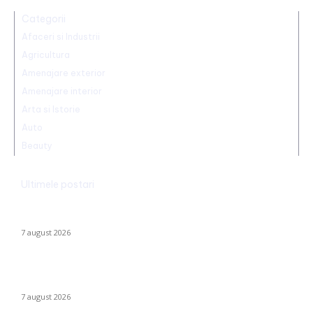
Categorii
Afaceri si Industrii
Agricultura
Amenajare exterior
Amenajare interior
Arta si Istorie
Auto
Beauty
Ultimele postari
Identitatea individului care a „realizat” o declarație de iubire pe
o stâncă de pe Transfăgărășan a fost făcută publică…
7 august 2026
Trump reaffirms the abolition of birthright citizenship in the US:
He has signed new executive orders.
7 august 2026