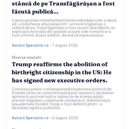
stâncă de pe Transfăgărășan a fost
făcută publică…
Cauza gestului romanticIdentitatea individului care a decis
să-și manifeste afecțiunea într-un mod original pe o
stâncă de pe Transfăgărășan a fost recent dezvăluită, iar
explicația motivului din spatele acțiunii sale romantice a
fost oferită. Acest bărbat, dorind să impresioneze...
Autorii Sperante.ro
-
7 august 2026
Diverse noutati
Trump reaffirms the abolition of
birthright citizenship in the US: He
has signed new executive orders.
Contextul politic contemporanActualitatea politică din
Statele Unite se caracterizează prin tensiuni și dezbateri
aprinse în jurul mai multor subiecte de interes public,
precum imigrarea și drepturile cetățenești. Administrația
președintelui Donald Trump a fost definită printr-o
abordare rigidă a politicilor...
Autorii Sperante.ro
-
6 august 2026