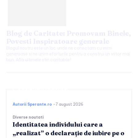
Blog de Caritate: Promovam Binele,
Povesti Inspiratoare generale
Blogul nostru este un loc unde ne conectam cu inimi
generoase si ne unim eforturile pentru a construi un viitor mai
bun. Afla ultimele stiri caritabile!
Continuați lectura
Autorii Sperante.ro
-
7 august 2026
Diverse noutati
Identitatea individului care a
„realizat” o declarație de iubire pe o