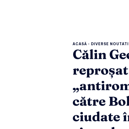
ACASĂ
DIVERSE NOUTATI
Călin Ge
reproșat
„antiro
către Bo
ciudate 