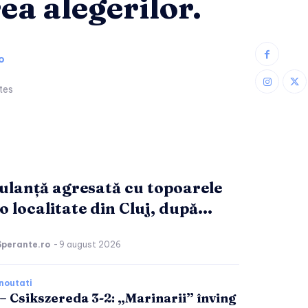
ea alegerilor.
o
tes
lanță agresată cu topoarele
o localitate din Cluj, după...
Sperante.ro
-
9 august 2026
noutati
 – Csikszereda 3-2: „Marinarii” înving