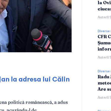
la Ov
ciuca
Autorii 
Diverse 
CFR C
Șumud
infor
Autorii 
Diverse 
Radu 
an la adresa lui Călin
metod
Are s
Autorii 
cena politică românească, a adus
cu, acuzându-l de