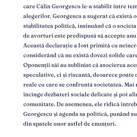
care Călin Georgescu le-a stabilit între te
alegerilor. Georgescu a sugerat că există o 
stabilitatea politică, insinuând că o soci
de avorturi este predispusă să accepte anu
Această declarație a fost primită cu neîncre
considerând că nu există dovezi solide care 
Oponenții săi au subliniat că asocierea ace
speculative, ci și riscantă, deoarece poate
reale cu care se confruntă societatea. Mai m
încinge dezbateri sociale delicate și pot al
comunitate. De asemenea, ele ridică întrebăr
Georgescu și agenda sa politică, punând su
din spatele unor astfel de enunțuri.