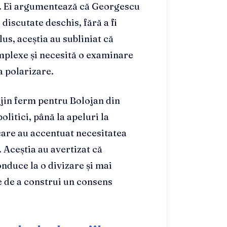
t. Ei argumentează că Georgescu
discutate deschis, fără a fi
us, aceștia au subliniat că
omplexe și necesită o examinare
a polarizare.
rijin ferm pentru Bolojan din
olitici, până la apeluri la
 care au accentuat necesitatea
 Aceștia au avertizat că
onduce la o divizare și mai
e de a construi un consens