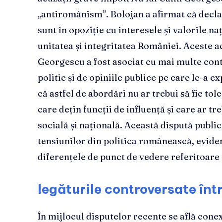
„antiromânism”. Bolojan a afirmat că declar
sunt în opoziție cu interesele și valorile na
unitatea și integritatea României. Aceste ac
Georgescu a fost asociat cu mai multe cont
politic și de opiniile publice pe care le-a 
că astfel de abordări nu ar trebui să fie tol
care dețin funcții de influență și care ar 
socială și națională. Această dispută public
tensiunilor din politica românească, eviden
diferențele de punct de vedere referitoare la
legăturile controversate într
În mijlocul disputelor recente se află cone