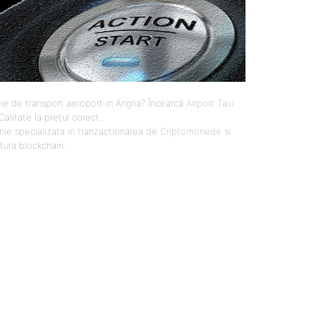
ie de transport aeroport in Anglia? Încearcă
Airport Taxi
 Calitate la prețul corect.
ie specializata in tranzactionarea de
Criptomonede
si
ctura blockchain.