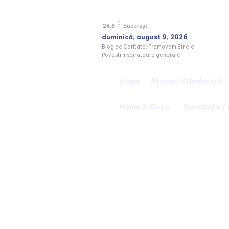
C
24.8
București
duminică, august 9, 2026
Blog de Caritate: Promovam Binele,
Povesti Inspiratoare generale
Home
Afaceri Si Industrii
Home & Deco
Sanatate /