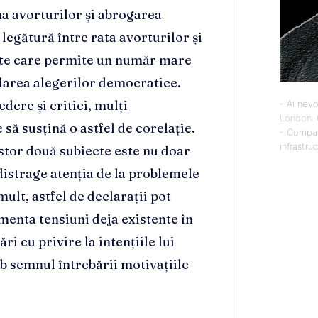
ma avorturilor și abrogarea
legătură între rata avorturilor și
etate care permite un număr mare
larea alegerilor democratice.
dere și critici, mulți
- Ai nevo
London
.
să susțină o astfel de corelație.
- Compan
infrastru
stor două subiecte este nu doar
 distrage atenția de la problemele
ult, astfel de declarații pot
imenta tensiuni deja existente în
i cu privire la intențiile lui
b semnul întrebării motivațiile