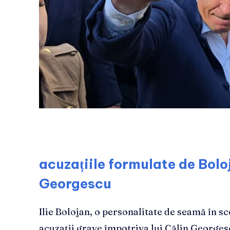
acuzațiile formulate de Boloj
Georgescu
Ilie Bolojan, o personalitate de seamă în s
acuzații grave împotriva lui Călin Georges