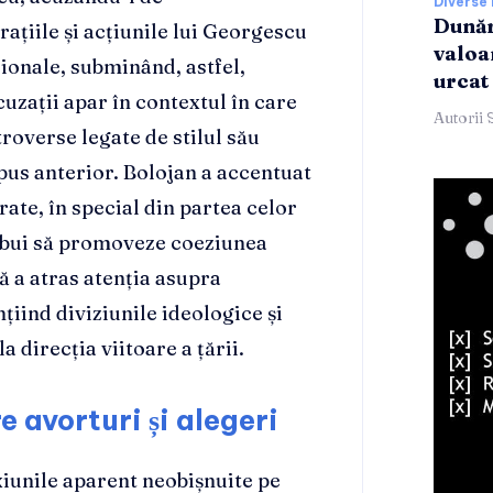
Diverse 
Dunăr
ațiile și acțiunile lui Georgescu
valoar
ționale, subminând, astfel,
urcat 
uzații apar în contextul în care
Autorii 
roverse legate de stilul său
expus anterior. Bolojan a accentuat
erate, în special din partea celor
trebui să promoveze coeziunea
ă a atras atenția asupra
țiind diviziunile ideologice și
 direcția viitoare a țării.
e avorturi și alegeri
xiunile aparent neobișnuite pe