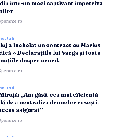
idiu într-un meci captivant împotriva
nilor
Sperante.ro
noutati
luj a încheiat un contract cu Marius
ică » Declarațiile lui Varga și toate
mațiile despre acord.
Sperante.ro
noutati
Miruță: „Am găsit cea mai eficientă
ă de a neutraliza dronelor rusești.
ucces asigurat”
Sperante.ro