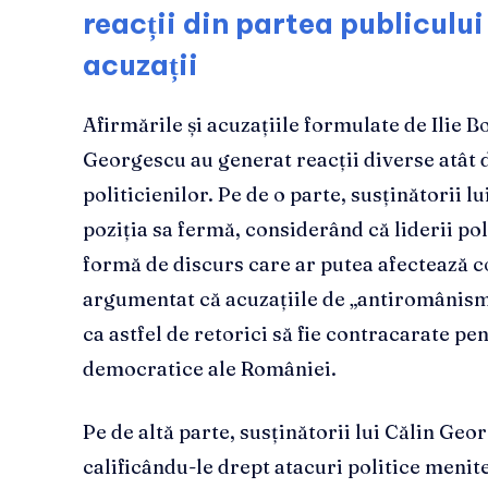
reacții din partea publicului 
acuzații
Afirmările și acuzațiile formulate de Ilie B
Georgescu au generat reacții diverse atât di
politicienilor. Pe de o parte, susținătorii l
poziția sa fermă, considerând că liderii po
formă de discurs care ar putea afectează c
argumentat că acuzațiile de „antiromânism”
ca astfel de retorici să fie contracarate pe
democratice ale României.
Pe de altă parte, susținătorii lui Călin Geo
calificându-le drept atacuri politice meni