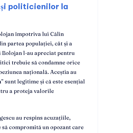
și politicienilor la
olojan împotriva lui Călin
n partea populației, cât și a
ui Bolojan l-au apreciat pentru
litici trebuie să condamne orice
oeziunea națională. Aceștia au
 sunt legitime și că este esențial
ntru a proteja valorile
rgescu au respins acuzațiile,
te să compromită un opozant care