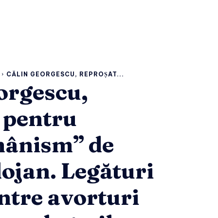
CĂLIN GEORGESCU, REPROȘAT...
orgescu,
 pentru
mânism” de
lojan. Legături
între avorturi