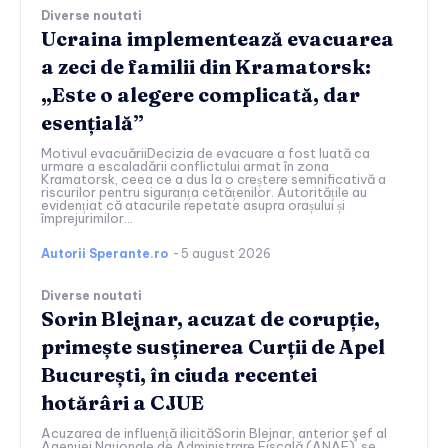
Diverse noutati
Ucraina implementează evacuarea
a zeci de familii din Kramatorsk:
„Este o alegere complicată, dar
esențială”
Motivul evacuăriiDecizia de evacuare a fost luată ca
urmare a escaladării conflictului armat în zona
Kramatorsk, ceea ce a dus la o creștere semnificativă a
riscurilor pentru siguranța cetățenilor. Autoritățile au
evidențiat că atacurile repetate asupra orașului și
împrejurimilor...
Autorii Sperante.ro
-
5 august 2026
Diverse noutati
Sorin Blejnar, acuzat de corupție,
primește susținerea Curții de Apel
București, în ciuda recentei
hotărâri a CJUE
Acuzarea de influență ilicităSorin Blejnar, anterior şef al
Agenției Naționale de Administrare Fiscală (ANAF), se