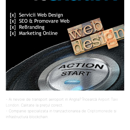
- Ai nevoie de transport aeroport in Anglia? Încearcă
Airport Taxi
London
. Calitate la prețul corect.
- Companie specializata in tranzactionarea de
Criptomonede
si
infrastructura blockchain.