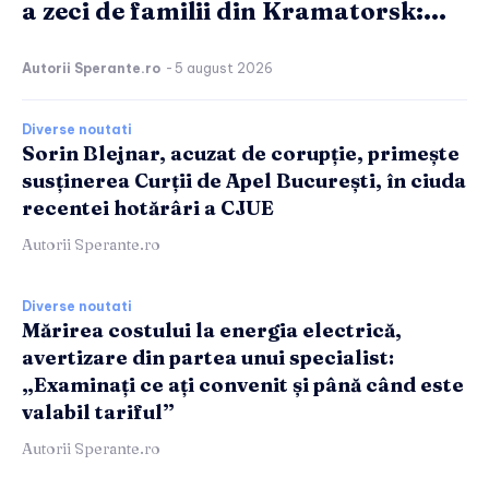
a zeci de familii din Kramatorsk:...
Autorii Sperante.ro
-
5 august 2026
Diverse noutati
Sorin Blejnar, acuzat de corupție, primește
susținerea Curții de Apel București, în ciuda
recentei hotărâri a CJUE
Autorii Sperante.ro
Diverse noutati
Mărirea costului la energia electrică,
avertizare din partea unui specialist:
„Examinați ce ați convenit și până când este
valabil tariful”
Autorii Sperante.ro