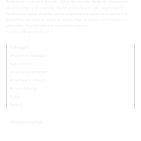
Sperante.ro un site de știri / blog de noutăți, dedicat diseminării
de informații și actualități. Acesta oferă articole, reportaje și
analize pe teme diverse, de la evenimente curente la subiecte
specifice de interes. Este un spațiu digital pentru informare și
educație. Contactati-ne oricand la adresa:
contact@sperante.ro
Categorii
Afaceri si Industrii
Agricultura
Amenajare exterior
Amenajare interior
Arta si Istorie
Auto
Beauty
Ultimele postari
Ucraina implementează evacuarea a zeci de familii din
Kramatorsk: „Este o alegere complicată, dar esențială”